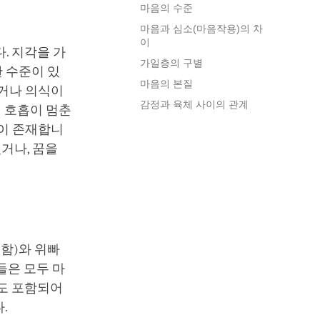
마음의 수준
마음과 심소(마음작용)의 차
이
. 지각을 가
가일층의 구별
 수준이 있
마음의 본질
하거나 의식이
감정과 육체 사이의 관계
때 호흡이 멈춘
준이 존재합니
거나, 꿈을
함)와 위빠
들은 모두 마
면도 포함되어
.