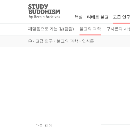
Close
Study
Buddhism
핵심
티베트 불교
고급 연
Home
깨달음으로 가는 길(람림)
불교의 과학
구사론과 사
›
고급 연구
›
불교의 과학
›
인식론
다른 언어