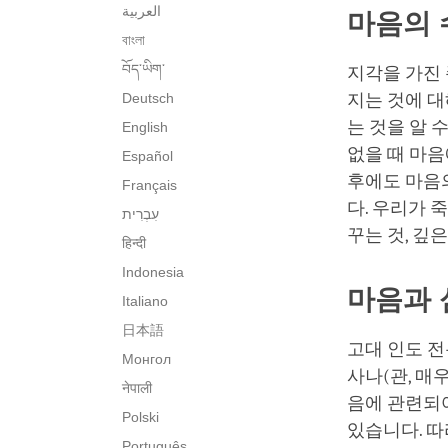
العربية
마음의 
বাংলা
བོད་ཡིག་
지각을 가진 
Deutsch
지는 것에 대
는 것을 알 
English
없을 때 마음
Español
후에도 마음
Français
다. 우리가 
꾸는 것, 깊
हिन्दी
Indonesia
마음과 
Italiano
日本語
고대 인도 전
Монгол
사나(관, 매
नेपाली
음에 관련되
Polski
있습니다. 따
Português