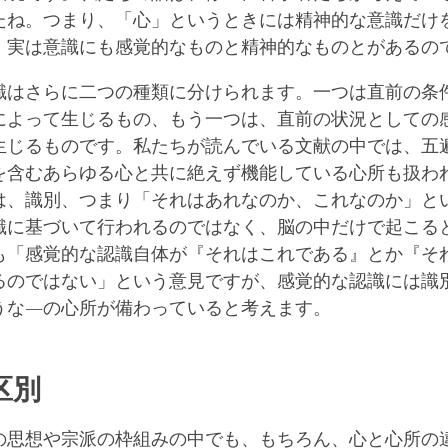
たね。つまり、「心」というときには精神的な意識だけ
、実は意識にも感覚的なものと精神的なものとがあるの
識はさらに二つの種類に分けられます。一つは直前の条
によって生じるもの、もう一つは、直前の状況としての
生じるものです。私たちが読んでいる文献の中では、五
を含むあらゆる心と共に絶えず機能している心所も扱わ
は、識別、つまり「それはあれなのか、これなのか」と
識に基づいて行われるのではなく、脳の中だけで起こる
も「感覚的な認識自体が『それはこれである』とか『そ
るのではない」という意見ですが、感覚的な認識には識
うな―の心所が備わっていると考えます。
区別
の思想や宗派の枠組みの中でも、もちろん、心と心所の