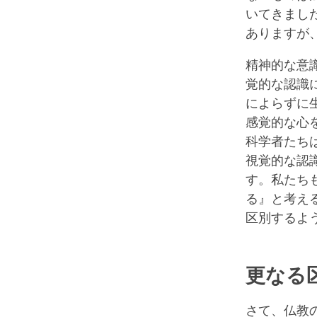
いてきまし
ありますが
精神的な意
覚的な認識
によらずに
感覚的な心
科学者たち
視覚的な認
す。私たち
る』と考え
区別するよ
更なる
さて、仏教