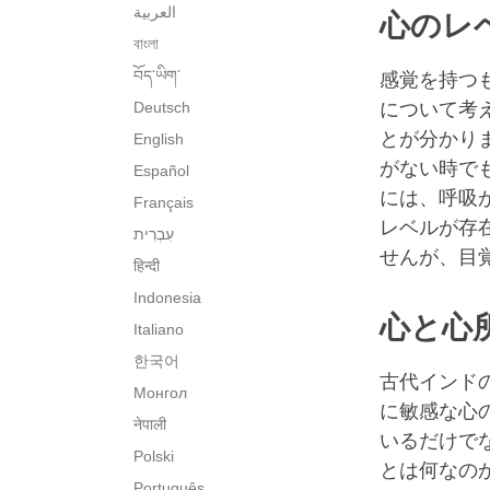
العربية
心のレ
বাংলা
བོད་ཡིག་
感覚を持つ
Deutsch
について考
とが分かり
English
がない時で
Español
には、呼吸
Français
レベルが存
せんが、目
हिन्दी
Indonesia
心と心
Italiano
한국어
古代インド
Монгол
に敏感な心
नेपाली
いるだけで
Polski
とは何なの
Português