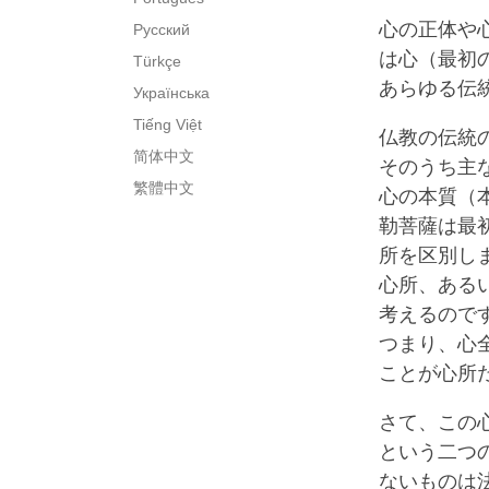
心の正体や
Русский
は心（最初
Türkçe
あらゆる伝
Українська
Tiếng Việt
仏教の伝統
简体中文
そのうち主
繁體中文
心の本質（
勒菩薩は最
所を区別し
心所、ある
考えるので
つまり、心
ことが心所
さて、この
という二つ
ないものは