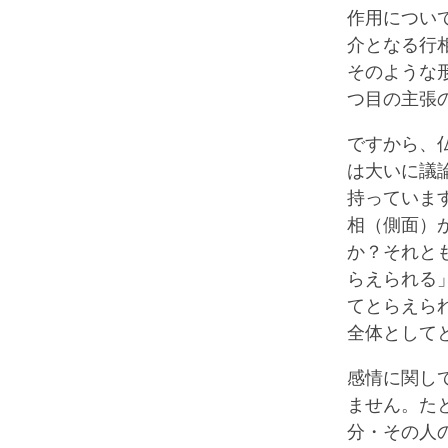
作用につい
介となる行
そのような
つ目の主張
ですから、
は大いに議
持っていま
相（側面）
か？それと
らえられる
てとらえら
全体として
感情に関し
ません。た
分・その人