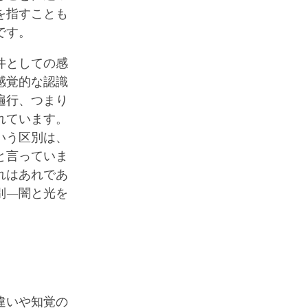
を指すことも
です。
件としての感
感覚的な認識
遍行、つまり
れています。
いう区別は、
と言っていま
れはあれであ
別―闇と光を
違いや知覚の