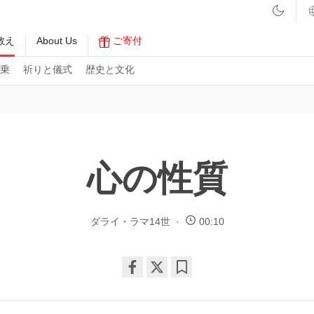
教え
About Us
ご寄付
乗
祈りと儀式
歴史と文化
心の性質
ダライ・ラマ14世
00:10
Share
Bookmark
on