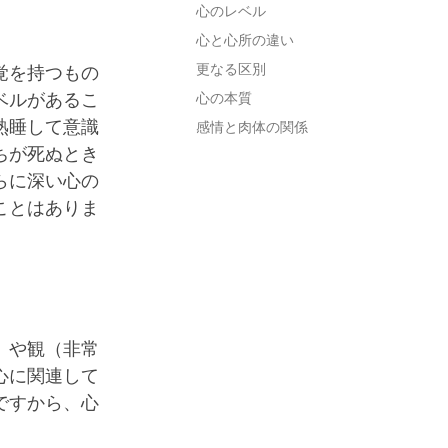
心のレベル
心と心所の違い
更なる区別
覚を持つもの
ベルがあるこ
心の本質
熟睡して意識
感情と肉体の関係
ちが死ぬとき
らに深い心の
ことはありま
。
）や観（非常
心に関連して
ですから、心