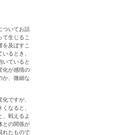
についてお話
って生じるこ
響を及ぼすこ
ているとき、
抱いていると
変化が感情の
のか、微細な
変化ですが、
きくなると、
と、戦えるよ
体との関係が
現れたもので