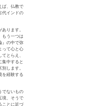
えば、仏教で
古代インドの
があります。
、もう一つは
論』の中で弥
よって心と心
してとらえ、
に集中すると
区別します。
境を経験する
うでないもの
五境、そうで
ることに近づ