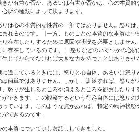
動きが有益か否か、あるいは有害か否かは、心の本質的
、心所の種類によって決まります。
怒りは心の本質的な性質の一部ではありません。怒りは
生まれるのです。［一方、ものごとの本質的な本質は中
たり存在したりするために原因や状況を必要としません
こに存在しているのです。］ 怒りなどのいくつかの心所
て生じてからでなければ大きな力を持つことはありませ
潮に達しているときには、怒りと心自体、あるいは怒り
のは簡単ではありません。しかし、訓練すれば、怒りが
り、怒りが生じるところや消えるところを観察したりす
とができます。この観察するという行為自体には怒りの
わっています。このような点があれば、特定の精神状態
とができるのです。
心の本質について少しお話ししてきました。