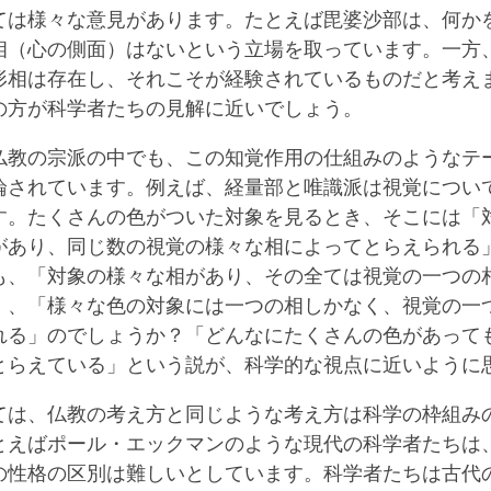
ては様々な意見があります。たとえば毘婆沙部は、何か
相（心の側面）はないという立場を取っています。一方
形相は存在し、それこそが経験されているものだと考え
の方が科学者たちの見解に近いでしょう。
仏教の宗派の中でも、この知覚作用の仕組みのようなテ
論されています。例えば、経量部と唯識派は視覚につい
す。たくさんの色がついた対象を見るとき、そこには「
があり、同じ数の視覚の様々な相によってとらえられる
も、「対象の様々な相があり、その全ては視覚の一つの
」、「様々な色の対象には一つの相しかなく、視覚の一
れる」のでしょうか？「どんなにたくさんの色があって
とらえている」という説が、科学的な視点に近いように
ては、仏教の考え方と同じような考え方は科学の枠組み
とえばポール・エックマンのような現代の科学者たちは
の性格の区別は難しいとしています。科学者たちは古代