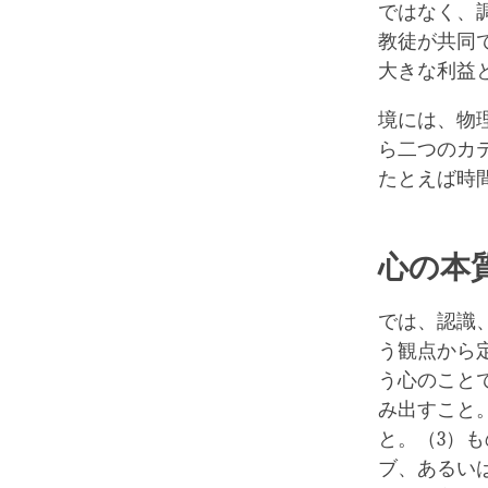
ではなく、
教徒が共同
大きな利益
境には、物
ら二つのカ
たとえば時
心の本
では、認識
う観点から
う心のこと
み出すこと
と。（3）
ブ、あるい