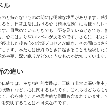
facebook
ベル
ものと持たないものの間には明確な境界があります。感
えると、日常生活における心（精神活動）にも様々なレ
ます。目覚めているときでも、夢を見ているときでも、
も、心にはより深いレベルがあるのです。さらに、私た
が停止した後も心の崩壊プロセスが続き、その間にはさ
在します。私たちは臨終のときに起きることを経験した
覚めや夢、深い眠りがどのようなものかは知っています
所の違い
の伝統では、主な精神的実践は、三昧（非常に深い集中
の状態）など、心に関するものです。これらはどちらも
なく、心を使うことや思考的な側面も含まれています。
かを究明することは不可欠なのです。