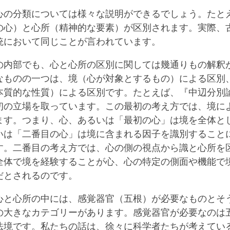
心の分類については様々な説明ができるでしょう。たと
の心）と心所（精神的な要素）が区別されます。実際、
統において同じことが言われています。
の内部でも、心と心所の区別に関しては幾通りもの解釈
なものの一つは、境（心が対象とするもの）による区別
本質的な性質）による区別です。たとえば、『中辺分別
初の立場を取っています。この最初の考え方では、境に
ます。つまり、心、あるいは「最初の心」は境を全体と
いは「二番目の心」は境に含まれる因子を識別すること
す。二番目の考え方では、心の側の視点から識と心所を
全体で境を経験することが心、心の特定の側面や機能で
だとされるのです。
心と心所の中には、感覚器官（五根）が必要なものとそ
の大きなカテゴリーがあります。感覚器官が必要なのは
法境です。私たちの話は、徐々に科学者たちが考えてい