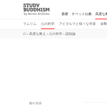
Close
Study
Buddhism
基礎
チベット仏教
高度な
Home
ラムリム
心の科学
アビダルマと様々な学派
金剛
›
高度な教え
›
心の科学
›
認知論
他の言語