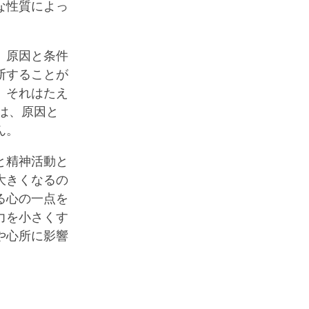
な性質によっ
、原因と条件
断することが
。それはたえ
は、原因と
ん。
と精神活動と
大きくなるの
る心の一点を
力を小さくす
や心所に影響