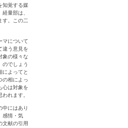
を知覚する媒
、経量部は、
ます。この二
ーマについて
て違う意見を
対象の様々な
」のでしょう
相によってと
つの相によっ
も心は対象を
思われます。
の中にはあり
、感情・気
の文献の引用