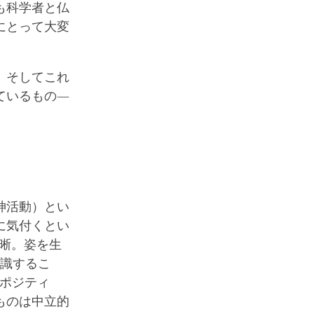
も科学者と仏
にとって大変
、そしてこれ
ているもの―
神活動）とい
に気付くとい
晰。姿を生
認識するこ
、ポジティ
ものは中立的