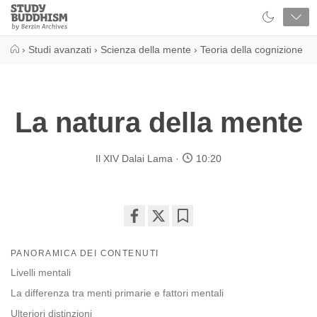
Close
Study
Buddhism
Home
›
Studi avanzati
›
Scienza della mente
›
Teoria della cognizione
La natura della mente
Il XIV Dalai Lama
10:20
Share
Bookmark
on
PANORAMICA DEI CONTENUTI
facebook
Livelli mentali
La differenza tra menti primarie e fattori mentali
Ulteriori distinzioni