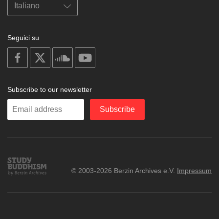
Seguici su
on
on
on
on
facebook
X
soundcloud
youtube
Subscribe to our newsletter
Enter
Subscribe
your
email
Study
© 2003-2026 Berzin Archives e.V.
Impressum
Buddhism
Home