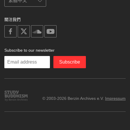
關注我們
on
on
on
on
facebook
X
soundcloud
youtube
Subscribe to our newsletter
Enter
Subscribe
your
email
Study
© 2003-2026 Berzin Archives e.V.
Impressum
Buddhism
Home