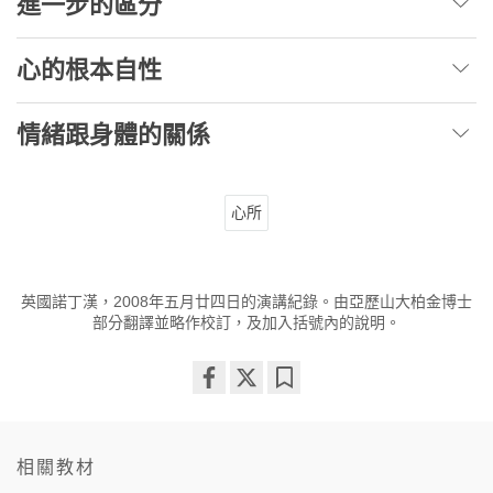
進一步的區分
心的根本自性
情緒跟身體的關係
心所
英國諾丁漢，2008年五月廿四日的演講紀錄。由亞歷山大柏金博士
部分翻譯並略作校訂，及加入括號內的說明。
Share
Bookmark
on
facebook
相關教材