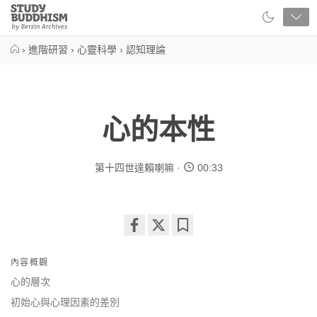
Close
Study
Buddhism
Home
›
進階研習
›
心靈科學
›
認知理論
心的本性
第十四世達賴喇嘛
00:33
Share
Bookmark
on
內容概觀
facebook
心的層次
初始心與心理因素的差別