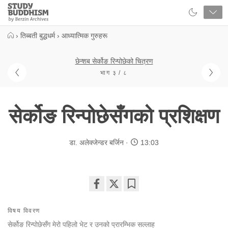
Close
Study
Buddhism
Home
›
तिब्बती बुद्धधर्म
›
आध्यात्मिक गुरुहरू
छेन्शब सेर्कोङ रिन्पोछेको चित्रण
भाग ३ / ८
सेर्कोङ रिन्पोछेसँगको प्रशिक्षण
डा. अलेक्जेन्डर बर्जिन
13:03
Share
Bookmark
on
विषय विवरण
facebook
सेर्कोङ रिन्पोछेसँग मेरो पहिलो भेट र उनको प्रारम्भिक सल्लाह