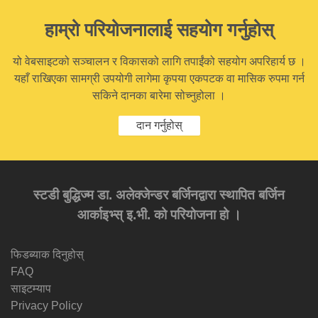
हाम्रो परियोजनालाई सहयोग गर्नुहोस्
यो वेबसाइटको सञ्चालन र विकासको लागि तपाईंको सहयोग अपरिहार्य छ ।
यहाँ राखिएका सामग्री उपयोगी लागेमा कृपया एकपटक वा मासिक रुपमा गर्न
सकिने दानका बारेमा सोच्नुहोला ।
दान गर्नुहोस्
स्टडी बुद्धिज्म डा. अलेक्जेन्डर बर्जिनद्वारा स्थापित बर्जिन
आर्काइभ्स् इ.भी. को परियोजना हो ।
फिडब्याक दिनुहोस्
FAQ
साइटम्याप
Privacy Policy