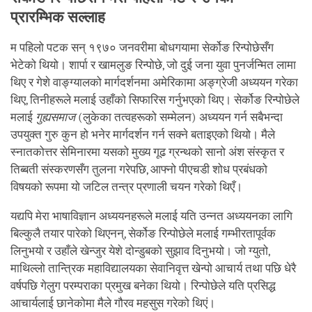
प्रारम्भिक सल्लाह
म पहिलो पटक सन् १९७० जनवरीमा बोधगयामा सेर्कोङ रिन्पोछेसँग
भेटेको थियो। शार्पा र खामलुङ रिन्पोछे, जो दुई जना युवा पुनर्जन्मित लामा
थिए र गेशे वाङ्ग्यालको मार्गदर्शनमा अमेरिकामा अङ्ग्रेजी अध्ययन गरेका
थिए, तिनीहरूले मलाई उहाँको सिफारिस गर्नुभएको थिए। सेर्कोङ रिन्पोछेले
मलाई
गुह्यसमाज
(लुकेका तत्वहरूको सम्मेलन) अध्ययन गर्न सबैभन्दा
उपयुक्त गुरु कुन हो भनेर मार्गदर्शन गर्न सक्ने बताइएको थियो। मैले
स्नातकोत्तर सेमिनारमा यसको मुख्य गूढ ग्रन्थको सानो अंश संस्कृत र
तिब्बती संस्करणसँग तुलना गरेपछि, आफ्नो पीएचडी शोध प्रबंधको
विषयको रूपमा यो जटिल तन्त्र प्रणाली चयन गरेको थिएँ।
यद्यपि मेरा भाषाविज्ञान अध्ययनहरूले मलाई यति उन्नत अध्ययनका लागि
बिल्कुलै तयार पारेको थिएनन्, सेर्कोङ रिन्पोछेले मलाई गम्भीरतापूर्वक
लिनुभयो र उहाँले खेन्जुर येशे दोन्डुबको सुझाव दिनुभयो। जो ग्युतो,
माथिल्लो तान्त्रिक महाविद्यालयका सेवानिवृत्त खेन्पो आचार्य तथा पछि धेरै
वर्षपछि गेलुग परम्पराका प्रमुख बनेका थियो। रिन्पोछेले यति प्रसिद्ध
आचार्यलाई छानेकोमा मैले गौरव महसुस गरेको थिएं।