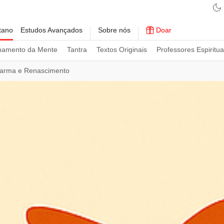
tano
Estudos Avançados
Sobre nós
Doar
namento da Mente
Tantra
Textos Originais
Professores Espiritua
arma e Renascimento