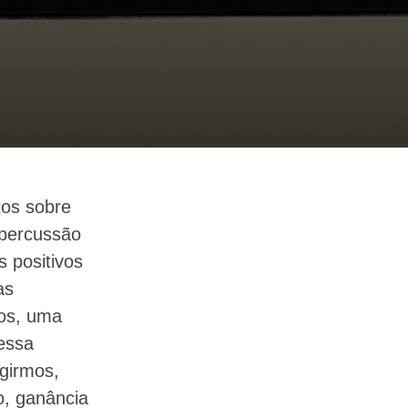
tos sobre
epercussão
 positivos
as
mos, uma
essa
agirmos,
o, ganância