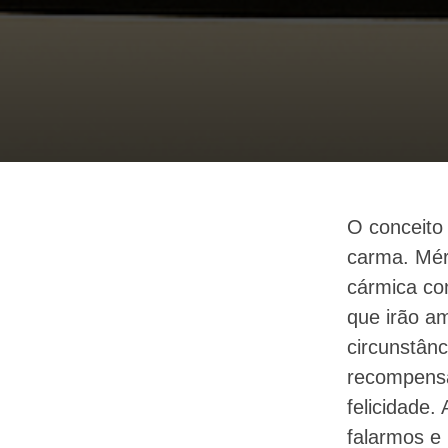
O conceito
carma. Mér
cármica con
que irão a
circunstânc
recompensa
felicidade.
falarmos e