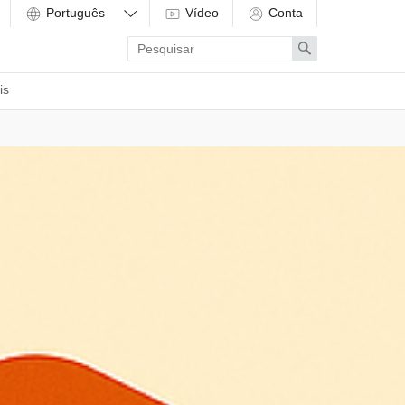
Vídeo
Conta
Enter
Search
search
term
is