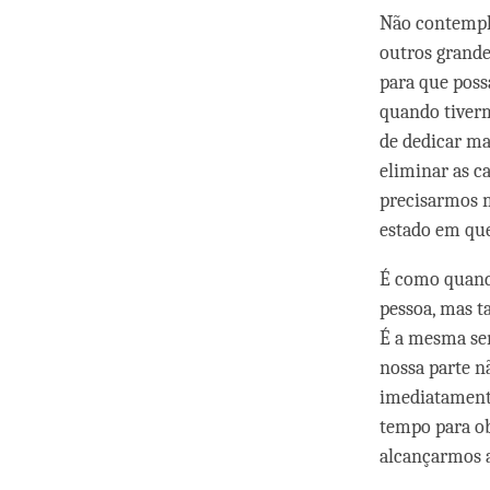
Não contempla
outros grande
para que pos
quando tiverm
de dedicar ma
eliminar as 
precisarmos m
estado em que
É como quando
pessoa, mas t
É a mesma sen
nossa parte nã
imediatament
tempo para ob
alcançarmos a