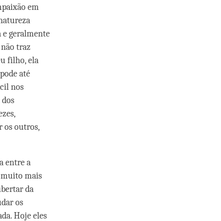
mpaixão em
"natureza
a e geralmente
 não traz
 filho, ela
 pode até
cil nos
 dos
ezes,
 os outros,
a entre a
- muito mais
ibertar da
udar os
da. Hoje eles