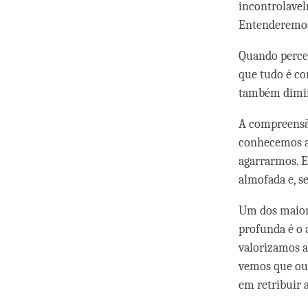
incontrolavel
Entenderemos 
Quando perceb
que tudo é co
também diminu
A compreensã
conhecemos a
agarrarmos. E
almofada e, 
Um dos maior
profunda é o 
valorizamos 
vemos que out
em retribuir 