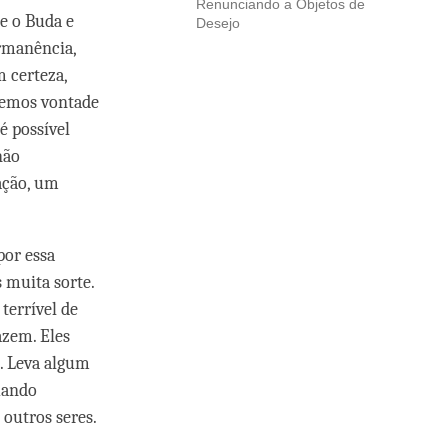
Renunciando a Objetos de
e o Buda e
Desejo
rmanência,
 certeza,
remos vontade
é possível
não
ação, um
por essa
 muita sorte.
terrível de
azem. Eles
. Leva algum
uando
 outros seres.