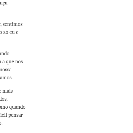
nça.
, sentimos
o ao eu e
uando
 a que nos
 nossa
mamos.
e mais
dos,
esmo quando
ícil pensar
o.