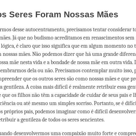
os Seres Foram Nossas Mães
armos desse autocentramento, precisamos tentar considerar to
mães. Já que no budismo acreditamos em renascimentos sem i
 lógica, é claro que isso significa que em algum momento no
m nossas mães. Não podemos dizer que há uma grande diferen
ssa mãe nesta vida e a bondade de nossa mãe em outra vida. 
 lembrarmos dela ou não. Precisamos contemplar muito isso, 
preender que os outros seres são como nossas mães e que p
 gentileza. A coisa mais difícil é realmente retribuir essa gen
 que os filhos não têm a capacidade de cuidar de seus pais e l
ciência ou até mesmo um simples sorriso. Portanto, se é difíc
os próprios pais, podemos imaginar como é difícil desenvolve
tribuir a gentileza de todos os seres sencientes.
quando desenvolvermos uma compaixão muito forte e compr