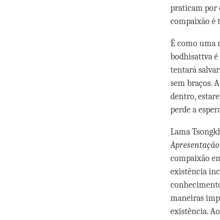
praticam por 
compaixão é 
É como uma m
bodhisattva é
tentará salva
sem braços. A 
dentro, estare
perde a espe
Lama Tsongkh
Apresentação
compaixão em 
existência i
conhecimento 
maneiras impo
existência. Ao