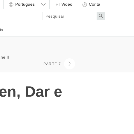
Vídeo
Conta
Enter
Search
search
term
is
he II
PARTE 7
n, Dar e