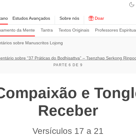
tano
Estudos Avançados
Sobre nós
Doar
namento da Mente
Tantra
Textos Originais
Professores Espiritua
ários sobre Manuscritos Lojong
ntário sobre “37 Práticas do Bodhisattva” – Tsenzhap Serkong Rinpoc
PARTE 6 DE 9
Compaixão e Tongle
Receber
Versículos 17 a 21