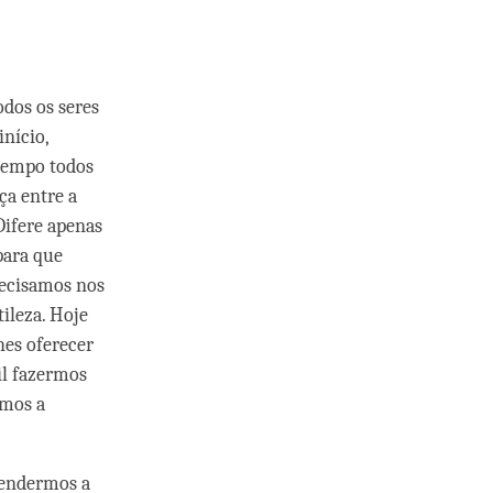
dos os seres
nício,
 tempo todos
ça entre a
Difere apenas
para que
recisamos nos
tileza. Hoje
hes oferecer
il fazermos
rmos a
eendermos a