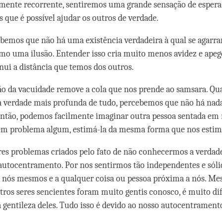
mente recorrente, sentiremos uma grande sensação de espera
que é possível ajudar os outros de verdade.
emos que não há uma existência verdadeira à qual se agarrar
mo uma ilusão. Entender isso cria muito menos avidez e apeg
i a distância que temos dos outros.
o da vacuidade remove a cola que nos prende ao samsara. Q
 verdade mais profunda de tudo, percebemos que não há nada
ntão, podemos facilmente imaginar outra pessoa sentada em
sem problema algum, estimá-la da mesma forma que nos esti
es problemas criados pelo fato de não conhecermos a verdad
autocentramento. Por nos sentirmos tão independentes e sóli
a nós mesmos e a qualquer coisa ou pessoa próxima a nós. M
ros seres sencientes foram muito gentis conosco, é muito dif
a gentileza deles. Tudo isso é devido ao nosso autocentrament