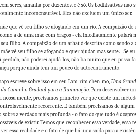
cem seres, amanhã por duzentos, e é só. Os bodhisattvas não s
totalmente incomensurável. Eles não excluem um único ser.
ãe que vê seu filho se afogando em um rio. A compaixão de
 como a de uma mãe com braços - ela imediatamente pulará n
r seu filho. A compaixão de um arhat é descrita como sendo 
mãe vê seu filho se afogando e quer ajudar, mas sente: "Se eu 
i perdida, não poderei ajudá-los, não há muito que eu possa fa
rança porque ainda tem um pouco de autocentramento.
apa escreve sobre isso em seu Lam-rim chen-mo,
Uma Grand
 do Caminho Gradual para a Iluminação
. Para desenvolver u
nossa mente, precisamos primeiro ver que existe um método
ncontrolavelmente recorrente. E também precisamos de algum
sobre a verdade mais profunda - o fato de que tudo é despro
ssíveis de existir. Temos que reconhecer essa verdade, essa r
 ver essa realidade e o fato de que há uma saída para a existên