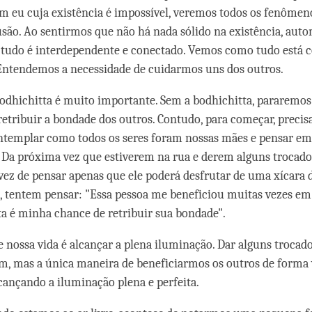
m eu cuja existência é impossível, veremos todos os fenôme
são. Ao sentirmos que não há nada sólido na existência, au
tudo é interdependente e conectado. Vemos como tudo está 
 Entendemos a necessidade de cuidarmos uns dos outros.
bodhichitta é muito importante. Sem a bodhichitta, pararemos
 retribuir a bondade dos outros. Contudo, para começar, preci
ntemplar como todos os seres foram nossas mães e pensar e
 Da próxima vez que estiverem na rua e derem alguns trocad
ez de pensar apenas que ele poderá desfrutar de uma xícara 
, tentem pensar: "Essa pessoa me beneficiou muitas vezes em
sta é minha chance de retribuir sua bondade".
e nossa vida é alcançar a plena iluminação. Dar alguns trocad
, mas a única maneira de beneficiarmos os outros de forma 
cançando a iluminação plena e perfeita.