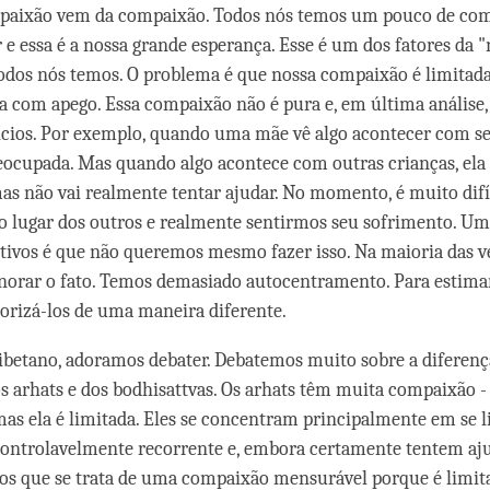
paixão vem da compaixão. Todos nós temos um pouco de co
r e essa é a nossa grande esperança. Esse é um dos fatores da 
todos nós temos. O problema é que nossa compaixão é limitad
a com apego. Essa compaixão não é pura e, em última análise,
cios. Por exemplo, quando uma mãe vê algo acontecer com seu
eocupada. Mas quando algo acontece com outras crianças, ela
mas não vai realmente tentar ajudar. No momento, é muito difí
 lugar dos outros e realmente sentirmos seu sofrimento. Um
tivos é que não queremos mesmo fazer isso. Na maioria das v
norar o fato. Temos demasiado autocentramento. Para estimar
orizá-los de uma maneira diferente.
betano, adoramos debater. Debatemos muito sobre a diferenç
 arhats e dos bodhisattvas. Os arhats têm muita compaixão 
mas ela é limitada. Eles se concentram principalmente em se l
controlavelmente recorrente e, embora certamente tentem aj
os que se trata de uma compaixão mensurável porque é limita