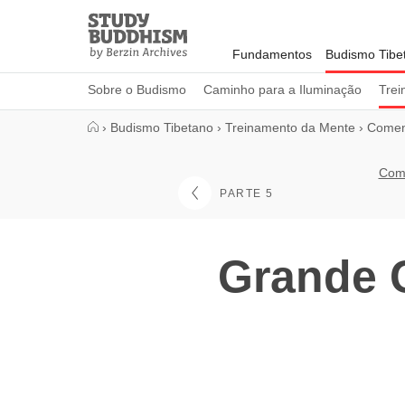
Close
Study
Buddhism
Fundamentos
Budismo Tibe
Home
Sobre o Budismo
Caminho para a Iluminação
Trei
›
Budismo Tibetano
›
Treinamento da Mente
›
Coment
Come
PARTE 5
Grande 