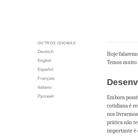
OUTROS IDIOMAS
Deutsch
Hoje falaremo
English
Temos muito m
Español
Français
Desenv
Italiano
Русский
Embora possiv
cotidiana é r
nos livrarmos
prática não t
importante é