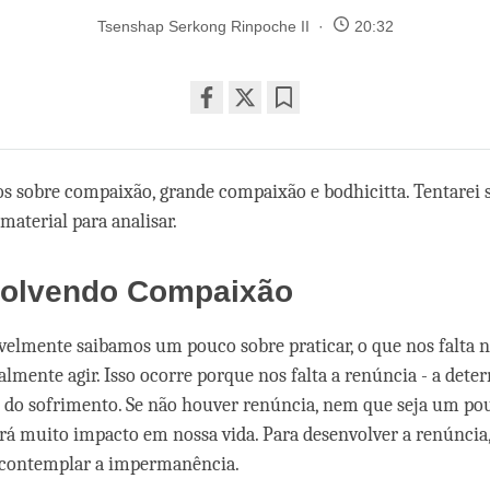
Tsenshap Serkong Rinpoche II
20:32
Share
Bookmark
on
facebook
s sobre compaixão, grande compaixão e bodhicitta. Tentarei s
aterial para analisar.
olvendo Compaixão
elmente saibamos um pouco sobre praticar, o que nos falta n
ealmente agir. Isso ocorre porque nos falta a renúncia - a det
 do sofrimento. Se não houver renúncia, nem que seja um po
erá muito impacto em nossa vida. Para desenvolver a renúncia
 contemplar a impermanência.