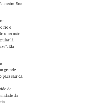
ão assim. Sua
 um
o rio e
a de uma mãe
pular lá
zer". Ela
e
ma grande
 para sair da
vido de
ealidade da
cia