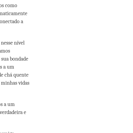
nos como
tomaticamente
conectado a
 nesse nível
samos
m sua bondade
os a um
de chá quente
 minhas vidas
os a um
verdadeira e