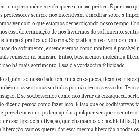
r a impermanência enfraquece a nossa prática. É por isso qu
s professores sempre nos incentivam a meditar sobre a impe
samos ver com o que estamos desperdiçando nosso tempo. Com
os essa determinação de nos livrarmos do sofrimento, senti
is tempo à prática do Dharma. Se praticarmos e virmos como 
causas do sofrimento, entenderemos como também é possível 
ais renascer no samsara. Então, buscaremos moksha, a liber
 não há mais sofrimento. Essa é a verdadeira felicidade.
 alguém ao nosso lado tem uma enxaqueca, ficamos tristes 
ambém nos sentimos sortudos por não termos essa dor. Temos
sação. E se soubéssemos como nos livrar da enxaqueca, seria 
o dizer à pessoa como fazer isso. É isso que os bodhisattvas f
e percebem como podem ajudar qualquer ser que encontrem
ter esse tipo de motivação, que chamamos de bodhichitta. Q
 liberação, vamos querer dar essa mesma liberação a todos os