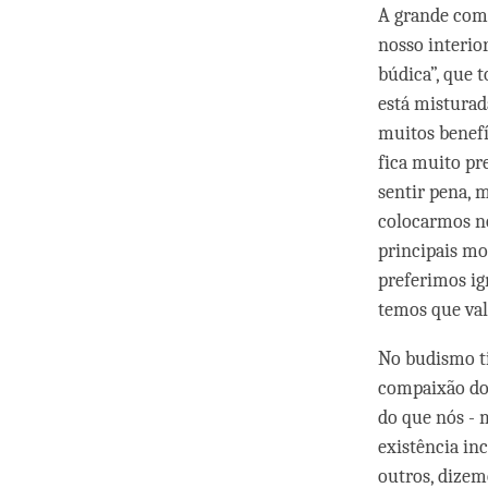
A grande com
nosso interio
búdica”, que 
está misturad
muitos benefí
fica muito pr
sentir pena, 
colocarmos no
principais mo
preferimos ig
temos que val
No budismo ti
compaixão dos
do que nós - 
existência in
outros, dizem