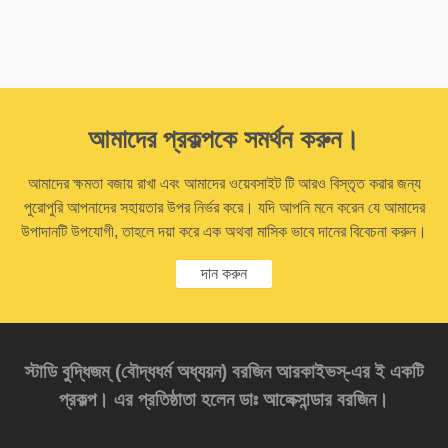
আমাদের প্রকল্পকে সমর্থন করুন।
আমাদের ক্ষমতা বজায় রাখা এবং আমাদের ওয়েবসাইট টি আরও বিস্তৃত করার জন্য
পুরোপুরি আপনাদের সহায়তার উপর নির্ভর করে। যদি আপনি মনে করেন যে আমাদের
উপাদানটি উপযোগী, তাহলে দয়া করে এক অথবা মাসিক ভাবে দানের বিবেচনা করুন।
দান করুন
স্টাডি বুদ্ধিজম্‌ (বৌদ্ধধর্ম অধ্যয়ন) বরজিন আরকাইভস্‌-এর ই একটি
প্রকল্প। এর প্রতিষ্ঠাতা হলেন ডাঃ আলেক্সান্ডার বরজিন।