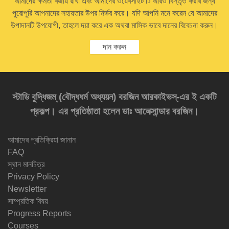
আমাদের ক্ষমতা বজায় রাখা এবং আমাদের ওয়েবসাইট টি আরও বিস্তৃত করার জন্য
পুরোপুরি আপনাদের সহায়তার উপর নির্ভর করে। যদি আপনি মনে করেন যে আমাদের
উপাদানটি উপযোগী, তাহলে দয়া করে এক অথবা মাসিক ভাবে দানের বিবেচনা করুন।
দান করুন
স্টাডি বুদ্ধিজম্‌ (বৌদ্ধধর্ম অধ্যয়ন) বরজিন আরকাইভস্‌-এর ই একটি
প্রকল্প। এর প্রতিষ্ঠাতা হলেন ডাঃ আলেক্সান্ডার বরজিন।
আমাদের প্রতিক্রিয়া জানান
FAQ
স্থান মানচিত্র
Privacy Policy
Newsletter
সাম্প্রতিক বিষয়
Progress Reports
Courses