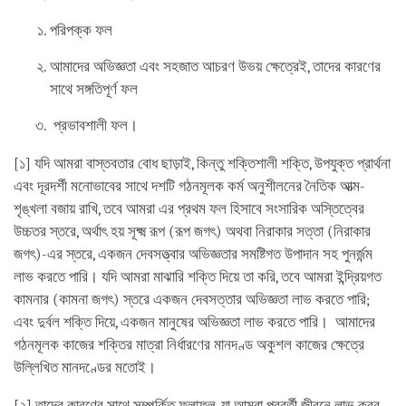
পরিপক্ক ফল
আমাদের অভিজ্ঞতা এবং সহজাত আচরণ উভয় ক্ষেত্রেই, তাদের কারণের
সাথে সঙ্গতিপূর্ণ ফল
প্রভাবশালী ফল।
[১] যদি আমরা বাস্তবতার বোধ ছাড়াই, কিন্তু শক্তিশালী শক্তি, উপযুক্ত প্রার্থনা
এবং দূরদর্শী মনোভাবের সাথে দশটি গঠনমূলক কর্ম অনুশীলনের নৈতিক আত্ম-
শৃঙ্খলা বজায় রাখি, তবে আমরা এর প্রথম ফল হিসাবে সংসারিক অস্তিত্বের
উচ্চতর স্তরে, অর্থাৎ হয় সূক্ষ্ম রূপ (রূপ জগৎ) অথবা নিরাকার সত্তা (নিরাকার
জগৎ)-এর স্তরে, একজন দেবসত্ত্বার অভিজ্ঞতার সমষ্টিগত উপাদান সহ পুনর্জন্ম
লাভ করতে পারি। যদি আমরা মাঝারি শক্তি দিয়ে তা করি, তবে আমরা ইন্দ্রিয়গত
কামনার (কামনা জগৎ) স্তরে একজন দেবসত্তার অভিজ্ঞতা লাভ করতে পারি;
এবং দুর্বল শক্তি দিয়ে, একজন মানুষের অভিজ্ঞতা লাভ করতে পারি। আমাদের
গঠনমূলক কাজের শক্তির মাত্রা নির্ধারণের মানদণ্ড অকুশল কাজের ক্ষেত্রে
উল্লিখিত মানদণ্ডের মতোই।
[২] তাদের কারণের সাথে সম্পর্কিত ফলাফল, যা আমরা পরবর্তী জীবনে লাভ করব,