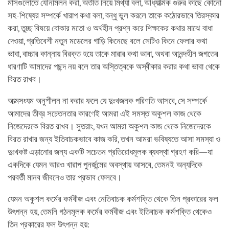
মাসগুলোতে যৌনমিলন করা, অতীত নিয়ে মিথ্যা বলা, আধ্যাত্মিক গুরুর কাছে কোনো
সহ-শিষ্যের সম্পর্কে খারাপ কথা বলা, বন্ধু ভুল করলে তাকে কঠোরভাবে তিরস্কার
করা, তুচ্ছ বিষয়ে বোকার মতো ও অর্থহীন প্রশ্ন করে শিক্ষকের কথার মাঝে বাধা
দেওয়া, প্রতিবেশী নতুন মডেলের গাড়ি কিনেছে বলে সেটিও কিনে ফেলার কথা
ভাবা, বাচ্চার কান্নায় বিরক্ত হয়ে তাকে মারার কথা ভাবা, অথবা আনন্দহীন জগতের
ধারণাটি আমাদের পছন্দ নয় বলে তার অস্তিত্বকে অস্বীকার করার কথা ভাবা থেকে
বিরত রাখব।
আত্মসংযম অনুশীলন না করার ফলে যে দুঃখজনক পরিণতি আসবে, সে সম্পর্কে
আমাদের তীব্র সচেতনতার কারণেই আমরা এই সমস্ত অকুশল কাজ থেকে
নিজেদেরকে বিরত রাখব। সুতরাং, যখন আমরা অকুশল কাজ থেকে নিজেদেরকে
বিরত রাখার জন্য ইতিবাচকভাবে কাজ করি, তখন আমরা ভবিষ্যতে আসা সমস্যা ও
দুঃখকষ্ট এড়ানোর জন্য একটি সচেতন প্রতিরোধমূলক ব্যবস্থা গ্রহণ করি—যা
একদিকে যেমন আরও খারাপ পুনর্জন্মের অবস্থায় আসবে, তেমনই অন্যদিকে
পরবর্তী মানব জীবনেও তার প্রভাব ফেলবে।
যেমন অকুশল কর্মের কর্মবীজ এবং নেতিবাচক কর্মশক্তি থেকে তিন প্রকারের ফল
উৎপন্ন হয়, তেমনি গঠনমূলক কর্মের কর্মবীজ এবং ইতিবাচক কর্মশক্তি থেকেও
তিন প্রকারের ফল উৎপন্ন হয়: