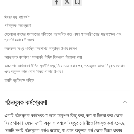
Share
Bookmark
on
বিষয়বস্তু পরিদর্শন
facebook
গঠনমূলক কর্মপ্রেরণা
যেকোনো কাজের ফলাফলের শক্তিকে প্রভাবিত করে এমন মাপকাঠিগুলোর সারসংক্ষেপ এবং
প্রাসঙ্গিকভাবে উল্লেখ
কর্মফলের মধ্যে পার্থক্য নিরূপণের অন্যান্য উপায় নির্দেশ
আচরণগত কার্যকারণ সম্পর্কের নির্দিষ্ট দিকগুলো বিবেচনা করা
আচরণের কার্যকারণ নীতির মূলনীতিসমূহ নিয়ে মনন করার পর, গঠনমূলক কাজে নিযুক্ত হওয়ার
এবং অকুশল কাজ থেকে বিরত থাকার উপায়।
চারটি প্রতিপক্ষ শক্তি
গঠনমূলক কর্মপ্রেরণা
একটি গঠনমূলক কর্মপ্রেরণা হলো অকুশল কিছু করা, বলা বা চিন্তা করা থেকে
বিরত থাকা। যেমন দশটি অকুশল কর্মকে বিস্তৃত শ্রেণীতে বিভক্ত করা হয়েছে,
তেমনি দশটি গঠনমূলক কর্মও রয়েছে, যা কোন অকুশল কর্ম থেকে বিরত থাকার