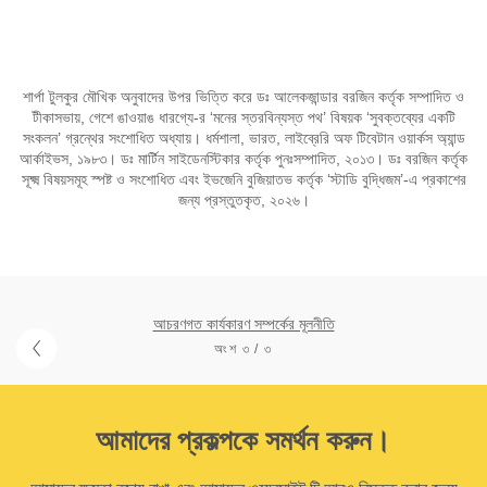
শার্পা টুলকুর মৌখিক অনুবাদের উপর ভিত্তি করে ডঃ আলেকজান্ডার বরজিন কর্তৃক সম্পাদিত ও
টীকাসভায়, গেশে ঙাওয়াঙ ধারগ্যে-র ‘মনের স্তরবিন্যস্ত পথ’ বিষয়ক ‘সুবক্তব্যের একটি
সংকলন’ গ্রন্থের সংশোধিত অধ্যায়। ধর্মশালা, ভারত, লাইব্রেরি অফ টিবেটান ওয়ার্কস অ্যান্ড
আর্কাইভস, ১৯৮৩। ডঃ মার্টিন সাইডেনস্টিকার কর্তৃক পুনঃসম্পাদিত, ২০১৩। ডঃ বরজিন কর্তৃক
সূক্ষ্ম বিষয়সমূহ স্পষ্ট ও সংশোধিত এবং ইভজেনি বুজিয়াতভ কর্তৃক ‘স্টাডি বুদ্ধিজম’-এ প্রকাশের
জন্য প্রস্তুতকৃত, ২০২৬।
আচরণগত কার্যকারণ সম্পর্কের মূলনীতি
অংশ ৩ / ৩
আমাদের প্রকল্পকে সমর্থন করুন।