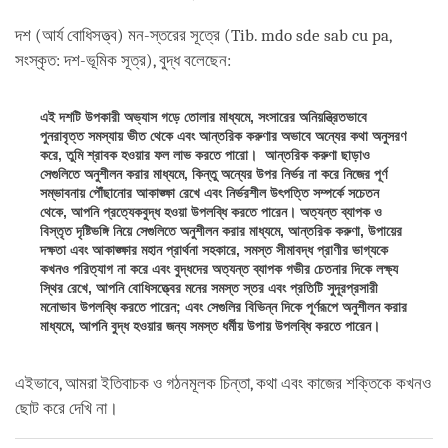
দশ (আর্য বোধিসত্ত্ব) মন-স্তরের সূত্রে (Tib. mdo sde sab cu pa,
সংস্কৃত: দশ-ভূমিক সূত্র), বুদ্ধ বলেছেন:
এই দশটি উপকারী অভ্যাস গড়ে তোলার মাধ্যমে, সংসারের অনিয়ন্ত্রিতভাবে
পুনরাবৃত্ত সমস্যায় ভীত থেকে এবং আন্তরিক করুণার অভাবে অন্যের কথা অনুসরণ
করে, তুমি শ্রাবক হওয়ার ফল লাভ করতে পারো। আন্তরিক করুণা ছাড়াও
সেগুলিতে অনুশীলন করার মাধ্যমে, কিন্তু অন্যের উপর নির্ভর না করে নিজের পূর্ণ
সম্ভাবনায় পৌঁছানোর আকাঙ্ক্ষা রেখে এবং নির্ভরশীল উৎপত্তি সম্পর্কে সচেতন
থেকে, আপনি প্রত্যেকবুদ্ধ হওয়া উপলব্ধি করতে পারেন। অত্যন্ত ব্যাপক ও
বিস্তৃত দৃষ্টিভঙ্গি নিয়ে সেগুলিতে অনুশীলন করার মাধ্যমে, আন্তরিক করুণা, উপায়ের
দক্ষতা এবং আকাঙ্ক্ষার মহান প্রার্থনা সহকারে, সমস্ত সীমাবদ্ধ প্রাণীর ভাগ্যকে
কখনও পরিত্যাগ না করে এবং বুদ্ধদের অত্যন্ত ব্যাপক গভীর চেতনার দিকে লক্ষ্য
স্থির রেখে, আপনি বোধিসত্ত্বের মনের সমস্ত স্তর এবং প্রতিটি সুদূরপ্রসারী
মনোভাব উপলব্ধি করতে পারেন; এবং সেগুলির বিভিন্ন দিকে পূর্ণরূপে অনুশীলন করার
মাধ্যমে, আপনি বুদ্ধ হওয়ার জন্য সমস্ত ধর্মীয় উপায় উপলব্ধি করতে পারেন।
এইভাবে, আমরা ইতিবাচক ও গঠনমূলক চিন্তা, কথা এবং কাজের শক্তিকে কখনও
ছোট করে দেখি না।