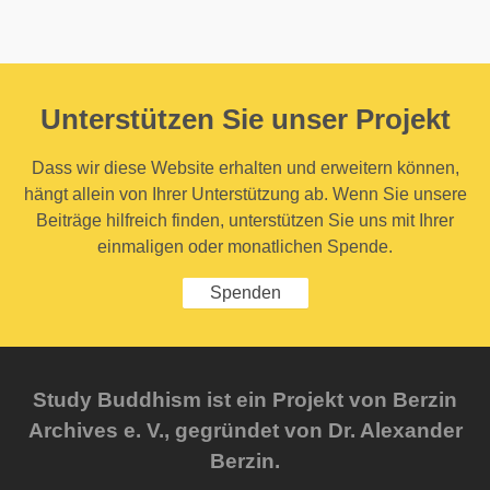
Unterstützen Sie unser Projekt
Dass wir diese Website erhalten und erweitern können,
hängt allein von Ihrer Unterstützung ab. Wenn Sie unsere
Beiträge hilfreich finden, unterstützen Sie uns mit Ihrer
einmaligen oder monatlichen Spende.
Spenden
Study Buddhism ist ein Projekt von Berzin
Archives e. V., gegründet von Dr. Alexander
Berzin.