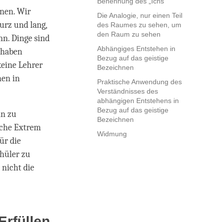
Benennung des „Ichs“
enen. Wir
Die Analogie, nur einen Teil
urz und lang,
des Raumes zu sehen, um
den Raum zu sehen
nn. Dinge sind
Abhängiges Entstehen in
r haben
Bezug auf das geistige
keine Lehrer
Bezeichnen
hen in
Praktische Anwendung des
Verständnisses des
abhängigen Entstehens in
Bezug auf das geistige
in zu
Bezeichnen
ische Extrem
Widmung
ür die
chüler zu
 nicht die
Erfüllen