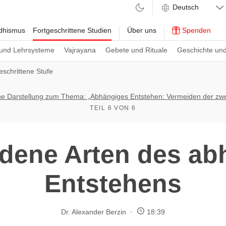
ddhismus
Fortgeschrittene Studien
Über uns
Spenden
und Lehrsysteme
Vajrayana
Gebete und Rituale
Geschichte und
geschrittene Stufe
he Darstellung zum Thema: „Abhängiges Entstehen: Vermeiden der zw
TEIL 6 VON 6
edene Arten des ab
Entstehens
Dr. Alexander Berzin
18:39