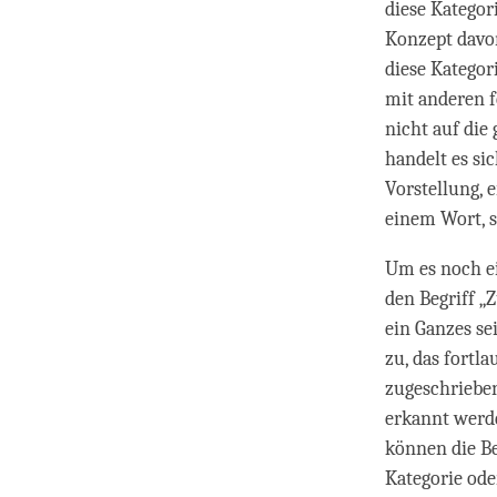
diese Kategor
Konzept davon
diese Kategor
mit anderen f
nicht auf die
handelt es si
Vorstellung, 
einem Wort, 
Um es noch ei
den Begriff „
ein Ganzes se
zu, das fortla
zugeschriebe
erkannt werde
können die Be
Kategorie ode