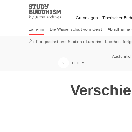
Close
Study
Buddhism
Grundlagen
Tibetischer Bu
Home
Lam-rim
Die Wissenschaft vom Geist
Abhidharma 
›
Fortgeschrittene Studien
›
Lam-rim
›
Leerheit: fort
Ausführlic
TEIL 5
Verschi