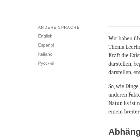
ANDERE SPRACHE
English
Wir haben üb
Español
Thema Leerhei
Italiano
Kraft die Exi
Русский
darstellen, be
darstellen, e
So, wie Dinge
anderen Fakto
Natur. Es ist
einem breiter
Abhängi