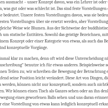
ien ausmacht – unser Konzept davon, was ein Lehrer ist oder
, was gut oder was schlecht ist. Das sind feste Vorstellungen
ie bedeutet. Unsere festen Vorstellungen davon, was sie bede
esten Vorstellungen über sie ersetzt werden, aber Vorstellu
 gleiche Weise wie Blumen. Aus der Sichtweise der buddhisti
ch um statische Entitäten. Sowohl das geistige Bezeichnen, mit
einem Konzept oder einer Kategorie von etwas, als auch das 
sind konzeptuelle Vorgänge.
nmal klar zu machen, denn oft wird diese Unterscheidung n
Zuschreibung“ benutze ich für etwas anderes. Beispielsweise 
inen Teilen zu; wir schreiben die Bewegung der Betrachtung 
ufend seine Position leicht verändert. Diese Art von Dingen, di
n werden, können nicht nur konzeptuell, sondern auch nicht
n. Wir können einen Tisch als Ganzes sehen oder an ihn de
wegung eines geworfenen Balls sehen und uns daran erinner
r eine Vorstellung von etwas kann lediglich konzeptuell erka