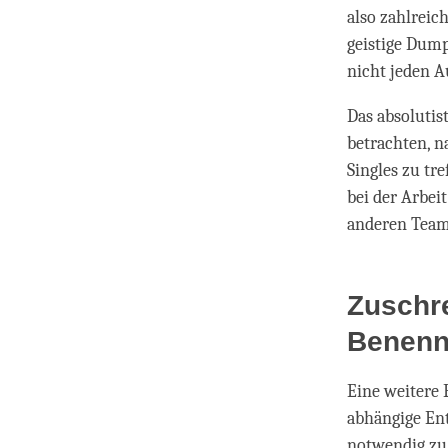
also zahlreic
geistige Dump
nicht jeden A
Das absolutis
betrachten, n
Singles zu tr
bei der Arbei
anderen Team
Zuschr
Benen
Eine weitere 
abhängige Ent
notwendig zu 