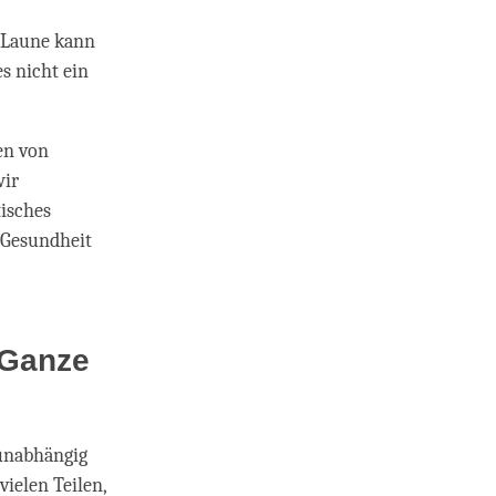
e Laune kann
s nicht ein
en von
wir
tisches
 Gesundheit
 Ganze
 unabhängig
vielen Teilen,