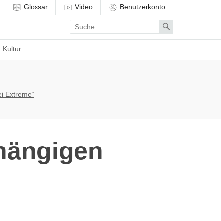
Glossar
Video
Benutzerkonto
Enter
Search
search
term
 Kultur
ei Extreme“
hängigen