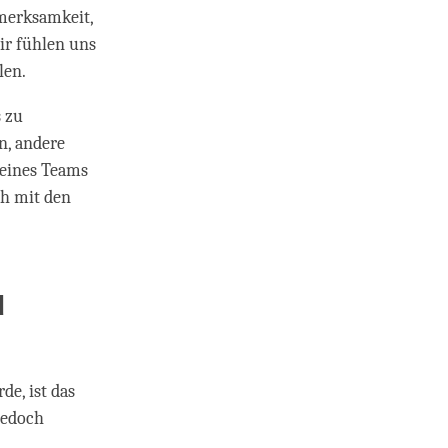
fmerksamkeit,
ir fühlen uns
len.
s zu
n, andere
d eines Teams
ch mit den
d
de, ist das
jedoch