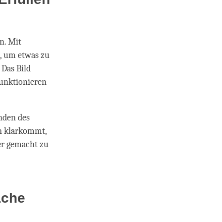
n. Mit
n, um etwas zu
 Das Bild
funktionieren
enden des
n klarkommt,
er gemacht zu
ache