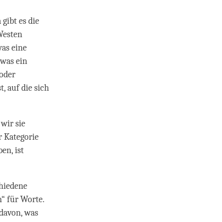
 gibt es die
 Westen
was eine
 was ein
 oder
, auf die sich
wir sie
r Kategorie
en, ist
chiedene
“ für Worte.
 davon, was