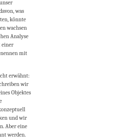
 unser
 davon, was
uten, könnte
ngen wachsen
schen Analyse
 einer
Benennen mit
icht erwähnt:
schreiben wir
eines Objektes
e
konzeptuell
nken und wir
n. Aber eine
nnt werden.