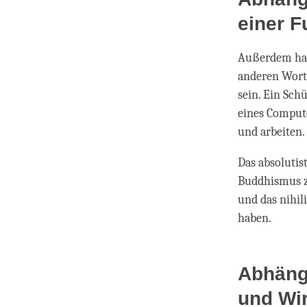
einer F
Außerdem hab
anderen Worte
sein. Ein Sch
eines Compute
und arbeiten.
Das absolutis
Buddhismus z
und das nihil
haben.
Abhäng
und Wi