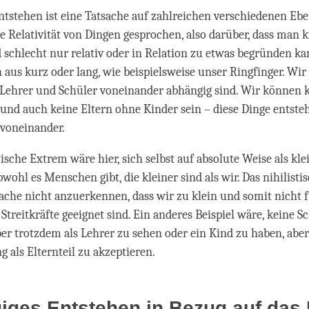
tstehen ist eine Tatsache auf zahlreichen verschiedenen Eb
e Relativität von Dingen gesprochen, also darüber, dass man k
 schlecht nur relativ oder in Relation zu etwas begründen ka
h aus kurz oder lang, wie beispielsweise unser Ringfinger. Wi
 Lehrer und Schüler voneinander abhängig sind. Wir können 
und auch keine Eltern ohne Kinder sein – diese Dinge entste
 voneinander.
ische Extrem wäre hier, sich selbst auf absolute Weise als kle
bwohl es Menschen gibt, die kleiner sind als wir. Das nihilist
sache nicht anzuerkennen, dass wir zu klein und somit nicht f
Streitkräfte geeignet sind. Ein anderes Beispiel wäre, keine S
ber trotzdem als Lehrer zu sehen oder ein Kind zu haben, aber
 als Elternteil zu akzeptieren.
ges Entstehen in Bezug auf das 