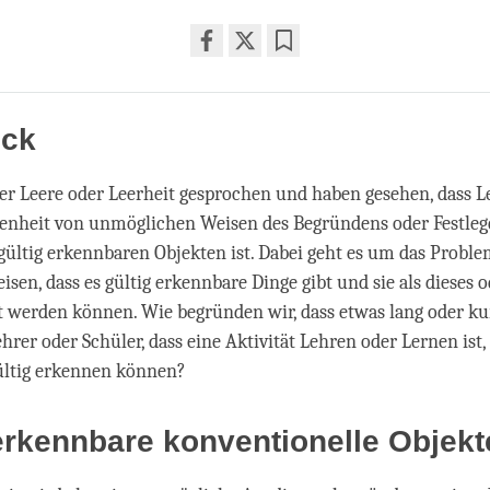
Share
Bookmark
on
facebook
ick
r Leere oder Leerheit gesprochen und haben gesehen, dass Le
senheit von unmöglichen Weisen des Begründens oder Festleg
gültig erkennbaren Objekten ist. Dabei geht es um das Problem
sen, dass es gültig erkennbare Dinge gibt und sie als dieses o
t werden können. Wie begründen wir, dass etwas lang oder kur
hrer oder Schüler, dass eine Aktivität Lehren oder Lernen ist,
ültig erkennen können?
erkennbare konventionelle Objek