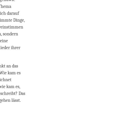
 Thema
ich darauf
timmte Dinge,
ereinstimmen
n, sondern
 eine
ieder ihrer
nkt an das
. Wie kam es
ichnet
wie kam es,
eschreibt? Das
ehen lässt.