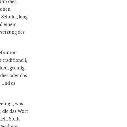
 Um dies
ionen
 Schüler, lang
nd einem
rsetzung des
efinition
 traditionell,
en, geeinigt
 dies oder das
. Und es
eeinigt, was
, die das Wort
lt. Stellt
rgendwie