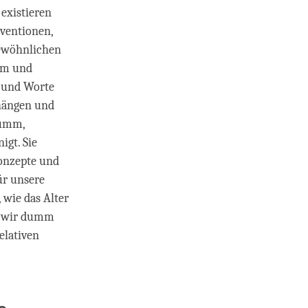
 existieren
nventionen,
gewöhnlichen
mm und
n und Worte
hängen und
dumm,
igt. Sie
Konzepte und
ür unsere
, wie das Alter
en wir dumm
elativen