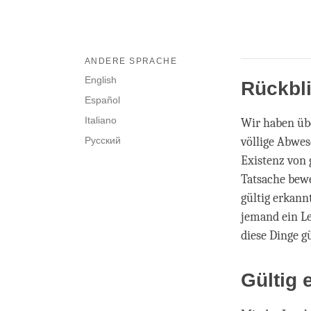
ANDERE SPRACHE
English
Rückbl
Español
Italiano
Wir haben übe
Русский
völlige Abwe
Existenz von 
Tatsache bewei
gültig erkann
jemand ein Le
diese Dinge g
Gültig 