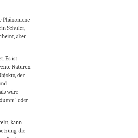
are Phänomene
ein Schüler,
cheint, aber
. Es ist
rente Naturen
bjekte, der
ind.
als wäre
dumm” oder
steht, kann
etzung, die