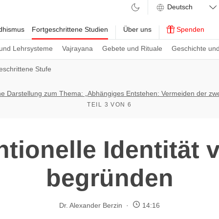
ddhismus
Fortgeschrittene Studien
Über uns
Spenden
und Lehrsysteme
Vajrayana
Gebete und Rituale
Geschichte und
geschrittene Stufe
he Darstellung zum Thema: „Abhängiges Entstehen: Vermeiden der zw
TEIL 3 VON 6
tionelle Identität
begründen
Dr. Alexander Berzin
14:16