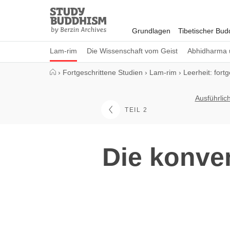
Close
Study
Buddhism
Grundlagen
Tibetischer Bu
Home
Lam-rim
Die Wissenschaft vom Geist
Abhidharma 
›
Fortgeschrittene Studien
›
Lam-rim
›
Leerheit: fort
Ausführlic
TEIL 2
Die konven