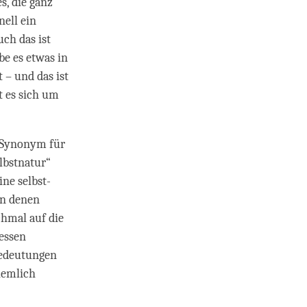
s, die ganz
nell ein
uch das ist
be es etwas in
 – und das ist
lt es sich um
s Synonym für
elbstnatur“
ne selbst-
in denen
hmal auf die
dessen
 Bedeutungen
iemlich