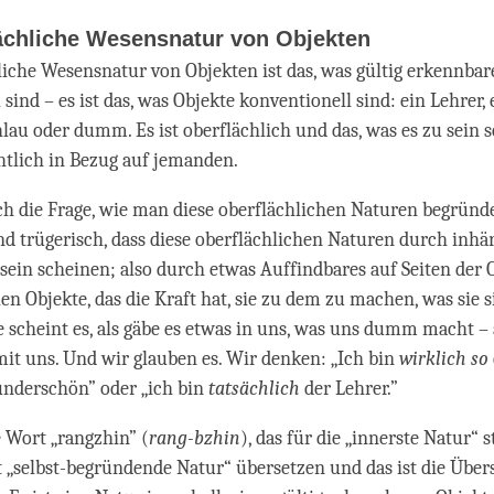
lächliche Wesensnatur von Objekten
liche Wesensnatur von Objekten ist das, was gültig erkennb
sind – es ist das, was Objekte konventionell sind: ein Lehrer, 
hlau oder dumm. Es ist oberflächlich und das, was es zu sein s
htlich in Bezug auf jemanden.
ich die Frage, wie man diese oberflächlichen Naturen begründet
d trügerisch, dass diese oberflächlichen Naturen durch inhä
sein scheinen; also durch etwas Auffindbares auf Seiten der O
en Objekte, das die Kraft hat, sie zu dem zu machen, was sie s
e scheint es, als gäbe es etwas in uns, was uns dumm macht – 
mit uns. Und wir glauben es. Wir denken: „Ich bin
wirklich
so
nderschön” oder „ich bin
tatsächlich
der Lehrer.”
e Wort „rangzhin” (
rang-bzhin
), das für die „innerste Natur“ 
„selbst-begründende Natur“ übersetzen und das ist die Übers