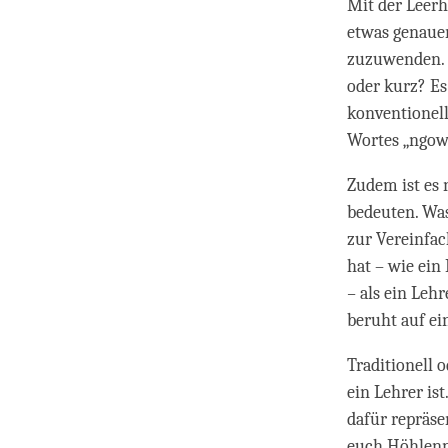
Mit der Leerh
etwas genauer
zuzuwenden. W
oder kurz? Es
konventionell
Wortes „ngowo
Zudem ist es 
bedeuten. Was 
zur Vereinfa
hat – wie ein 
–
als ein Lehr
beruht auf ein
Traditionell 
ein Lehrer is
dafür repräse
euch Höhlenm