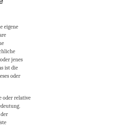
e
ne eigene
are
he
chliche
 oder jenes
s ist die
ieses oder
 oder relative
edeutung.
 der
ste