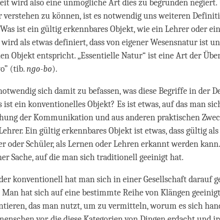
eit wird also eine unmögliche Art dies zu begründen negiert.
 verstehen zu können, ist es notwendig uns weiteren Definit
as ist ein gültig erkennbares Objekt, wie ein Lehrer oder ein
 wird als etwas definiert, dass von eigener Wesensnatur ist u
en Objekt entspricht. „Essentielle Natur“ ist eine Art der Übe
” (tib.
ngo-bo
).
notwendig sich damit zu befassen, was diese Begriffe in der D
ist ein konventionelles Objekt? Es ist etwas, auf das man sich
chung der Kommunikation und aus anderen praktischen Zweck
Lehrer. Ein gültig erkennbares Objekt ist etwas, dass gültig als
er oder Schüler, als Lernen oder Lehren erkannt werden kann
er Sache, auf die man sich traditionell geeinigt hat.
oder konventionell hat man sich in einer Gesellschaft darauf g
t. Man hat sich auf eine bestimmte Reihe von Klängen geeinigt
ntieren, das man nutzt, um zu vermitteln, worum es sich hande
enschen vor, die diese Kategorien von Dingen erdacht und i