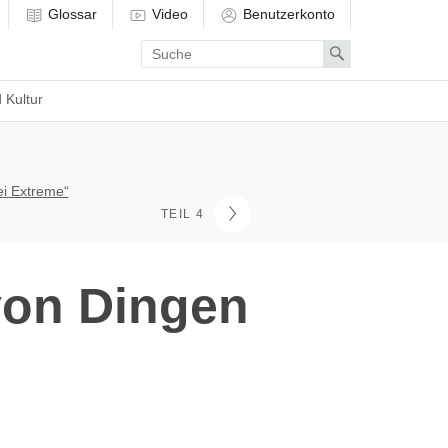
Glossar
Video
Benutzerkonto
Enter
Search
search
term
 Kultur
ei Extreme“
TEIL 4
 von Dingen