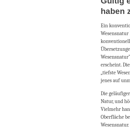
Gültig 
haben 
Ein konvention
Wesensnatur 
konventionell
Übersetzungen
Wesensnatur” 
erscheint. Di
„tiefste Wese
jenes auf un
Die geläufige
Natur, und hö
Vielmehr hand
Oberfläche be
Wesensnatur.