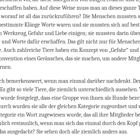
erschaffen haben. Auf diese Weise muss man an dieses ganze
 worauf ist all das zurückzuführen? Die Menschen mussten s
 bestimmte Klänge Worte waren und sie mussten sich auf bes
in Werkzeug, Gefahr und Liebe einigen; sie mussten darin üb
und Worte dafür erschaffen. Das gilt nicht nur für Mensche
e. Auch zahlreiche Tiere haben ein Konzept von „Gefahr“ und
nvention eines Geräusches, das sie machen, um andere Mitgl
rnen.
lich bemerkenswert, wenn man einmal darüber nachdenkt. De
Es gibt so viele Tiere, die ziemlich unterschiedlich aussehen
urde festgelegt, dass eine Gruppe von ihnen als Hunde beze
ch wurden sie alle der gleichen Kategorie zugeordnet und 
ategorie ein Wort zugewiesen wurde, das all ihre Mitglieder b
mlich erstaunlich, wenn man sich das einmal durch den Kopf g
das ausgedacht? Sie sehen doch alle ziemlich anders aus.