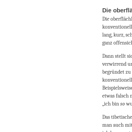
Die oberf
Die oberfläch
konventionell 
lang, kurz, sc
ganz offensic
Dann stellt s
verwirrend un
begründet zu 
konventionell
Beispielsweis
etwas falsch 
„ich bin
so
wu
Das tibetisch
man auch mit 