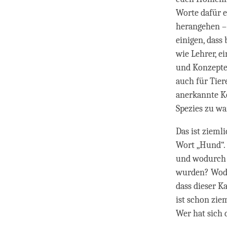
Worte dafür 
herangehen –
einigen, dass
wie Lehrer, e
und Konzepte 
auch für Tier
anerkannte Ko
Spezies zu wa
Das ist ziem
Wort „Hund“. 
und wodurch w
wurden? Wodur
dass dieser K
ist schon zie
Wer hat sich 