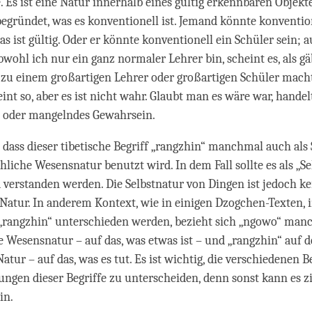
. Es ist eine Natur innerhalb eines gültig erkennbaren Objekte
begründet, was es konventionell ist. Jemand könnte konventio
as ist gültig. Oder er könnte konventionell ein Schüler sein; a
bwohl ich nur ein ganz normaler Lehrer bin, scheint es, als gä
 zu einem großartigen Lehrer oder großartigen Schüler macht
eint so, aber es ist nicht wahr. Glaubt man es wäre war, hande
 oder mangelndes Gewahrsein.
, dass dieser tibetische Begriff „rangzhin“ manchmal auch al
chliche Wesensnatur benutzt wird. In dem Fall sollte es als „S
 verstanden werden. Die Selbstnatur von Dingen ist jedoch kei
atur. In anderem Kontext, wie in einigen Dzogchen-Texten, 
„rangzhin“ unterschieden werden, bezieht sich „ngowo“ manc
e Wesensnatur – auf das, was etwas ist – und „rangzhin“ auf 
Natur – auf das, was es tut. Es ist wichtig, die verschiedenen
gen dieser Begriffe zu unterscheiden, denn sonst kann es z
in.