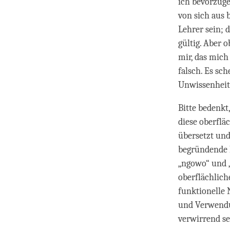
ich bevorzuge
von sich aus 
Lehrer sein; d
gültig. Aber o
mir, das mich
falsch. Es sch
Unwissenheit
Bitte bedenkt
diese oberflä
übersetzt und
begründende N
„ngowo“ und 
oberflächlich
funktionelle 
und Verwendun
verwirrend se