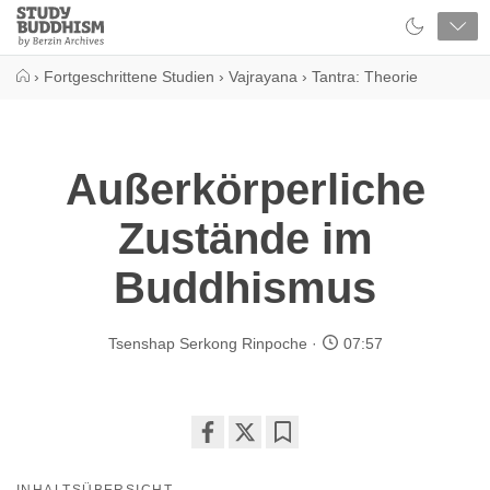
Close
Study
Buddhism
Home
›
Fortgeschrittene Studien
›
Vajrayana
›
Tantra: Theorie
Außerkörperliche
Zustände im
Buddhismus
Tsenshap Serkong Rinpoche
07:57
Share
Bookmark
on
INHALTSÜBERSICHT