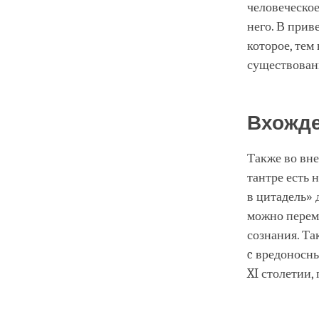
человеческое
него. В прив
которое, тем
существован
Вхожде
Также во вне
тантре есть
в цитадель» 
можно переме
сознания. Та
c вредоносны
XI столетии,