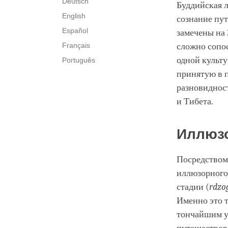
Deutsch
Буддийская л
English
сознание пут
Español
замечены на 
Français
сложно сопос
одной культу
Português
принятую в 
разновидност
и Тибета.
Иллюзо
Посредством
иллюзорного 
стадии (
rdzo
Именно это 
тончайшим ум