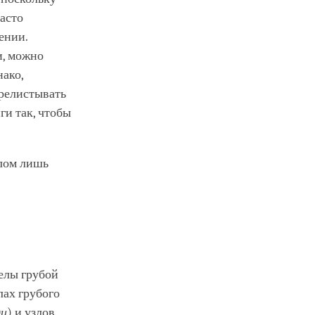
часто
ении.
и, можно
нако,
ерелистывать
ги так, чтобы
елом лишь
делы грубой
лах грубого
ди
) и узлов