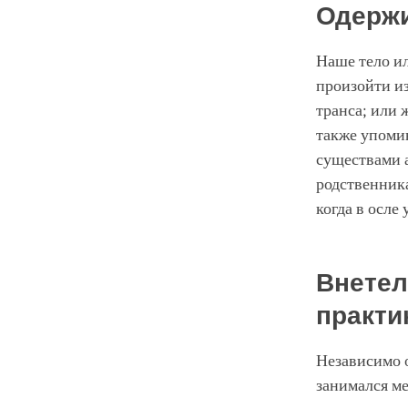
Одерж
Наше тело ил
произойти из
транса; или 
также упоми
существами а
родственника
когда в осле
Внетел
практи
Независимо о
занимался ме