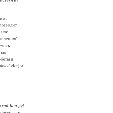
йствуя на
е от
 позволит
ьное
равленной
учить
тью
обеты в
skyed-rim
) и
(
rmi-lam-gyi
 поскольку