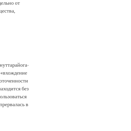
дельно от
щества,
ануттарайога-
м «вхождение
доточенности
аходится без
пользоваться
прервалась в