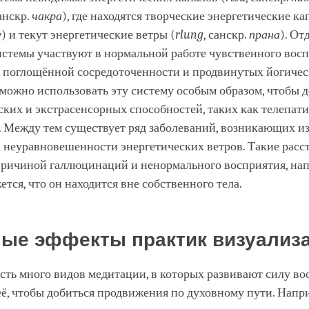
санскр.
чакра
), где находятся творческие энергетические ка
у
) и текут энергетические ветры (
rlung
, санскр.
прана
). От
истемы участвуют в нормальной работе чувственного восп
 поглощённой сосредоточенности и продвинутых йогиче
можно использовать эту систему особым образом, чтобы 
ких и экстрасенсорных способностей, таких как телепати
 Между тем существует ряд заболеваний, возникающих из
 неуравновешенности энергетических ветров. Такие расс
причиной галлюцинаций и ненормального восприятия, нап
ется, что он находится вне собственного тела.
ые эффекты практик визуализ
есть много видов медитации, в которых развивают силу в
ё, чтобы добиться продвижения по духовному пути. Напр