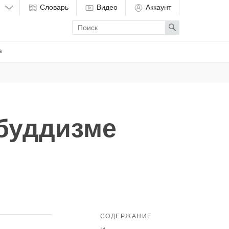
Словарь
Видео
Аккаунт
Enter
Search
search
term
а
 буддизме
СОДЕРЖАНИЕ