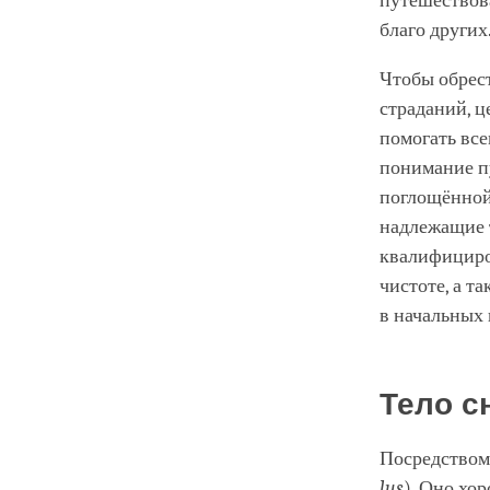
путешествова
благо других
Чтобы обрест
страданий, ц
помогать все
понимание п
поглощённой
надлежащие 
квалифициров
чистоте, а т
в начальных 
Тело с
Посредством
lus
). Оно хо