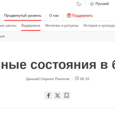
м
Продвинутый уровень
О нас
Поддержать
кие школы
Ваджраяна
Молитвы и ритуалы
История и культур
рия
ные состояния в
Ценшаб Серконг Ринпоче
06:16
Share
Bookmark
on