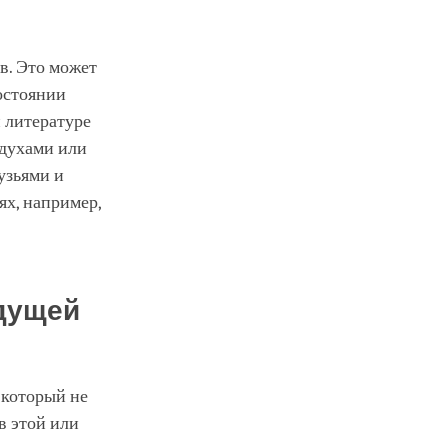
в. Это может
состоянии
й литературе
 духами или
узьями и
ях, например,
дущей
 который не
в этой или