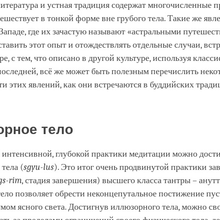
facebook
итература и устная традиция содержат многочисленные п
ешествует в тонкой форме вне грубого тела. Такие же явл
Западе, где их зачастую называют «астральными путешест
тавить этот опыт и отождествлять отдельные случаи, вс
ре, с тем, что описано в другой культуре, используя клас
последней, всё же может быть полезным перечислить неко
и этих явлений, как они встречаются в буддийских трад
рное тело
 интенсивной, глубокой практики медитации можно дост
тела (
sgyu-lus
). Это итог очень продвинутой практики з
gs-rim
, стадия завершения) высшего класса тантры – анутт
тело позволяет обрести неконцепутальное постижение пу
ом ясного света. Достигнув иллюзорного тела, можно св