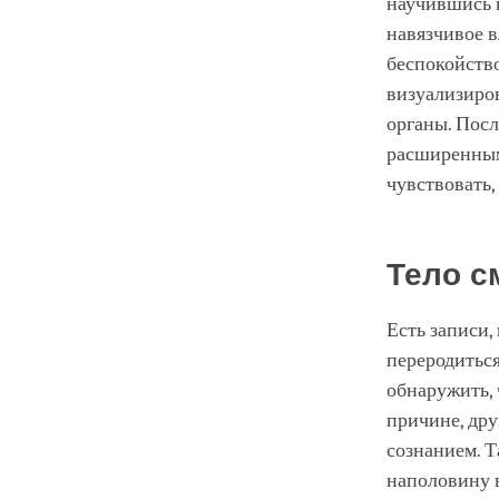
научившись в
навязчивое в
беспокойств
визуализиров
органы. Посл
расширенным 
чувствовать,
Тело с
Есть записи,
переродитьс
обнаружить, 
причине, дру
сознанием. Т
наполовину 