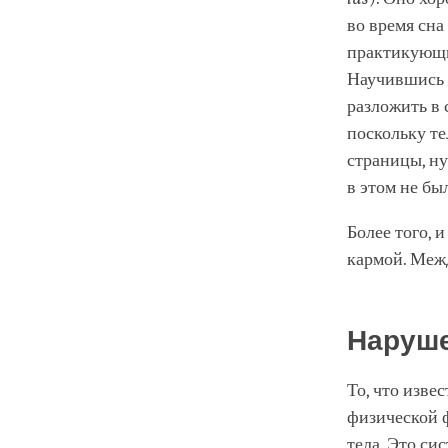
во время сна
практикующие
Научившись 
разложить в 
поскольку те
страницы, ну
в этом не бы
Более того, 
кармой. Меж
Наруше
То, что извес
физической ф
тела. Это си