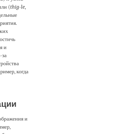
пли (
thig-le
,
дельные
риятия.
ских
достичь
я и
-за
тройства
ример, когда
ации
оображения и
имер,