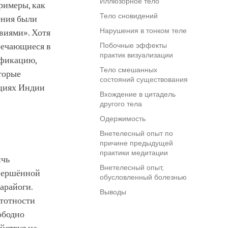
Иллюзорное тело
римеры, как
Тело сновидений
ения были
Нарушения в тонком теле
виями». Хотя
тречающиеся в
Побочные эффекты
практик визуализации
сификацию,
Тело смешанных
торые
состояний существования
ициях Индии
Вхождение в цитадель
другого тела
Одержимость
Внетелесный опыт по
причине предыдущей
практики медитации
ичь
Внетелесный опыт,
авершённой
обусловленный болезнью
арайоги.
Выводы
стотности
ободно