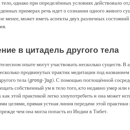
 тело, однако при определённых условиях действовало от
еденных примерах речь идет о сознании одного живого су
 не менее, может иметь аспекты двух различных состояний
ия.
ние в цитадель другого тела
телесном опыте могут участвовать несколько существ. В 
 несколько продвинутых практик медитации под название
другого тела (
grong-‘jug
). С помощью поглощённой сосре
щать собственный ум в тело того, кто недавно умер или н
к как этой практикой легко злоупотребить и она может ис
ми целями, прямая устная линия передачи этой практики 
 прежде чем она могла попасть из Индии в Тибет.