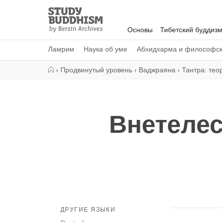
Close
Study
Buddhism
Основы
Тибетский буддиз
Home
Ламрим
Наука об уме
Абхидхарма и философс
›
Продвинутый уровень
›
Ваджраяна
›
Тантра: тео
Внетелес
ДРУГИЕ ЯЗЫКИ