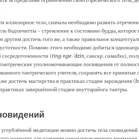
ть за пределами ограничений своего физического тела, де
.
и иллюзорное тело, сначала необходимо развить отречени
ель бодхичитты – стремление к состоянию будды, которое
м другим достичь того же, а также правильное концептуал
устотности. Помимо этого необходимо добиться однонап
 сосредоточенности (
ting-nge-'dzin
, санскр.
самадхи
), пол
тантрические уполномочивающие посвящения от полнос
анного тантрического учителя, сохранять все принятые 
акже достичь мастерства в практиках стадии зарождения (
b
практиках завершённой стадии ануттарайога-тантры.
новидений
 углублённой медитации можно достичь тела сновидений 
рошо подходит для развития однонаправленного внимания,