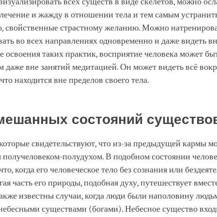
изуализировать всех существ в виде скелетов, можно осл
лечение и жажду в отношении тела и тем самым устранит
о, свойственные страстному желанию. Можно натренирова
ать во всех направлениях одновременно и даже видеть в
е освоения таких практик, восприятие человека может бы
даже вне занятий медитацией. Он может видеть всё вокр
 что находится вне пределов своего тела.
мешанных состояний существо
 которые свидетельствуют, что из-за предыдущей кармы м
я получеловеком-полудухом. В подобном состоянии челов
что, когда его человеческое тело без сознания или бездеят
гая часть его природы, подобная духу, путешествует вместе
акже известны случаи, когда люди были наполовину людь
небесными существами (богами). Небесное существо вход