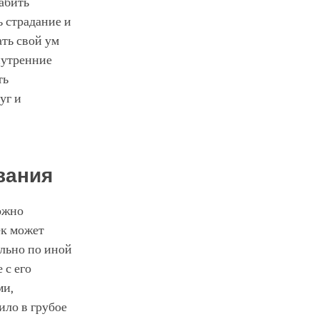
абить
ь страдание и
ть свой ум
нутренние
ть
уг и
вания
ожно
ек может
ельно по иной
 с его
ми,
ило в грубое