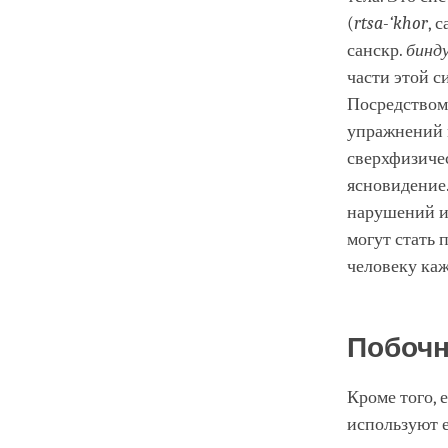
(
rtsa-‘khor
, 
санскр.
бинд
части этой с
Посредством
упражнений 
сверхфизичес
ясновидение.
нарушений и
могут стать 
человеку каж
Побочн
Кроме того, 
используют е