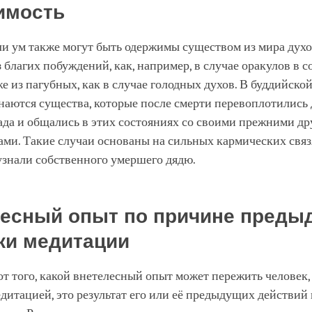
имость
и ум также могут быть одержимы существом из мира духо
 благих побуждений, как, например, в случае оракулов в 
же из пагубных, как в случае голодных духов. В буддийско
наются существа, которые после смерти перевоплотились
да и общались в этих состояниях со своими прежними др
ми. Такие случаи основаны на сильных кармических связ
 узнали собственного умершего дядю.
есный опыт по причине преды
ки медитации
т того, какой внетелесный опыт может пережить человек,
дитацией, это результат его или её предыдущих действий 