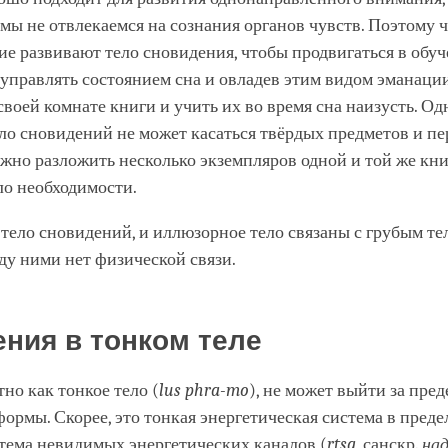
 мы не отвлекаемся на сознания органов чувств. Поэтому 
 развивают тело сновидения, чтобы продвигаться в обуч
управлять состоянием сна и овладев этим видом эманаци
своей комнате книги и учить их во время сна наизусть. Од
ло сновидений не может касаться твёрдых предметов и п
жно разложить несколько экземпляров одной и той же кни
ло необходимости.
и тело сновидений, и иллюзорное тело связаны с грубым т
ду ними нет физической связи.
ния в тонком теле
тно как тонкое тело (
lus phra-mo
), не может выйти за пре
ормы. Скорее, это тонкая энергетическая система в преде
стема невидимых энергетических каналов (
rtsa
, санскр.
на