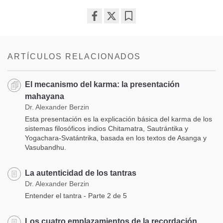
Share
Bookmark
on
facebook
ARTÍCULOS RELACIONADOS
El mecanismo del karma: la presentación
mahayana
Dr. Alexander Berzin
Esta presentación es la explicación básica del karma de los
sistemas filosóficos indios Chitamatra, Sautrántika y
Yogachara-Svatántrika, basada en los textos de Asanga y
Vasubandhu.
La autenticidad de los tantras
Dr. Alexander Berzin
Entender el tantra - Parte 2 de 5
Los cuatro emplazamientos de la recordación