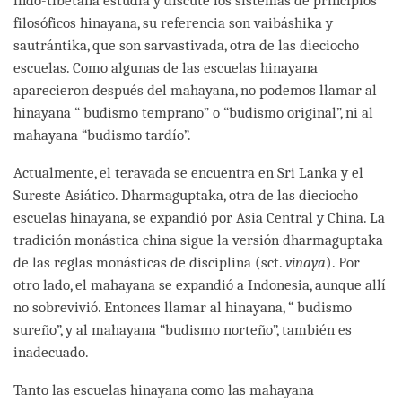
indo-tibetana estudia y discute los sistemas de principios
filosóficos hinayana, su referencia son vaibáshika y
sautrántika, que son sarvastivada, otra de las dieciocho
escuelas. Como algunas de las escuelas hinayana
aparecieron después del mahayana, no podemos llamar al
hinayana “ budismo temprano” o “budismo original”, ni al
mahayana “budismo tardío”.
Actualmente, el teravada se encuentra en Sri Lanka y el
Sureste Asiático. Dharmaguptaka, otra de las dieciocho
escuelas hinayana, se expandió por Asia Central y China. La
tradición monástica china sigue la versión dharmaguptaka
de las reglas monásticas de disciplina (sct.
vinaya
). Por
otro lado, el mahayana se expandió a Indonesia, aunque allí
no sobrevivió. Entonces llamar al hinayana, “ budismo
sureño”, y al mahayana “budismo norteño”, también es
inadecuado.
Tanto las escuelas hinayana como las mahayana