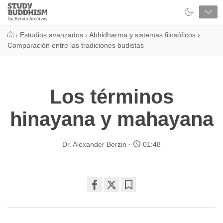
Close
Study
Buddhism
Home
›
Estudios avanzados
›
Abhidharma y sistemas filosóficos
›
Comparación entre las tradiciones budistas
Los términos
hinayana y mahayana
Dr. Alexander Berzin
01:48
Share
Bookmark
on
facebook