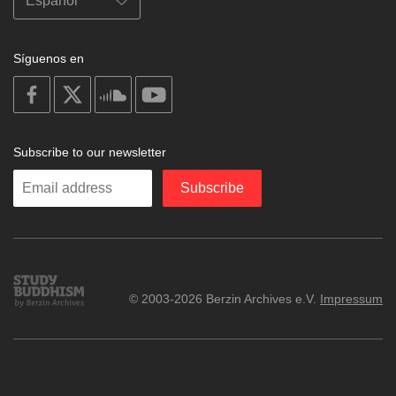
Síguenos en
on
on
on
on
facebook
X
soundcloud
youtube
Subscribe to our newsletter
Enter
Subscribe
your
email
Study
© 2003-2026 Berzin Archives e.V.
Impressum
Buddhism
Home