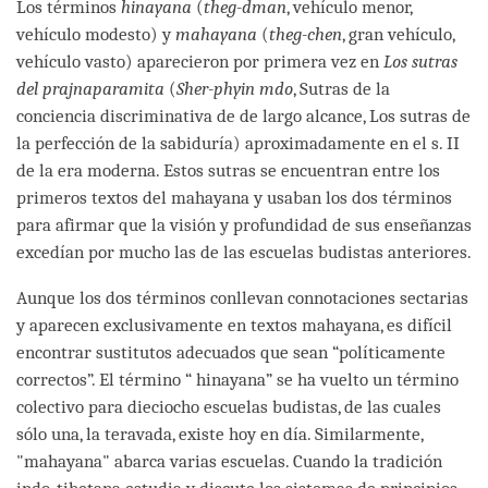
Los términos
hinayana
(
theg-dman
, vehículo menor,
vehículo modesto) y
mahayana
(
theg-chen
, gran vehículo,
vehículo vasto) aparecieron por primera vez en
Los sutras
del
prajnaparamita
(
Sher-phyin mdo
, Sutras de la
conciencia discriminativa de de largo alcance, Los sutras de
la perfección de la sabiduría) aproximadamente en el s. II
de la era moderna. Estos sutras se encuentran entre los
primeros textos del mahayana y usaban los dos términos
para afirmar que la visión y profundidad de sus enseñanzas
excedían por mucho las de las escuelas budistas anteriores.
Aunque los dos términos conllevan connotaciones sectarias
y aparecen exclusivamente en textos mahayana, es difícil
encontrar sustitutos adecuados que sean “políticamente
correctos”. El término “ hinayana” se ha vuelto un término
colectivo para dieciocho escuelas budistas, de las cuales
sólo una, la teravada, existe hoy en día. Similarmente,
"mahayana" abarca varias escuelas. Cuando la tradición