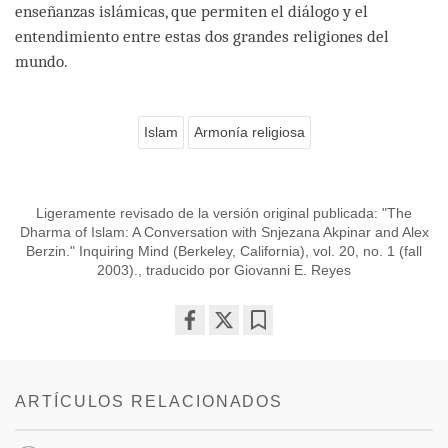
enseñanzas islámicas, que permiten el diálogo y el
entendimiento entre estas dos grandes religiones del
mundo.
Islam
Armonía religiosa
Ligeramente revisado de la versión original publicada: "The
Dharma of Islam: A Conversation with Snjezana Akpinar and Alex
Berzin." Inquiring Mind (Berkeley, California), vol. 20, no. 1 (fall
2003)., traducido por Giovanni E. Reyes
Share
Bookmark
on
facebook
ARTÍCULOS RELACIONADOS