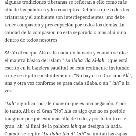
algunas tradiciones tibetanas se refieran a ello como más
allá de las palabras y los conceptos. Debido a que todas las
criaturas y el ambiente son interdependientes, uno debe
tener compasión y preocupación por todos los demás. La
calidad de la compasión no está separada o más allá, sino
dentro de todos nosotros.
SA
: Yo diría que Alá es la nada, en la nada y cuando se dice
el mantra básico del islam “
La Ilaha ´Ila Al-lah
” (que está
escrito en la bandera saudita) se está realmente invitando
a que se repita constantemente: “No hay otro Dios sino Alá”,
una y otra vez conforme se pasa cada sílaba, o un “
lah
” a la
vez.
“
Lah
” significa “no”, de manera que es una negación. Y por
lo tanto, Alá es el Gran “No”. Alá es algo que no es posible
imaginar porque está más allá de todo, y por lo tanto es el
gran “ah” al final de la palabra
lah
que designa la nada.
Cuando se repite “
La Ilaha Illa Al-Lah
” se quitan las capas