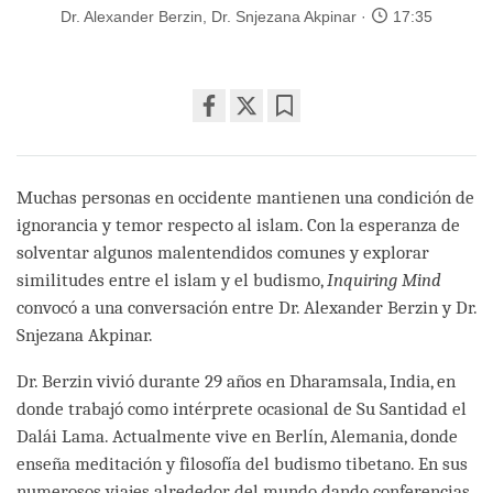
Dr. Alexander Berzin
,
Dr. Snjezana Akpinar
17:35
Share
Bookmark
on
facebook
Muchas personas en occidente mantienen una condición de
ignorancia y temor respecto al islam. Con la esperanza de
solventar algunos malentendidos comunes y explorar
similitudes entre el islam y el budismo,
Inquiring Mind
convocó a una conversación entre Dr. Alexander Berzin y Dr.
Snjezana Akpinar.
Dr. Berzin vivió durante 29 años en Dharamsala, India, en
donde trabajó como intérprete ocasional de Su Santidad el
Dalái Lama. Actualmente vive en Berlín, Alemania, donde
enseña meditación y filosofía del budismo tibetano. En sus
numerosos viajes alrededor del mundo dando conferencias,