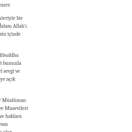
enzer.
leriyle bir
İslam Allah’ı
sin içinde
Adibuddha
ri bununla
l sevgi ve
eye açık
ler Müslüman
 ve Musevileri
 ve haklara
evam