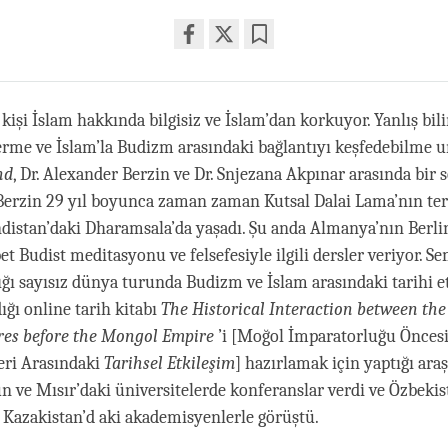
Share
Bookmark
on
facebook
kişi İslam hakkında bilgisiz ve İslam’dan korkuyor. Yanlış bil
erme ve İslam’la Budizm arasındaki bağlantıyı keşfedebilme
nd
, Dr. Alexander Berzin ve Dr. Snjezana Akpınar arasında bir s
. Berzin 29 yıl boyunca zaman zaman Kutsal Dalai Lama’nın te
ndistan’daki Dharamsala’da yaşadı. Şu anda Almanya’nın Berli
et Budist meditasyonu ve felsefesiyle ilgili dersler veriyor. 
ığı sayısız dünya turunda Budizm ve İslam arasındaki tarihi e
dığı online tarih kitabı
The Historical Interaction between th
res before the Mongol Empire
’i [Moğol İmparatorluğu Öncesi
eri Arasındaki
Tarihsel Etkileşim
] hazırlamak için yaptığı araş
n ve Mısır’daki üniversitelerde konferanslar verdi ve Özbekis
e Kazakistan’d aki akademisyenlerle görüştü.