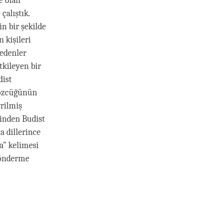
e olan
çalıştık.
in bir şekilde
 kişileri
 edenler
tkileyen bir
dist
özcüğünün
rilmiş
inden Budist
a dillerince
a” kelimesi
gönderme