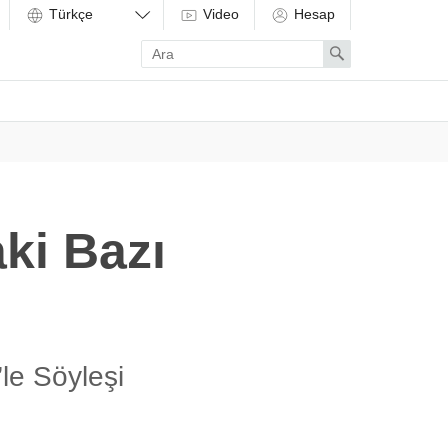
Video
Hesap
Enter
Search
search
term
ki Bazı
le Söyleşi