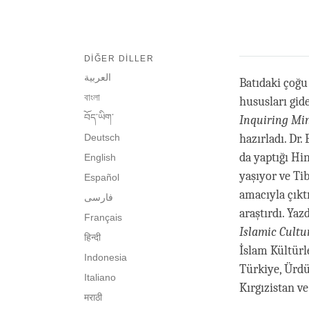
DIĞER DILLER
العربية
Batıdaki çoğu 
বাংলা
hususları gid
བོད་ཡིག་
Inquiring Mi
Deutsch
hazırladı. Dr
da yaptığı Hi
English
yaşıyor ve Tib
Español
amacıyla çıkt
فارسی
araştırdı. Yaz
Français
Islamic Cultu
हिन्दी
İslam Kültürl
Indonesia
Türkiye, Ürdü
Italiano
Kırgızistan v
मराठी