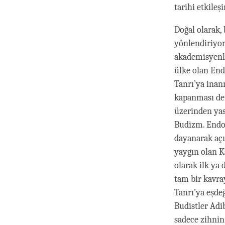
tarihi etkile
Doğal olarak
yönlendiriyor.
akademisyenle
ülke olan End
Tanrı’ya inan
kapanması dem
üzerinden yas
Budizm. Endon
dayanarak açı
yaygın olan K
olarak ilk ya
tam bir kavra
Tanrı’ya eşde
Budistler Adi
sadece zihnin