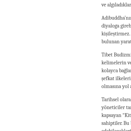
ve algıladıkla
Adibuddha’nın
diyaloga gireb
kişileştirmez.
bulunan yaratı
Tibet Budizmi
kelimelerin v
kolayca bağlan
şefkat ilkele
olmasına yol a
Tarihsel olar
yöneticiler t
kapsayan “Kita
sahiptiler. B