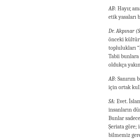
AB
: Hayır, am
etik yasaları b
Dr. Akpınar
(S
önceki kültür
toplulukları
Tabii bunlar
oldukça yakın
AB
: Sanırım b
için ortak ku
SA
: Evet. İsl
insanların dü
Bunlar sadece
Şeriata göre;
bilmemiz gere