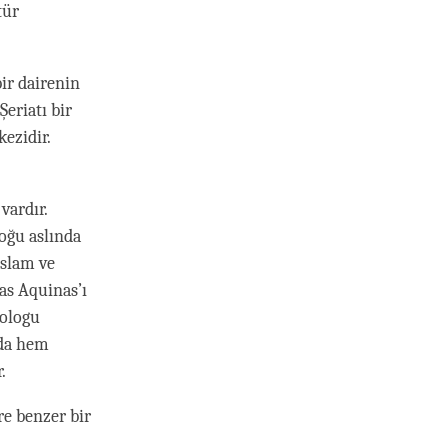
tür
bir dairenin
Şeriatı bir
ezidir.
vardır.
oğu aslında
İslam ve
as Aquinas’ı
eologu
’da hem
.
re benzer bir