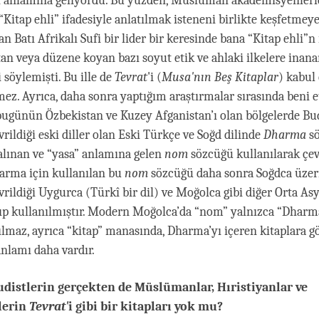
ri anlamına geliyordu. Bu yüzden, Müslüman akademisyenlerl
itap ehli” ifadesiyle anlatılmak isteneni birlikte keşfetmeye 
n Batı Afrikalı Sufi bir lider bir keresinde bana “Kitap ehli”n 
an veya düzene koyan bazı soyut etik ve ahlaki ilkelere inanan
i söylemişti. Bu ille de
Tevrat
'i (
Musa'nın Beş Kitaplar
) kabul
ez. Ayrıca, daha sonra yaptığım araştırmalar sırasında beni e
bugünün Özbekistan ve Kuzey Afganistan’ı olan bölgelerde Bu
rildiği eski diller olan Eski Türkçe ve Soğd dilinde
Dharma
s
lınan ve “yasa” anlamına gelen
nom
sözcüğü kullanılarak çev
arma için kullanılan bu
nom
sözcüğü daha sonra Soğdca üzer
rildiği Uygurca (Türkî bir dil) ve Moğolca gibi diğer Orta Asy
ıp kullanılmıştır. Modern Moğolca’da “nom” yalnızca “Dharm
ılmaz, ayrıca “kitap” manasında, Dharma’yı içeren kitaplara 
anlamı daha vardır.
udistlerin gerçekten de Müslümanlar, Hıristiyanlar ve
lerin
Tevrat'
i gibi bir kitapları yok mu?