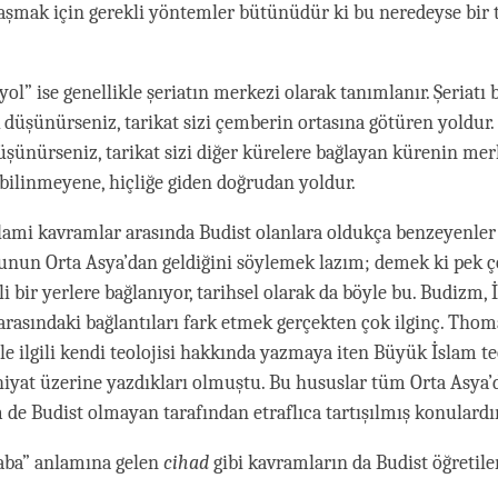
aşmak için gerekli yöntemler bütünüdür ki bu neredeyse bir 
yol” ise genellikle şeriatın merkezi olarak tanımlanır. Şeriatı 
 düşünürseniz, tarikat sizi çemberin ortasına götüren yoldur. 
üşünürseniz, tarikat sizi diğer kürelere bağlayan kürenin merk
 bilinmeyene, hiçliğe giden doğrudan yoldur.
slami kavramlar arasında Budist olanlara oldukça benzeyenler 
unun Orta Asya’dan geldiğini söylemek lazım; demek ki pek ç
li bir yerlere bağlanıyor, tarihsel olarak da böyle bu. Budizm, 
 arasındaki bağlantıları fark etmek gerçekten çok ilginç. Thom
ile ilgili kendi teolojisi hakkında yazmaya iten Büyük İslam t
ahiyat üzerine yazdıkları olmuştu. Bu hususlar tüm Orta Asya
 de Budist olmayan tarafından etraflıca tartışılmış konulardır
aba” anlamına gelen
cihad
gibi kavramların da Budist öğretile