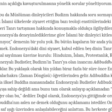
şimin açıklığa kavuşturulmasına yönelik sorular yöneltiyorum
, bu da Müslüman dinleyicileri Budizm hakkında soru sormay
 İslami ülkelerde ziyaret ettiğim bazı teoloji enstitülerindeki
ri Tanrı tartışması hakkında konuşmakla oldukça ilgiliydiler.
onezya’da deneyimlediklerime göre İslami bir dinleyici kitle
mıyor,” demenin bir yolu yok. Bu bütün kapıların bir anda y
ek. Endonezya’daki dini siyaset, kabul edilen beş dinin Tan
al sayılması üzerine kurulu: Hinduizm, İslam, Protestanlık, K
ezyalı Budistler, Budizm’in Tanrı’ya olan inancını
Adibuddh
klar. Bu yaklaşık olarak bin yıldan biraz fazla bir süre önce 
alachakra (Zaman Döngüsü) öğretilerinden gelir. Adibuddha 
 da ilksel Buddha manasındadır. Endonezyalı Budistler Adibu
yışa sahip değildi ama bunu tam olarak anlayıp açıklamadan “
ğer olan bu,” dediler. Doğal olarak, Endonezya’ya gittiğimde or
buddha’nın aslen ne demek olduğunu açıklamamı istediler. O
 saf ışığı üzerinden anlaşılabileceğini anlattım. Bu herkeste