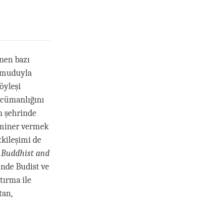
inen bazı
 umuduyla
öyleşi
rcümanlığını
n şehrinde
Seminer vermek
tkileşimi de
e Buddhist and
nde Budist ve
tırma ile
tan,