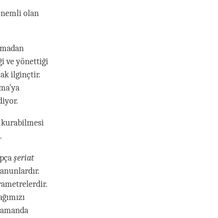
önemli olan
olmadan
i ve yönettiği
k ilginçtir.
ma’ya
iyor.
m kurabilmesi
.
apça
şeriat
anunlardır.
ametrelerdir.
cağımızı
 zamanda