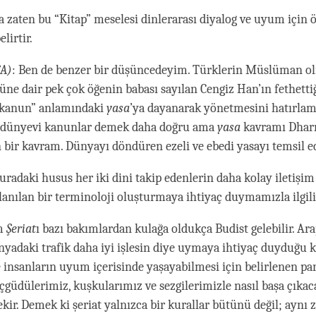
a zaten bu “Kitap” meselesi dinlerarası diyalog ve uyum için 
elirtir.
A)
: Ben de benzer bir düşüncedeyim. Türklerin Müslüman 
üne dair pek çok öğenin babası sayılan Cengiz Han’ın fethettiğ
 “kanun” anlamındaki
yasa
’ya dayanarak yönetmesini hatırlama
a dünyevi kanunlar demek daha doğru ama
yasa
kavramı Dhar
 bir kavram. Dünyayı döndüren ezeli ve ebedi yasayı temsil ed
uradaki husus her iki dini takip edenlerin daha kolay iletişi
llanılan bir terminoloji oluşturmaya ihtiyaç duymamızla ilgili
am
Şeriat
ı bazı bakımlardan kulağa oldukça Budist gelebilir. Ar
nyadaki trafik daha iyi işlesin diye uymaya ihtiyaç duyduğu k
 insanların uyum içerisinde yaşayabilmesi için belirlenen par
 içgüdülerimiz, kuşkularımız ve sezgilerimizle nasıl başa çıka
kir. Demek ki şeriat yalnızca bir kurallar bütünü değil; aynı