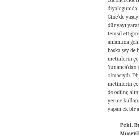
edebilecekle
diyalogumda “K
Gine’de yaşaya
dünyayı yarat
temsil ettiğin
anlamına gelm
başka şey de 
metinlerin çev
Yunanca’dan a
olmasıydı. Dh
metinlerin çev
de ödünç alın
yerine kullan
yapan ek bir 
Peki, B
Musevi