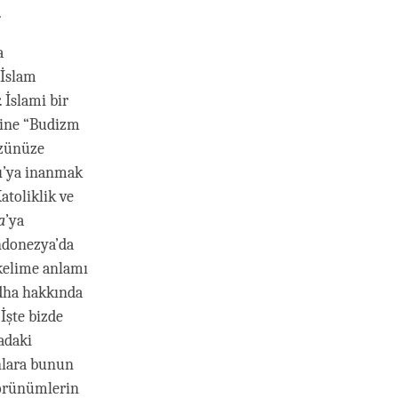
.
a
 İslam
 İslami bir
sine “Budizm
üzünüze
rı’ya inanmak
atoliklik ve
a
’ya
Endonezya’da
kelime anlamı
ddha hakkında
İşte bizde
adaki
nlara bunun
 görünümlerin