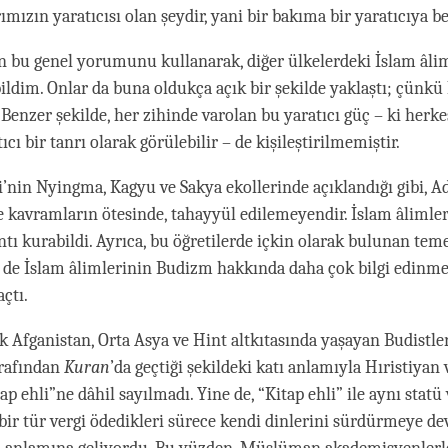
rımızın yaratıcısı olan şeydir, yani bir bakıma bir yaratıcıya b
 bu genel yorumunu kullanarak, diğer ülkelerdeki İslam âlim
ildim. Onlar da buna oldukça açık bir şekilde yaklaştı; çünkü 
 Benzer şekilde, her zihinde varolan bu yaratıcı güç – ki herke
cı bir tanrı olarak görülebilir – de kişileştirilmemiştir.
’nin Nyingma, Kagyu ve Sakya ekollerinde açıklandığı gibi, 
e kavramların ötesinde, tahayyül edilemeyendir. İslam âlimle
tı kurabildi. Ayrıca, bu öğretilerde içkin olarak bulunan teme
ri de İslam âlimlerinin Budizm hakkında daha çok bilgi edinm
çtı.
ak Afganistan, Orta Asya ve Hint altkıtasında yaşayan Budist
arafından
Kuran
’da geçtiği şekildeki katı anlamıyla Hıristiyan
p ehli”ne dâhil sayılmadı. Yine de, “Kitap ehli” ile aynı statü
u bir tür vergi ödedikleri sürece kendi dinlerini sürdürmeye d