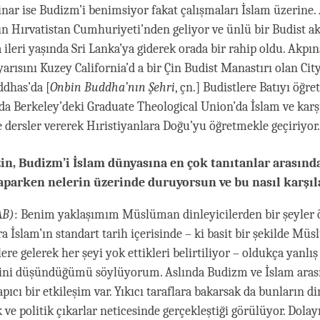
nar ise Budizm’i benimsiyor fakat çalışmaları İslam üzerine. 
ın Hırvatistan Cumhuriyeti’nden geliyor ve ünlü bir Budist 
 ileri yaşında Sri Lanka’ya giderek orada bir rahip oldu. Akpına
arısını Kuzey California’d a bir Çin Budist Manastırı olan Cit
dhas’da [
Onbin Buddha’nın Şehri
, çn.] Budistlere Batıyı öğr
 da Berkeley’deki Graduate Theological Union’da İslam ve karş
e dersler vererek Hıristiyanlara Doğu’yu öğretmekle geçiriyor.
zin, Budizm’i İslam dünyasına en çok tanıtanlar arasınd
parken nelerin üzerinde duruyorsun ve bu nasıl karşıl
AB)
: Benim yaklaşımım Müslüman dinleyicilerden bir şeyler
a İslam’ın standart tarih içerisinde – ki basit bir şekilde Mü
ere gelerek her şeyi yok ettikleri belirtiliyor – oldukça yanlış
iğini düşündüğümü söylüyorum. Aslında Budizm ve İslam aras
ıcı bir etkileşim var. Yıkıcı taraflara bakarsak da bunların d
ve politik çıkarlar neticesinde gerçekleştiği görülüyor. Dolay