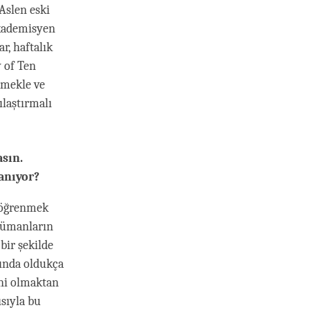
Aslen eski
akademisyen
r, haftalık
y of Ten
etmekle ve
ılaştırmalı
asın.
anıyor?
 öğrenmek
slümanların
 bir şekilde
ında oldukça
ini olmaktan
ısıyla bu