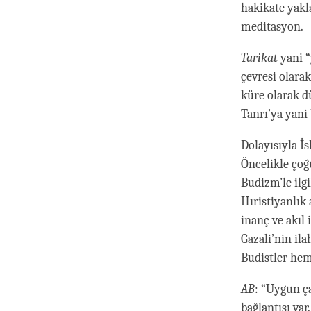
hakikate yakl
meditasyon.
Tarikat
yani “
çevresi olarak
küre olarak d
Tanrı’ya yani
Dolayısıyla İ
Öncelikle çoğ
Budizm’le ilgi
Hıristiyanlık
inanç ve akıl 
Gazali’nin il
Budistler hem
AB
: “Uygun ç
bağlantısı var.