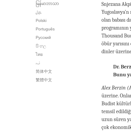
မြန်မာဘာသာ
Snjezana Akpi
پنجابی
Yugoslavya’n 
olan babası da
Polski
programının y
Português
Thousand Bud
Русский
öbür yarısını
සිංහල
dinler üzerin
ไทย
اُردو
Dr. Ber
简体中文
Bunu ya
繁體中文
Alex Berzin
(
üzerine. Onlar
Budist kültürl
temsil edild
uzun süren yap
çok ekonomik 