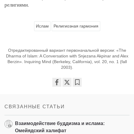
религиями.
Ислам
Религиозная гармония
Отредактированный вариант первоначальной версии: «The
Dharma of Islam: A Conversation with Snjezana Akpinar and Alex
Berzin». Inquiring Mind (Berkeley, California), vol. 20, no. 1 (fall
2003).
Share
Bookmark
on
facebook
СВЯЗАННЫЕ СТАТЬИ
Взаимодействие буддизма и ислама:
Омейядский халифат