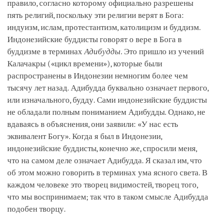
правило, согласно которому официально разрешены
пять религий, поскольку эти религии верят в Бога:
индуизм, ислам, протестантизм, католицизм и буддизм.
Индонезийские буддисты говорят о вере в Бога в
буддизме в терминах
Адибудды
. Это пришло из учений
Калачакры («цикл времени»), которые были
распространены в Индонезии немногим более чем
тысячу лет назад. Адибудда буквально означает первого,
или изначального, будду. Сами индонезийские буддисты
не обладали полным пониманием Адибудды. Однако, не
вдаваясь в объяснения, они заявили: «У нас есть
эквивалент Богу». Когда я был в Индонезии,
индонезийские буддисты, конечно же, спросили меня,
что на самом деле означает Адибудда. Я сказал им, что
об этом можно говорить в терминах ума ясного света. В
каждом человеке это творец видимостей, творец того,
что мы воспринимаем; так что в таком смысле Адибудда
подобен творцу.