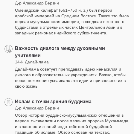
Д-р Александр Берзин
Омейядский халифат (661–750 н. э.) был первой
арабской империей на Среднем Востоке. Также это была
первая мусульманская империя, вошедшая в контакт с
буддистами в отдельных частях Центральной Азии и в
западных регионах индийского субконтинента.
Важность диалога между духовными
учителями
14-й Далай-лама
Далай-лама советует преподавать идею ненасилия и
диалога в образовательных учреждениях. Важно, чтобы
новое поколение усваивало эти идеи и привносило их в
свою жизнь.
Ислам с точки зрения буддизма
Д-р Александр Берзин
Обзор истории буддийско-мусульманских отношений в
первом тысячелетии после явления пророка Мухаммада,
и в частности знаний индо-тибетской буддийской
традиции об исламе. Обзор основан на текстах,