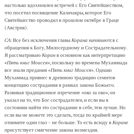
настолько вдохновлен встречей с Его Святейшеством,
что посетил посвящение Калачакры, которое Его
Святейшество проводил в прошлом октябре в Граце
(Австрия).
СА
: Все без исключения главы
Корана
начинаются с
обращения к Богу, Милосердному и Сострадательному.
Я рассматриваю
Коран
в основном как интерпретацию
«Пять книг Моисея
», поскольку во времена Мухаммада
все знали предания
«Пять книг Моисея
». Однако
Мухаммад привнес в древнюю традицию семитов
концепцию сострадания в рамках закона Божьего.
Развивая традиционное изречение «око за око», он
указал на то, что Бог сострадателен, и если вы в
состоянии найти это сострадание в себе, тем лучше. Но
если вы не можете это сделать, тогда по крайней мере
отнимите один глаз – не больше. То есть всюду в
Коране
присутствует смягчение закона возмездия.