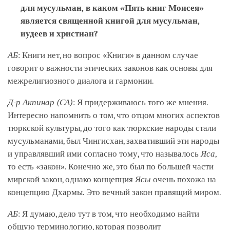
для мусульман, в каком
«
Пять книг Моисея»
является священной книгой для мусульман,
иудеев и христиан?
АБ
: Книги нет, но вопрос «Книги» в данном случае
говорит о важности этических законов как основы для
межрелигиозного диалога и гармонии.
Д-р Акпинар (СА)
: Я придерживаюсь того же мнения.
Интересно напомнить о том, что отцом многих аспектов
тюркской культуры, до того как тюркские народы стали
мусульманами, был Чингисхан, захвативший эти народы
и управлявший ими согласно тому, что называлось
Яса
,
то есть «закон». Конечно же, это был по большей части
мирской закон, однако концепция
Ясы
очень похожа на
концепцию Дхармы. Это вечный закон правящий миром.
АБ
: Я думаю, дело тут в том, что необходимо найти
общую терминологию, которая позволит