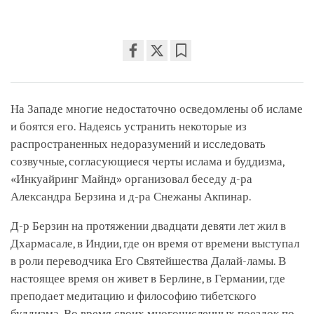
Share
Bookmark
on
facebook
На Западе многие недостаточно осведомлены об исламе
и боятся его. Надеясь устранить некоторые из
распространенных недоразумений и исследовать
созвучные, согласующиеся черты ислама и буддизма,
«Инкуайринг Майнд
» организовал беседу д-ра
Александра Берзина и д-ра Снежаны Акпинар.
Д-р Берзин на протяжении двадцати девяти лет жил в
Дхармасале, в Индии, где он время от времени выступал
в роли переводчика Его Святейшества Далай-ламы. В
настоящее время он живет в Берлине, в Германии, где
преподает медитацию и философию тибетского
буддизма. Во время своих многочисленных поездок по