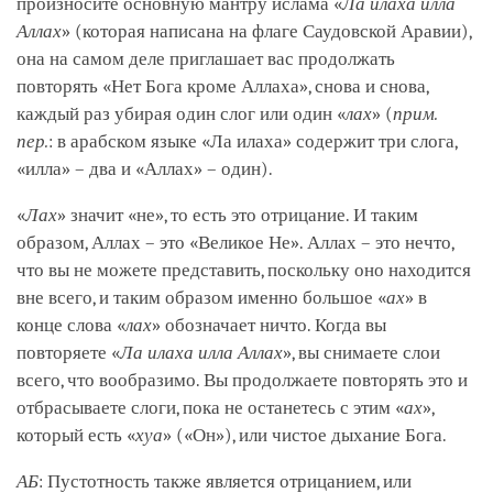
произносите основную мантру ислама «
Ла илаха илла
Аллах
» (которая написана на флаге Саудовской Аравии),
она на самом деле приглашает вас продолжать
повторять «Нет Бога кроме Аллаха», снова и снова,
каждый раз убирая один слог или один «
лах
» (
прим.
пер.
: в арабском языке «Ла илаха» содержит три слога,
«илла» – два и «Аллах» – один).
«
Лах
» значит «не», то есть это отрицание. И таким
образом, Аллах – это «Великое Не». Аллах – это нечто,
что вы не можете представить, поскольку оно находится
вне всего, и таким образом именно большое «
ах
» в
конце слова «
лах
» обозначает ничто. Когда вы
повторяете «
Ла илаха илла Аллах
», вы снимаете слои
всего, что вообразимо. Вы продолжаете повторять это и
отбрасываете слоги, пока не останетесь с этим «
ах
»,
который есть «
хуа
» («Он»), или чистое дыхание Бога.
АБ
: Пустотность также является отрицанием, или