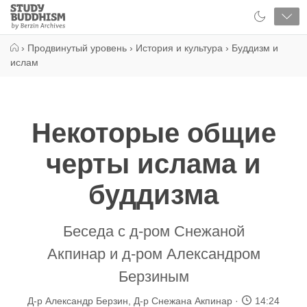
Close
Study
Buddhism
Home
›
Продвинутый уровень
›
История и культура
›
Буддизм и
ислам
Некоторые общие
черты ислама и
буддизма
Беседа с д-ром Снежаной
Акпинар и д-ром Александром
Берзиным
Д-р Александр Берзин
,
Д-р Снежана Акпинар
14:24