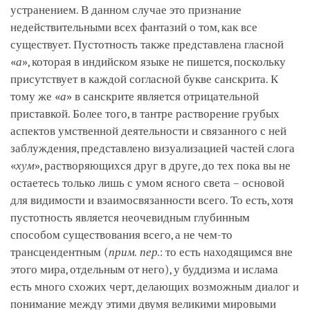
устранением. В данном случае это признание
недействительными всех фантазий о том, как все
существует. Пустотность также представлена гласной
«
а
», которая в индийском языке не пишется, поскольку
присутствует в каждой согласной букве санскрита. К
тому же «
а
» в санскрите является отрицательной
приставкой. Более того, в тантре растворение грубых
аспектов умственной деятельности и связанного с ней
заблуждения, представлено визуализацией частей слога
«
хум
», растворяющихся друг в друге, до тех пока вы не
остаетесь только лишь с умом ясного света – основой
для видимости и взаимосвязанности всего. То есть, хотя
пустотность является неочевидным глубинным
способом существования всего, а не чем-то
трансцендентным (
прим. пер.
: то есть находящимся вне
этого мира, отдельным от него), у буддизма и ислама
есть много схожих черт, делающих возможным диалог и
понимание между этими двумя великими мировыми