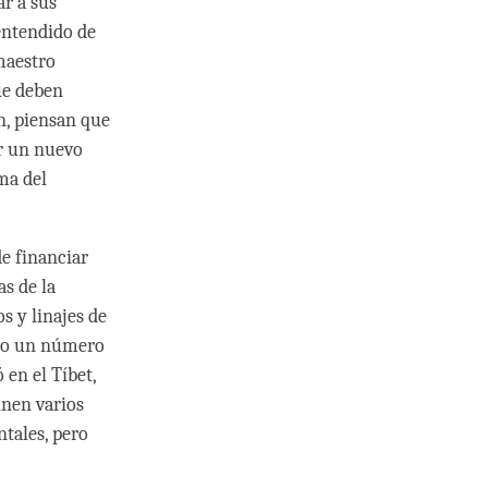
ar a sus
lentendido de
maestro
ue deben
n, piensan que
er un nuevo
ma del
e financiar
as de la
s y linajes de
ólo un número
 en el Tíbet,
inen varios
ntales, pero