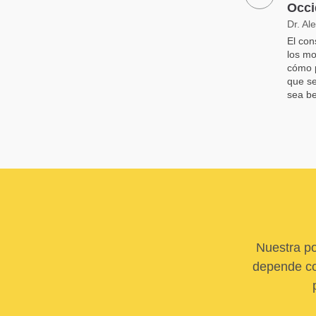
Occi
Dr. Al
El con
los mo
cómo p
que se
sea be
Nuestra po
depende com