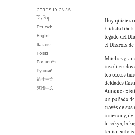
OTROS IDIOMAS
བོད་ཡིག་
Hoy quisiera 
Deutsch
budista tibeta
English
legado del Dh
Italiano
el Dharma de l
Polski
Muchos grande
Português
involucrados e
Русский
los textos tan
简体中文
deidades tánt
繁體中文
Aunque existí
un puñado de 
través de sus
unieron y, de 
la sakya, la 
tenían subdiv