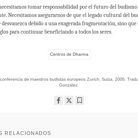
ecesitamos tomar responsabilidad por el futuro del budismo
e. Necesitamos asegurarnos de que el legado cultural del b
e desvanezca debido a una exagerada fragmentación, sino que 
iglos para continuar beneficiando a todos los seres.
Centros de Dharma
 conferencia de maestros budistas europeos Zurich, Suiza, 2005. Trad
González.
Share
Bookmark
on
facebook
S RELACIONADOS