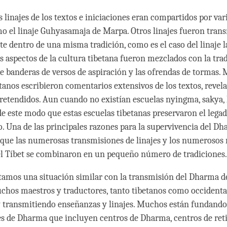
 linajes de los textos e iniciaciones eran compartidos por var
mo el linaje Guhyasamaja de Marpa. Otros linajes fueron tran
e dentro de una misma tradición, como es el caso del linaje 
s aspectos de la cultura tibetana fueron mezclados con la trad
e banderas de versos de aspiración y las ofrendas de tormas.
tanos escribieron comentarios extensivos de los textos, revel
pretendidos. Aun cuando no existían escuelas nyingma, sakya,
de este modo que estas escuelas tibetanas preservaron el legad
. Una de las principales razones para la supervivencia del Dh
 que las numerosas transmisiones de linajes y los numerosos
l Tíbet se combinaron en un pequeño número de tradiciones.
amos una situación similar con la transmisión del Dharma de
chos maestros y traductores, tanto tibetanos como occidental
 transmitiendo enseñanzas y linajes. Muchos están fundando
s de Dharma que incluyen centros de Dharma, centros de reti