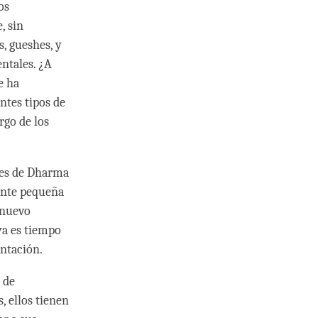
os
, sin
, gueshes, y
ntales. ¿A
e ha
ntes tipos de
rgo de los
ones de Dharma
ente pequeña
 nuevo
ya es tiempo
entación.
 de
, ellos tienen