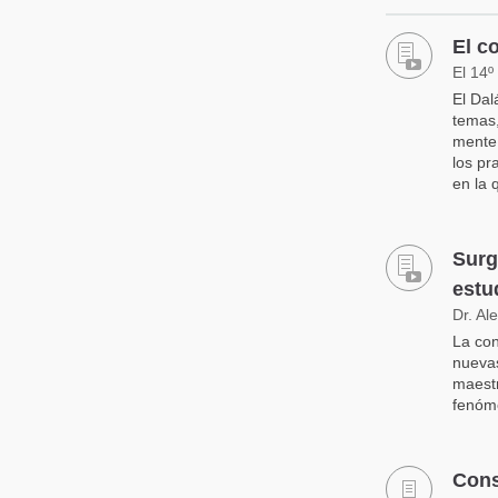
El c
El 14º
El Dal
temas,
mente,
los pr
en la 
Surg
estu
Dr. Al
La con
nuevas
maestr
fenóme
Cons