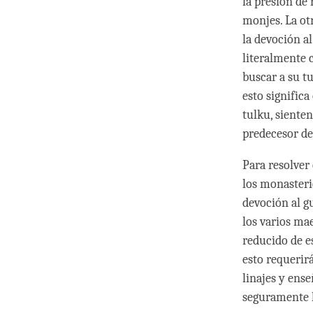
la presión de
monjes. La otr
la devoción a
literalmente
buscar a su t
esto signific
tulku, siente
predecesor del
Para resolver
los monasteri
devoción al g
los varios ma
reducido de es
esto requerir
linajes y ense
seguramente l