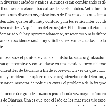
n diversas ciudades y países. Algunos están combinando estil
 tibetanos con elementos culturales occidentales. Actualmente
ten tantas diversas organizaciones de Dharma, de tantos lamas
dentales, que resulta muy confuso para los estudiantes occide
ben asistir? ¿A qué lama deben seguir? El budismo tibetano s
emasiado. Si hay, aproximadamente, trescientos o más difere
no en occidente, será muy difícil conservarlos a todos a lo la
r.
ramos desde el punto de vista de la historia, estas organizaci
drán que reunirse y consolidarse en una cantidad razonablem
ccidentales de budismo a fin de sobrevivir. En vez de que cada
ano y occidental empiece nuevas organizaciones de Dharma, 
pensar en maneras de reducir y evitar el problema de la fragm
al menos dos grandes razones para el cada vez mayor número
s de Dharma. Una es que, por el lado de los maestros tibetanos