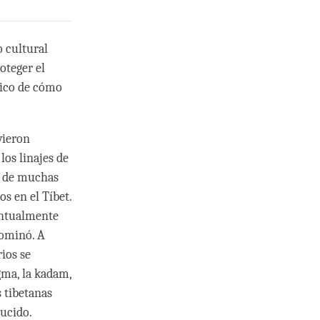
o cultural
oteger el
rico de cómo
vieron
los linajes de
ón de muchas
s en el Tíbet.
entualmente
dominó. A
ios se
ngma, la kadam,
s tibetanas
ucido.