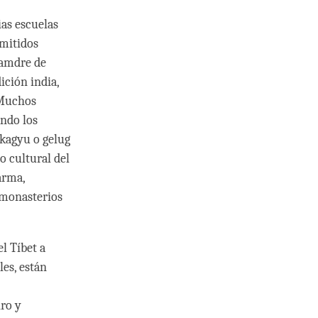
ias escuelas
smitidos
lamdre de
ición india,
 Muchos
ando los
 kagyu o gelug
o cultural del
arma,
 monasterios
l Tíbet a
es, están
ro y