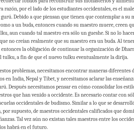
 recolectar fondos para reconstruir sus monasterios y aliment
a razón, por el lado de los estudiantes occidentales, es el ma
l gurú. Debido a que piensan que tienen que contemplar a su 
 como a un buda, entonces cuando su maestro muere, creen q
ulku, aun cuando tal maestro era sólo un gueshe. Si no lo hace
a que no creían realmente que su maestro era un buda. Al ten
n entonces la obligación de continuar la organización de Dhar
 tulku, a fin de que el nuevo tulku eventualmente la dirija.
 estos problemas, necesitamos encontrar maneras diferentes d
os en India, Nepal y Tíbet, y necesitamos aclarar las enseñanz
urú. Después necesitamos pensar en cómo consolidar los estilo
estros que han venido a occidente. Es necesario contar con s
cuelas occidentales de budismo. Similar a lo que se desarrolló
á, por supuesto, de maestros occidentales calificados que dom
ñanzas. Tal vez aún no existan tales maestros entre los occide
os habrá en el futuro.