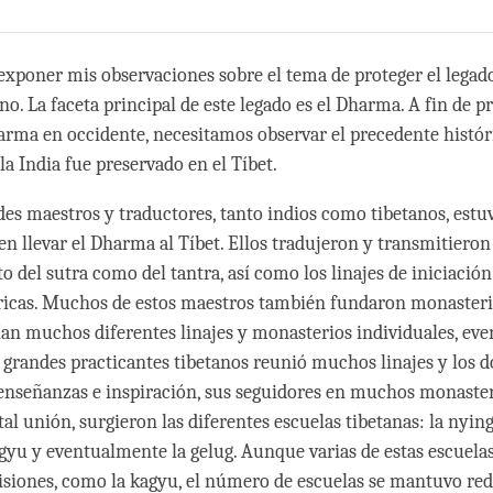
Share
Bookmark
on
facebook
exponer mis observaciones sobre el tema de proteger el legad
no. La faceta principal de este legado es el Dharma. A fin de pr
arma en occidente, necesitamos observar el precedente histó
a India fue preservado en el Tíbet.
s maestros y traductores, tanto indios como tibetanos, estu
n llevar el Dharma al Tíbet. Ellos tradujeron y transmitieron 
to del sutra como del tantra, así como los linajes de iniciaci
ricas. Muchos de estos maestros también fundaron monasterio
an muchos diferentes linajes y monasterios individuales, ev
grandes practicantes tibetanos reunió muchos linajes y los 
 enseñanzas e inspiración, sus seguidores en muchos monaster
tal unión, surgieron las diferentes escuelas tibetanas: la nyi
kagyu y eventualmente la gelug. Aunque varias de estas escuela
isiones, como la kagyu, el número de escuelas se mantuvo red