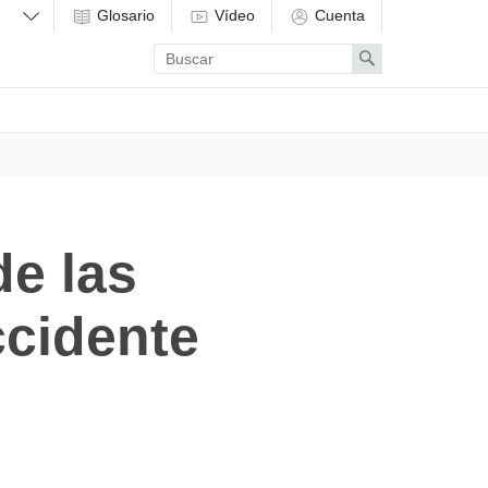
Glosario
Vídeo
Cuenta
Enter
Search
search
term
de las
ccidente