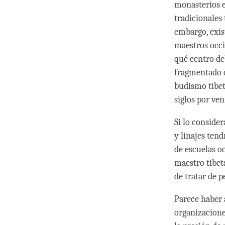
monasterios e
tradicionales
embargo, exis
maestros occi
qué centro de
fragmentado d
budismo tibeta
siglos por veni
Si lo conside
y linajes ten
de escuelas o
maestro tibet
de tratar de 
Parece haber 
organizacione