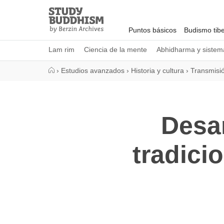
Close
Study
Buddhism
Puntos básicos
Budismo tib
Home
Lam rim
Ciencia de la mente
Abhidharma y sistema
›
Estudios avanzados
›
Historia y cultura
›
Transmisi
Desar
tradici