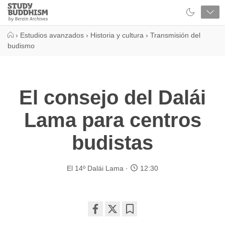
Close
Study
Buddhism
Home
›
Estudios avanzados
›
Historia y cultura
›
Transmisión del
budismo
El consejo del Dalái
Lama para centros
budistas
El 14º Dalái Lama
12:30
Share
Bookmark