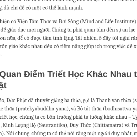
g, dù chỉ để có một cơ thể lành mạnh.
, hiện có Viện Tâm Thức và Đời Sống (Mind and Life Institute)
c để giáo dục mọi người. Chúng ta phải quan tâm đến sự an lạc
n nữa, để có được tâm tĩnh lặng. Tất nhiên, ở đây tôi nghĩ r
tôn giáo khác nhau đều có tiềm năng giúp ích trong việc đề
m.
Quan Điểm Triết Học Khác Nhau 
ật
áo, Đức Phật đã thuyết giảng ba thừa, gọi là Thanh văn thừa (
ác thừa (pratekyabuddha-yana), và Bồ tát thừa (bodhisattva-y
riết học, chúng ta có bốn trường phái tư tưởng khác nhau – T
, Kinh Lượng Bộ (Sautrantika), Duy Thức (Chittamatra) và T
 Nói chung, chúng ta có thể nói rằng một người duy nhất, 