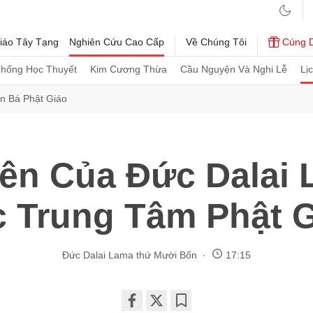
iáo Tây Tạng
Nghiên Cứu Cao Cấp
Về Chúng Tôi
Cúng 
Thống Học Thuyết
Kim Cương Thừa
Cầu Nguyện Và Nghi Lễ
Lị
n Bá Phật Giáo
ên Của Đức Dalai
 Trung Tâm Phật 
Đức Dalai Lama thứ Mười Bốn
17:15