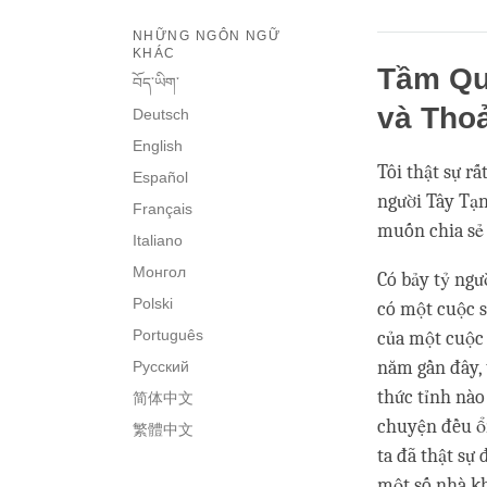
NHỮNG NGÔN NGỮ
KHÁC
Tầm Qu
བོད་ཡིག་
và Thoả
Deutsch
English
Tôi thật sự rấ
Español
người Tây Tạn
Français
muốn chia sẻ 
Italiano
Монгол
Có bảy tỷ ngư
Polski
có một cuộc 
Português
của một cuộc 
năm gần đây, 
Русский
thức tỉnh nào
简体中文
chuyện đều ổn
繁體中文
ta đã thật sự 
một số nhà kh