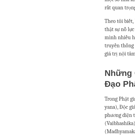
rất quan trọn
Theo tôi biết
thật sự nỗ lự
mình nhiều hơ
truyền thống 
giá trị nội tâ
Những 
Đạo Ph
Trong Phật gi
yana), Độc gi
phương diện t
(Vaibhashika)
(Madhyamaka).