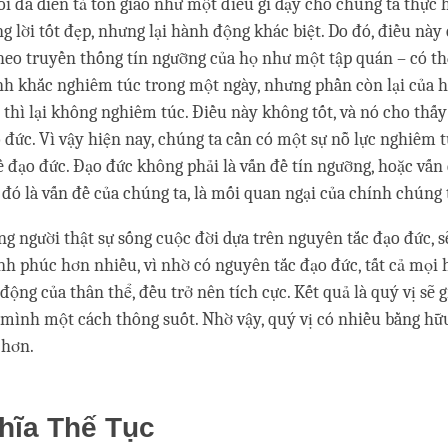
 tôi đã diễn tả tôn giáo như một điều gì dạy cho chúng ta thực
g lời tốt đẹp, nhưng lại hành động khác biệt. Do đó, điều này 
theo truyền thống tín ngưỡng của họ như một tập quán – có th
h khắc nghiêm túc trong một ngày, nhưng phần còn lại của 
 thì lại không nghiêm túc. Điều này không tốt, và nó cho thấy 
 đức. Vì vậy hiện nay, chúng ta cần có một sự nỗ lực nghiêm
về đạo đức. Đạo đức không phải là vấn đề tín ngưỡng, hoặc vấn
 đó là vấn đề của chúng ta, là mối quan ngại của chính chúng 
ững người thật sự sống cuộc đời dựa trên nguyên tắc đạo đức, s
h phúc hơn nhiều, vì nhờ có nguyên tắc đạo đức, tất cả mọi h
động của thân thể, đều trở nên tích cực. Kết quả là quý vị sẽ 
 mình một cách thông suốt. Nhờ vậy, quý vị có nhiều bằng hữ
 hơn.
hĩa Thế Tục