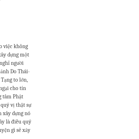
o việc không
 xây dựng một
 nghĩ người
cảnh Do Thái-
Tạng to lớn,
ngại cho tín
g tâm Phật
quý vị thật sự
n xây dựng nó
ây là điều quý
uyện gì sẽ xảy