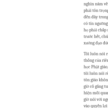
nghìn năm về 
phải tôn trọn
đến đây tron
có tín ngưỡng
họ phải chấp 
trước hết, ch
xướng đạo đức
Tôi luôn nói 
thống của riên
học Phật giáo
tôi luôn nói 
tôn giáo khôn
giờ cố gắng t
hiện mối quan
giờ nói với n
vào quyền lợi