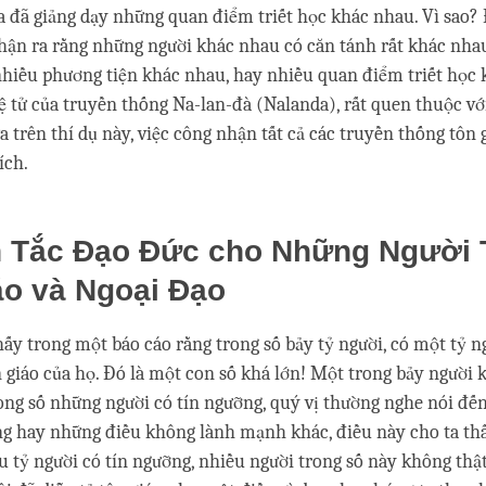
gia đã giảng dạy những quan điểm triết học khác nhau. Vì sao?
hận ra rằng những người khác nhau có căn tánh rất khác nhau
nhiều phương tiện khác nhau, hay nhiều quan điểm triết học 
đệ tử của truyền thống Na-lan-đà (Nalanda), rất quen thuộc v
a trên thí dụ này, việc công nhận tất cả các truyền thống tôn 
ích.
 Tắc Đạo Đức cho Những Người 
áo và Ngoại Đạo
thấy trong một báo cáo rằng trong số bảy tỷ người, có một tỷ 
n giáo của họ. Đó là một con số khá lớn! Một trong bảy người 
ong số những người có tín ngưỡng, quý vị thường nghe nói đến
ng hay những điều không lành mạnh khác, điều này cho ta thấ
áu tỷ người có tín ngưỡng, nhiều người trong số này không th