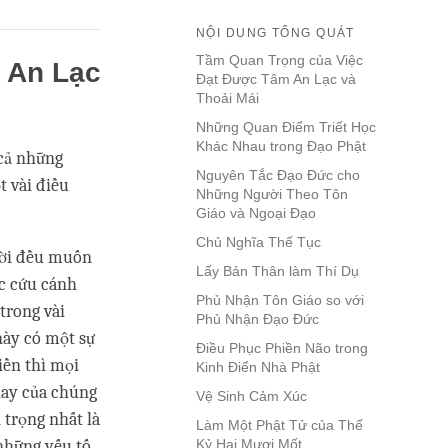
NỘI DUNG TỔNG QUÁT
Tầm Quan Trọng của Việc
 An Lạc
Đạt Được Tâm An Lạc và
Thoải Mái
Những Quan Điểm Triết Học
Khác Nhau trong Đạo Phật
 cả những
Nguyên Tắc Đạo Đức cho
t vài điều
Những Người Theo Tôn
Giáo và Ngoại Đạo
Chủ Nghĩa Thế Tục
gười đều muốn
Lấy Bản Thân làm Thí Dụ
c cứu cánh
Phủ Nhận Tôn Giáo so với
trong vài
Phủ Nhận Đạo Đức
này có một sự
Điều Phục Phiền Não trong
iền thì mọi
Kinh Điển Nhà Phật
 nay của chúng
Vệ Sinh Cảm Xúc
 trọng nhất là
Làm Một Phật Tử của Thế
những yếu tố
Kỷ Hai Mươi Mốt