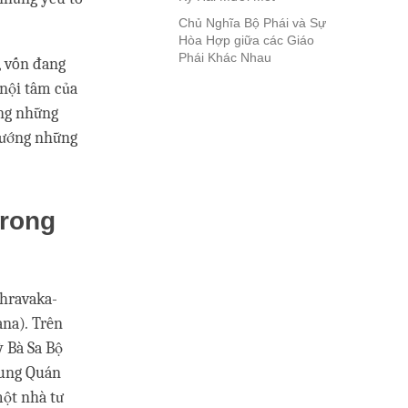
Chủ Nghĩa Bộ Phái và Sự
Hòa Hợp giữa các Giáo
Phái Khác Nhau
, vốn đang
 nội tâm của
ằng những
 xướng những
trong
shravaka-
ana)
.
Trên
ỳ Bà Sa Bộ
rung Quán
một nhà tư