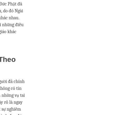
 Đức Phật đã
, do đó Ngài
khác nhau.
ới những điều
giáo khác
Theo
người đã chính
không có tín
 những vụ tai
y rõ là ngay
ật sự nghiêm