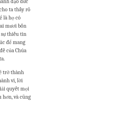
 hành đạo đức
cho ta thấy rõ
ể là họ có
hai mươi bốn
sự thiếu tin
 túc để mang
 đề của Chúa
ta.
ẽ trở thành
ành vi, lời
giải quyết mọi
u hơn, và cũng