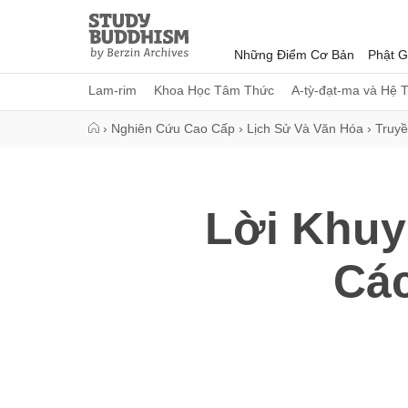
Close
Study
Buddhism
Những Điểm Cơ Bản
Phật G
Home
Lam-rim
Khoa Học Tâm Thức
A-tỳ-đạt-ma và Hệ 
›
Nghiên Cứu Cao Cấp
›
Lịch Sử Và Văn Hóa
›
Truyề
Lời Khuy
Các