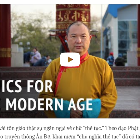
ài tôn giáo thật sự ngần ngại về chữ “thế tục.” Theo đạo Phật,
o truyền thống Ấn Độ, khái niệm “chủ nghĩa thế tục” đã có t