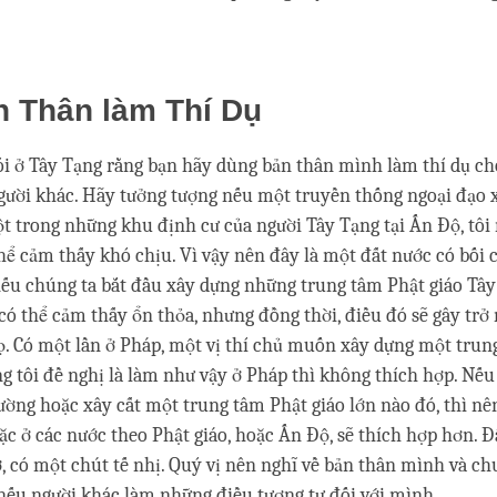
n Thân làm Thí Dụ
i ở Tây Tạng rằng bạn hãy dùng bản thân mình làm thí dụ ch
gười khác. Hãy tưởng tượng nếu một truyền thống ngoại đạo
t trong những khu định cư của người Tây Tạng tại Ấn Độ, tôi
hể cảm thấy khó chịu. Vì vậy nên đây là một đất nước có bối 
nếu chúng ta bắt đầu xây dựng những trung tâm Phật giáo Tây 
có thể cảm thấy ổn thỏa, nhưng đồng thời, điều đó sẽ gây trở 
. Có một lần ở Pháp, một vị thí chủ muốn xây dựng một trun
ng tôi đề nghị là làm như vậy ở Pháp thì không thích hợp. Nếu 
ng hoặc xây cất một trung tâm Phật giáo lớn nào đó, thì nê
ặc ở các nước theo Phật giáo, hoặc Ấn Độ, sẽ thích hợp hơn. Đ
ớ, có một chút tế nhị. Quý vị nên nghĩ về bản thân mình và ch
, nếu người khác làm những điều tương tự đối với mình.