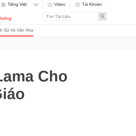
Video
Tài Khoản
Enter
Search
Dường
search
term
ch Sử Và Văn Hóa
 Lama Cho
Giáo