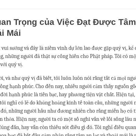
Share
Bookmark
on
facebook
an Trọng của Việc Đạt Được Tâm
i Mái
t vui sướng và đây là niềm vinh dự lớn lao được gặp quý vị, kể
g, những người đã thật sự cống hiến cho Phật pháp. Tôi có mộ
với quý vị.
ời, và như quý vị đã biết, tôi luôn luôn nói rằng tất cả mọi n
sống hạnh phúc. Cho đến nay, nhiều người cảm thấy nguồn gố
đời hạnh phúc là tiền bạc, hay phương tiện vật chất. Hiện tại, 
tôi nghĩ có lẽ do khủng hoảng kinh tế toàn cầu, những người 
 đó, những người hầu như đương nhiên cho rằng miễn họ có t
 thỏa. Hiện nay, người ta có một số nghi vấn về lối sống lâu
đúng đắn, hay vẫn còn thiếu sót điều gì đó. Tôi nghĩ điều quan
oa học đã bắt đầu cảm nhận rằng tâm an lạc và thoải mái là 