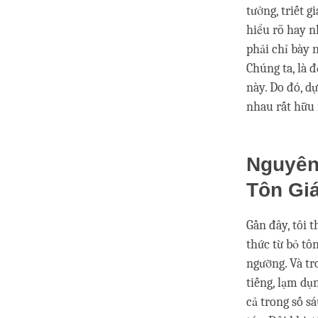
tưởng, triết 
hiểu rõ hay n
phải chỉ bày 
Chúng ta, là 
này. Do đó, dự
nhau rất hữu 
Nguyên
Tôn Gi
Gần đây, tôi 
thức từ bỏ tô
ngưỡng. Và tr
tiếng, lạm dụ
cả trong số s