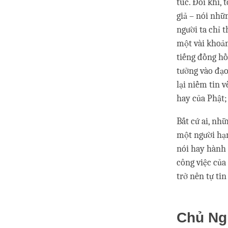
túc. Đôi khi,
giả – nói nhữn
người ta chỉ 
một vài khoản
tiếng đồng hồ
tưởng vào đạo
lại niềm tin 
hay của Phật;
Bất cứ ai, nh
một người hạn
nói hay hành 
công việc của
trở nên tự tin
Chủ Ng