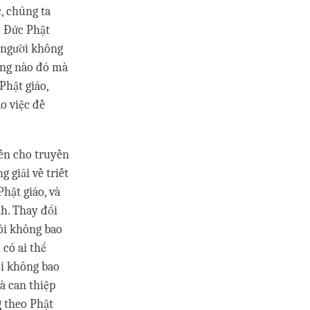
, chúng ta
u Đức Phật
 người không
ỡng nào đó mà
Phật giáo,
o việc đề
yền cho truyền
 giải về triết
hật giáo, và
nh. Thay đổi
tôi không bao
 có ai thể
ôi không bao
à can thiệp
g theo Phật