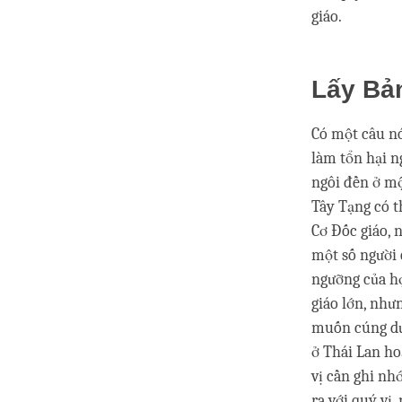
giáo.
Lấy Bả
Có một câu nó
làm tổn hại n
ngôi đền ở mộ
Tây Tạng có t
Cơ Đốc giáo, 
một số người 
ngưỡng của họ
giáo lớn, như
muốn cúng dườ
ở Thái Lan ho
vị cần ghi nh
ra với quý vị