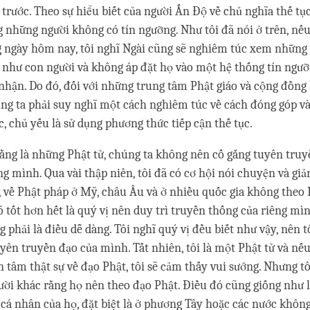
trước. Theo sự hiểu biết của người Ấn Độ về chủ nghĩa thế tục
g những người không có tín ngưỡng. Như tôi đã nói ở trên, nế
g ngày hôm nay, tôi nghĩ Ngài cũng sẽ nghiêm túc xem những
 như con người và không áp đặt họ vào một hệ thống tín ngư
nhận. Do đó, đối với những trung tâm Phật giáo và cộng đồng 
úng ta phải suy nghĩ một cách nghiêm túc về cách đóng góp và
, chủ yếu là sử dụng phương thức tiếp cận thế tục.
rằng là những Phật tử, chúng ta không nên cố gắng tuyên tru
g mình. Qua vài thập niên, tôi đã có cơ hội nói chuyện và giảng
, về Phật pháp ở Mỹ, châu Âu và ở nhiều quốc gia không theo P
rõ tốt hơn hết là quý vị nên duy trì truyền thống của riêng mì
g phải là điều dễ dàng. Tôi nghĩ quý vị đều biết như vậy, nên 
uyên truyền đạo của mình. Tất nhiên, tôi là một Phật tử và nếu
 tâm thật sự về đạo Phật, tôi sẽ cảm thấy vui sướng. Nhưng t
gười khác rằng họ nên theo đạo Phật. Điều đó cũng giống như l
 cá nhân của họ, đặt biệt là ở phương Tây hoặc các nước khôn