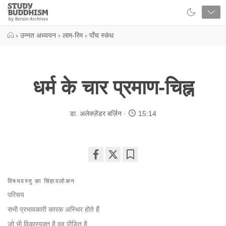
Close
Study
Buddhism
Home
›
उन्नत अध्ययन
›
लाम-रिम
›
पाँच स्कंध
धर्म के चार प्रमाण-चिह्न
डा. अलेक्ज़ेंडर बर्ज़िन
15:14
Share
Bookmark
on
विषयवस्तु का सिंहावलोकन
facebook
परिचय
सभी प्रभावकारी कारक अस्थिर होते हैं
जो भी विकारयुक्त है वह पीड़ित है