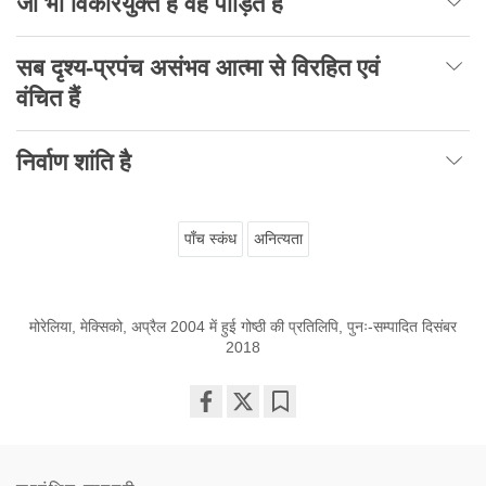
जो भी विकारयुक्त है वह पीड़ित है
सब दृश्य-प्रपंच असंभव आत्मा से विरहित एवं
वंचित हैं
निर्वाण शांति है
पाँच स्कंध
अनित्यता
मोरेलिया, मेक्सिको, अप्रैल 2004 में हुई गोष्ठी की प्रतिलिपि, पुनः-सम्पादित दिसंबर
2018
Share
Bookmark
on
facebook