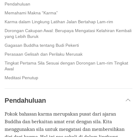
facebook
Pendahuluan
Memahami Makna “Karma”
Karma dalam Lingkung Latihan Jalan Bertahap Lam-rim
Dorongan Cakupan Awal: Berupaya Mengatasi Kelahiran Kembali
yang Lebih Buruk
Gagasan Buddha tentang Budi Pekerti
Perasaan Gelisah dan Perilaku Merusak
Tingkat Pertama Sila Sesuai dengan Dorongan Lam-rim Tingkat
Awal
Meditasi Penutup
Pendahuluan
Pokok bahasan karma merupakan pusat dari ajaran
Buddha dan berkaitan amat erat dengan sila. Kita
menggunakan sila untuk mengatasi dan membersihkan
diri dari karma. Hal ini pas sekali di dalam lingkung