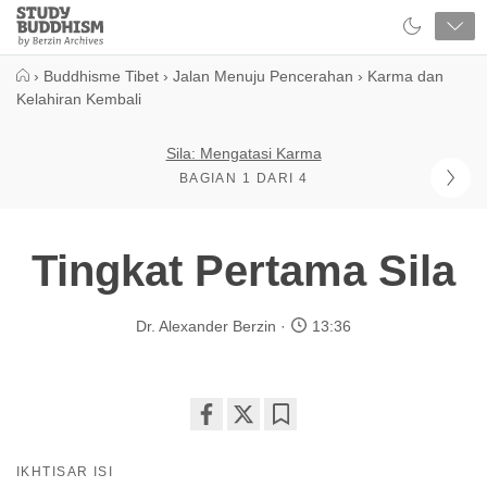
Close
Study
Buddhism
Home
›
Buddhisme Tibet
›
Jalan Menuju Pencerahan
›
Karma dan
Kelahiran Kembali
Sila: Mengatasi Karma
BAGIAN 1 DARI 4
Tingkat Pertama Sila
Dr. Alexander Berzin
13:36
Share
Bookmark
on
IKHTISAR ISI