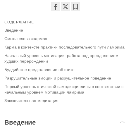
Share
Bookmark
on
СОДЕРЖАНИЕ
facebook
Введение
Смысл слова «карма»
Карма в контексте практики последовательного пути ламрима
Начальный уровень мотивации: работа над преодолением
худших перерождений
Буддийское представление об этике
Разрушительные эмоции и разрушительное поведение
Первый уровень этической самодисциплины в соответствии с
начальным уровнем мотивации ламрима
Заключительная медитация
Введение