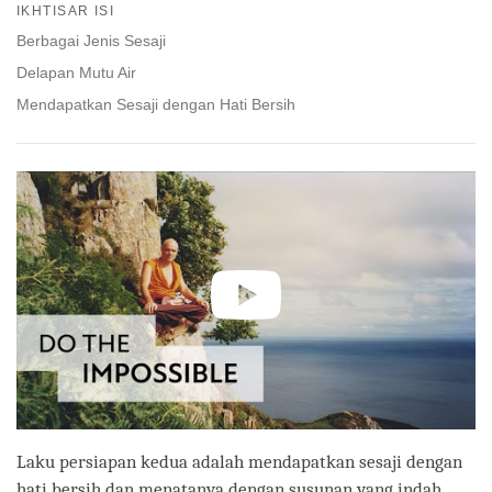
on
IKHTISAR ISI
facebook
Berbagai Jenis Sesaji
Delapan Mutu Air
Mendapatkan Sesaji dengan Hati Bersih
Laku persiapan kedua adalah mendapatkan sesaji dengan
hati bersih dan menatanya dengan susunan yang indah.