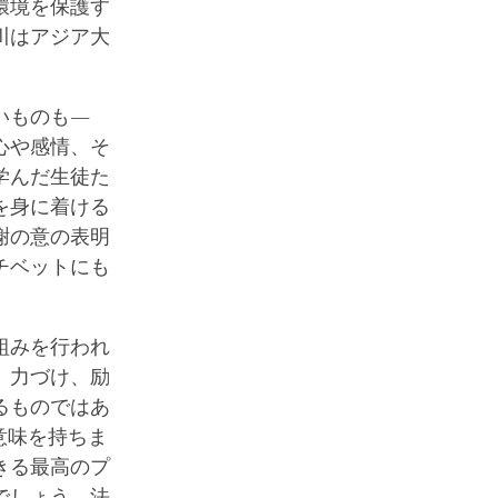
環境を保護す
川はアジア大
いものも―
心や感情、そ
学んだ生徒た
を身に着ける
謝の意の表明
チベットにも
組みを行われ
、力づけ、励
るものではあ
意味を持ちま
きる最高のプ
でしょう。法