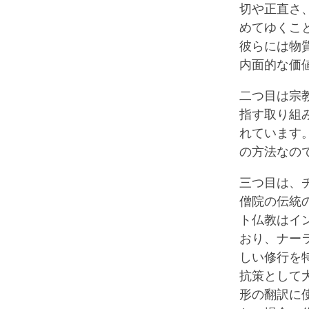
切や正直さ
めてゆくこ
彼らには物
内面的な価
二つ目は宗
指す取り組
れています
の方法なの
三つ目は、
僧院の伝統
ト仏教はイ
おり、ナー
しい修行を
抗策として
形の翻訳に