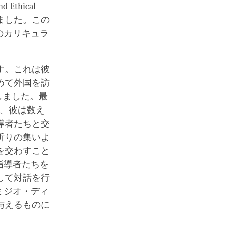
Ethical
しました。この
のカリキュラ
す。これは彼
めて外国を訪
しました。最
降、彼は数え
導者たちと交
祈りの集いよ
を交わすこと
指導者たちを
して対話を行
ミジオ・ディ
与えるものに