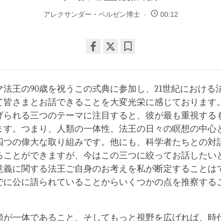
アレクサンダー・ベルゼン博士
00:12
Share
Bookmark
on
facebook
マ法王の90歳を祝うこの式典に参加し、21世紀における
て皆さまとお話できることを大変光栄に感じております
げられる三つのテーマに注目すると、彼が最も重視する
ます。つまり、人類の一体性、法王の日々の瞑想の中心
四つの偉大な取り組みです。他にも、科学者たちとの対
ることができますが、今はこの三つに絞ってお話したい
意義に関する法王ご自身のお考えを私が断定することは
でに公に語られていることからいくつかの点を推察する
類が一体であること、そしてもっと視野を広げれば、時