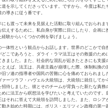
に道を示してくださっています。ですから、今度は私た
彼の導きに従う番です。
年にも渡って未来を見据えた活動に取り組んでおられま
お伝えするために、私自身が実際に目にしたり、企画に
た経験からいくつかの例を挙げましょう。
の一体性という観点からお話します。世界のどこかで自
がどこであろうと、ダライ・ラマ法王はその救援のため
てきました。また、社会的な混乱が起きたときにも支援
たとえば、法王は、共産主義が崩壊した際、体制転換の
や旧ソ連の指導者や国民の苦難に心を痛めておられまし
ヴァーツラフ・ハヴェル大統領は、大統領に就任してか
を招待しました。彼とそのチームが背負った新たな責務
ために法王から瞑想法を学びたいと考えていたのです。
王はそれに答えて大統領を訪問しました。また、ロシア
て動き始めた時期には、ボリス・エリツィン政権の第一