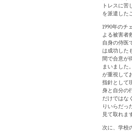
トレスに苦
を派遣した
1990年
よる被害者
自身の侍医
は成功した
間で合意が
まいました
が重視して
指針として
身と自分の
だけではな
りいらだっ
見て取れま
次に、学校