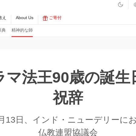
教え
About Us
ご寄付
原典
精神的な師
ラマ法王90歳の誕生
祝辞
年7月13日、インド・ニューデリーに
仏教連盟協議会