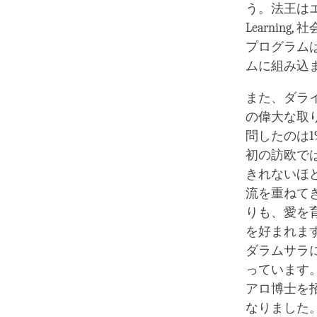
う。法王はエモリ
Learni
プログラム
ムに組み込
また、ダラ
の偉大な取
問したのは
初の訪欧で
きれないほ
流を重ねて
りも、愛を
を好まれま
ダラムサラ
っています
アロ博士を
なりました