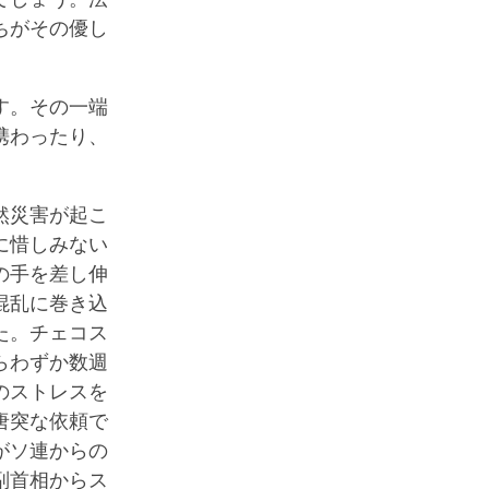
ちがその優し
す。その一端
携わったり、
然災害が起こ
に惜しみない
の手を差し伸
混乱に巻き込
た。チェコス
らわずか数週
のストレスを
唐突な依頼で
がソ連からの
副首相からス