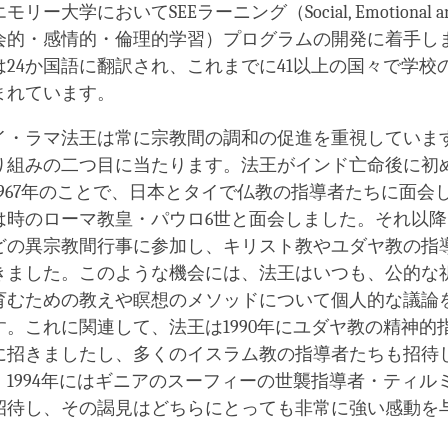
ー大学においてSEEラーニング（Social, Emotional and 
ng, 社会的・感情的・倫理的学習）プログラムの開発に着手
は24か国語に翻訳され、これまでに41以上の国々で学校
まれています。
イ・ラマ法王は常に宗教間の調和の促進を重視していま
り組みの二つ目に当たります。法王がインド亡命後に初
1967年のことで、日本とタイで仏教の指導者たちに面会
は時のローマ教皇・パウロ6世と面会しました。それ以
どの異宗教間行事に参加し、キリスト教やユダヤ教の指
きました。このような機会には、法王はいつも、公的な
育むための教えや瞑想のメソッドについて個人的な議論
す。これに関連して、法王は1990年にユダヤ教の精神的
に招きましたし、多くのイスラム教の指導者たちも招待
。1994年にはギニアのスーフィーの世襲指導者・ティル
招待し、その謁見はどちらにとっても非常に強い感動を
。