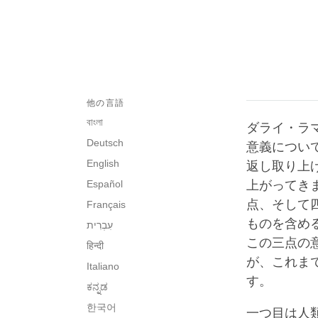
他の言語
বাংলা
ダライ・ラ
Deutsch
意義につい
English
返し取り上
Español
上がってき
点、そして
Français
ものを含め
この三点の
हिन्दी
が、これま
Italiano
す。
ಕನ್ನಡ
한국어
一つ目は人