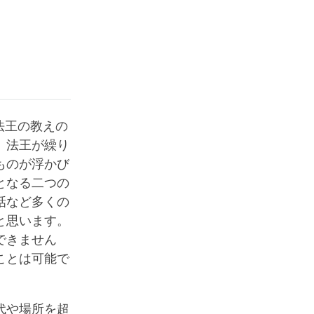
法王の教えの
。法王が繰り
ものが浮かび
となる二つの
話など多くの
と思います。
できません
ことは可能で
代や場所を超