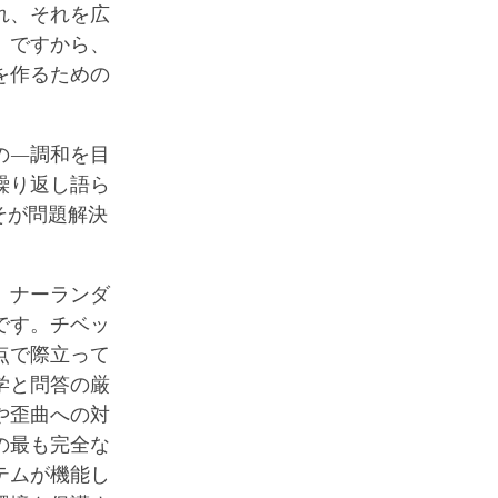
れ、それを広
。ですから、
を作るための
の―調和を目
繰り返し語ら
そが問題解決
、ナーランダ
です。チベッ
点で際立って
学と問答の厳
や歪曲への対
の最も完全な
テムが機能し