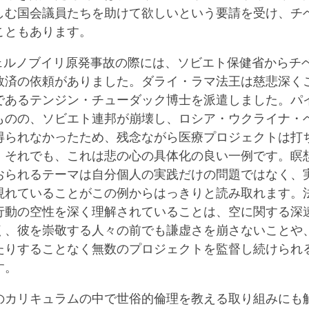
しむ国会議員たちを助けて欲しいという要請を受け、チ
こともあります。
のチェルノブイリ原発事故の際には、ソビエト保健省からチ
救済の依頼がありました。ダライ・ラマ法王は慈悲深く
であるテンジン・チューダック博士を派遣しました。パ
ものの、ソビエト連邦が崩壊し、ロシア・ウクライナ・
得られなかったため、残念ながら医療プロジェクトは打
。それでも、これは悲の心の具体化の良い一例です。瞑
おられるテーマは自分個人の実践だけの問題ではなく、
現れていることがこの例からはっきりと読み取れます。
行動の空性を深く理解されていることは、空に関する深
く、彼を崇敬する人々の前でも謙虚さを崩さないことや
たりすることなく無数のプロジェクトを監督し続けられ
す。
のカリキュラムの中で世俗的倫理を教える取り組みにも