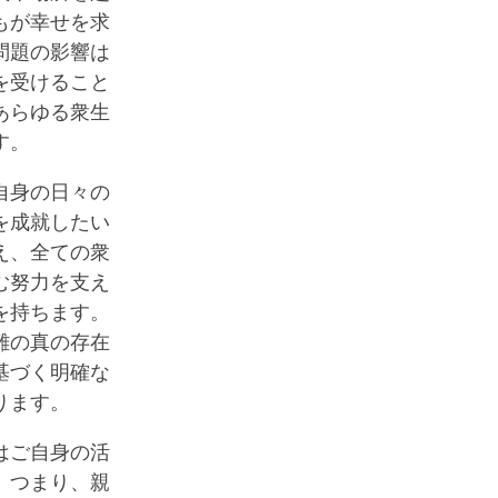
もが幸せを求
問題の影響は
を受けること
あらゆる衆生
す。
自身の日々の
を成就したい
え、全ての衆
む努力を支え
を持ちます。
難の真の存在
基づく明確な
ります。
はご自身の活
、つまり、親