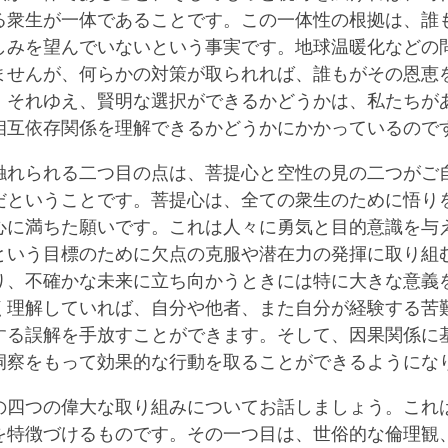
る衆生が一体であることです。この一体性の根拠は、誰
しみを望んでいないという事実です。地球温暖化などの
ませんが、何らかの対策が取られれば、誰もがその恩恵
。それゆえ、賢明な選択ができるかどうかは、私たちが
相互依存関係を理解できるかどうかにかかっているので
触れられる二つ目の点は、菩提心と空性の見の二つがご
だということです。菩提心は、全ての衆生のために悟り
心に満ちた願いです。これは人々に勇気と目的意識を与
という目標のために欠点の克服や潜在力の発揮に取り組
り、不確かな未来に立ち向かうときには特に大きな意義
く理解していれば、自分や他者、また自分が経験する苦
する誤解を手放すことができます。そして、因果関係に
洞察をもって効果的な行動を取ることができるようにな
の四つの偉大な取り組みについてお話しましょう。これ
を特徴づけるものです。その一つ目は、世俗的な倫理観