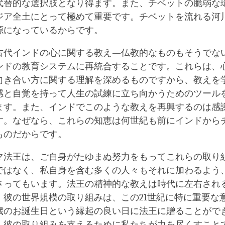
代替的な選択肢となり得ます。また、チベットの脆弱な
ジア全土にとって極めて重要です。チベットを流れる河
源になっているからです。
古代インドの心に関する教え―仏教的なものもそうでな
ンドの教育システムに再統合することです。これらは、
向き合い方に関する理解を深めるものですから、教えを
感と自覚を持って人生の試練に立ち向かうためのツール
ます。また、インドでこのような教えを再興するのは感
す。なぜなら、これらの知恵は何世紀も前にインドから
ものだからです。
マ法王は、ご自身がたゆまぬ努力をもってこれらの取り
ではなく、私自身を含む多くの人々もそれに加わるよう
さってもいます。法王の精神的な教えは時代に左右され
、彼の世界規模の取り組みは、この21世紀に特に重要な
0歳のお誕生日という縁起の良い日に法王に贈ることがで
、彼の取り組みを支えるために私たちが力を尽くすこと