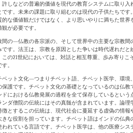
、許しなどの普遍的価値を現代の教育システムに取り入
とです。未来の課題に取り組むのは現代の子供たちです
質的な価値観だけではなく、より思いやりに満ちた世界
値観が必要です。
教間の―仏教の各宗派の、そして世界中の主要な宗教間
みです。法王は、宗教を原因とした争いは時代遅れだと
。この21世紀においては、対話と相互尊重、歩み寄りこ
です。
チベット文化―つまりチベット語、チベット医学、環境
の保護です。チベット文化の基礎となっているのは仏教
ンドにおける仏教発展の過程を全て保存しているという
ランダ僧院の伝統にはその真髄が含まれています。論理
特徴とするこの伝統は、現代社会に蔓延する虚偽の情報
大きな役割を担っています。チベット語はインドの仏典
使われている言語です。チベット医学は、他の医療シス