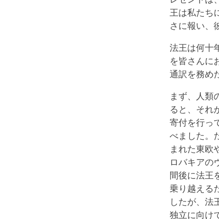
王は私たち
さに報い、
法王は何十
を皆さんに
通訳を務め
まず、人類
ると、それ
寄付を行っ
べました。
まれた東欧
ロバキアの
間後に法王
乗り越える
したが、法
独立に向け