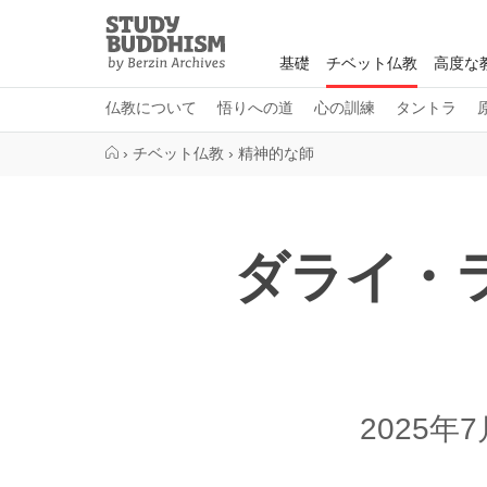
Close
Study
Buddhism
基礎
チベット仏教
高度な
Home
仏教について
悟りへの道
心の訓練
タントラ
›
チベット仏教
›
精神的な師
ダライ・
2025