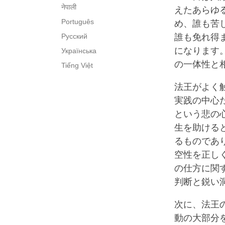
नेपाली
えたあらゆ
Português
め、誰も苦
Русский
誰も免れ得
になります
Українська
の一体性と
Tiếng Việt
法王がよく
実践の中心
という悲の
生を助ける
るものであ
空性を正し
の仕方に関
判断と鋭い
次に、法王
動の大部分