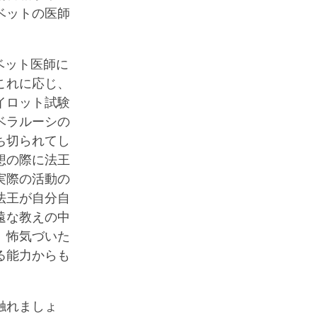
ベットの医師
ベット医師に
これに応じ、
イロット試験
ベラルーシの
ち切られてし
想の際に法王
実際の活動の
法王が自分自
遠な教えの中
、怖気づいた
る能力からも
触れましょ