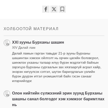
Share
Bookmark
on
facebook
ХОЛБООТОЙ МАТЕРИАЛ
XXI зууны Бурханы шашин
XIV Далай лам
Далай ламын гарган тавьдаг 21-р зууны Бурханы
шашинтан хэмээх ойлголт нь орчин цагийн боловсрол,
шинжлэх ухааны талаар илүү бүрэн мэдлэгтэй байхын
зэрэгцээ Бурханы сургаалын зах хязгааргүй асрал хайр,
энэрэн нигүүлсэх сэтгэл, шүтэн барилдлагын үзлийн
бүрэн дүүрэн итгэл үнэмшилтэй байх гэсэн санааг
илэрхийлдэг.
Олон нийтийн сүлжээний эрин зуунд Бурханы
шашны санал болгодог хэм хэмжээг баримтлах
нь