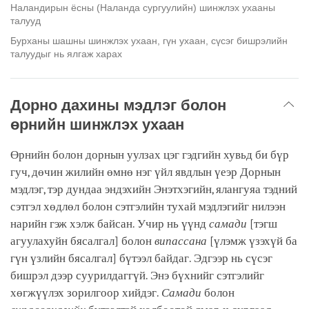
Наландирын ёсны (Наланда сургуулийн) шинжлэх ухааны
талууд
Бурханы шашны шинжлэх ухаан, гүн ухаан, сүсэг бишрэлийн
талуудыг нь ялгаж харах
Дорно дахины мэдлэг болон
өрнийн шинжлэх ухаан
Өрнийн болон дорнын уулзах цэг гэдгийн хувьд би бүр
гуч, дөчин жилийн өмнө нэг үйл явдлын үеэр Дорнын
мэдлэг, тэр дундаа эндэхийн Энэтхэгийн, ялангуяа тэдний
сэтгэл хөдлөл болон сэтгэлийн тухай мэдлэгийг нилээн
нарийн гэж хэлж байсан. Учир нь үүнд
самади
[тэгш
агуулахуйн бясалгал]
болон
випассана
[үлэмж үзэхүй ба
гүн үзлийн бясалгал]
бүтээл байдаг. Эдгээр нь сүсэг
бишрэл дээр суурилдаггүй. Энэ бүхнийг сэтгэлийг
хөгжүүлэх зорилгоор хийдэг.
Самади
болон