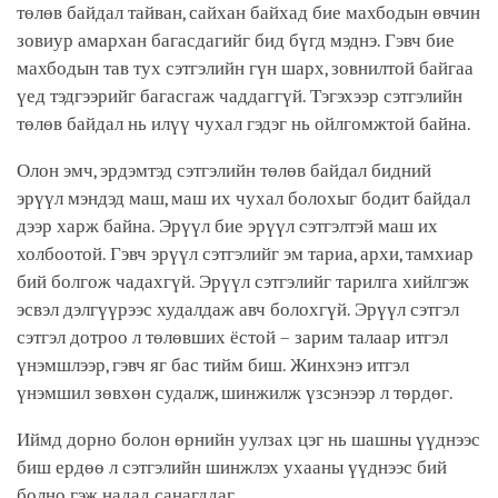
төлөв байдал тайван, сайхан байхад бие махбодын өвчин
зовиур амархан багасдагийг бид бүгд мэднэ. Гэвч бие
махбодын тав тух сэтгэлийн гүн шарх, зовнилтой байгаа
үед тэдгээрийг багасгаж чаддаггүй. Тэгэхээр сэтгэлийн
төлөв байдал нь илүү чухал гэдэг нь ойлгомжтой байна.
Олон эмч, эрдэмтэд сэтгэлийн төлөв байдал бидний
эрүүл мэндэд маш, маш их чухал болохыг бодит байдал
дээр харж байна. Эрүүл бие эрүүл сэтгэлтэй маш их
холбоотой. Гэвч эрүүл сэтгэлийг эм тариа, архи, тамхиар
бий болгож чадахгүй. Эрүүл сэтгэлийг тарилга хийлгэж
эсвэл дэлгүүрээс худалдаж авч болохгүй. Эрүүл сэтгэл
сэтгэл дотроо л төлөвших ёстой – зарим талаар итгэл
үнэмшлээр, гэвч яг бас тийм биш. Жинхэнэ итгэл
үнэмшил зөвхөн судалж, шинжилж үзсэнээр л төрдөг.
Иймд дорно болон өрнийн уулзах цэг нь шашны үүднээс
биш ердөө л сэтгэлийн шинжлэх ухааны үүднээс бий
болно гэж надад санагддаг.