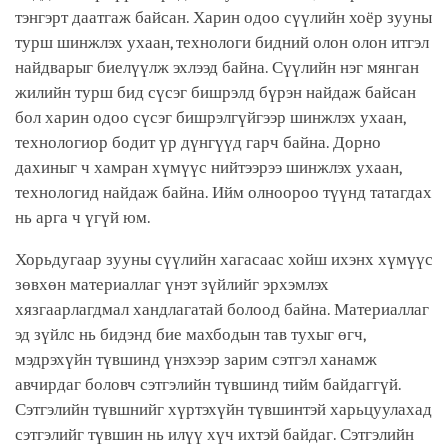
тэнгэрт даатгаж байсан. Харин одоо сүүлийн хоёр зууны
турш шинжлэх ухаан, технологи бидний олон олон итгэл
найдварыг биелүүлж эхлээд байна. Сүүлийн нэг мянган
жилийн турш бид сүсэг бишрэлд бүрэн найдаж байсан
бол харин одоо сүсэг бишрэлгүйгээр шинжлэх ухаан,
технологиор бодит үр дүнгүүд гарч байна. Дорно
дахиныг ч хамран хүмүүс нийтээрээ шинжлэх ухаан,
технологид найдаж байна. Ийм олноороо түүнд татагдах
нь арга ч үгүй юм.
Хорьдугаар зууны сүүлийн хагасаас хойш ихэнх хүмүүс
зөвхөн материаллаг үнэт зүйлийг эрхэмлэх
хязгаарлагдмал хандлагатай болоод байна. Материаллаг
эд зүйлс нь бидэнд бие махбодын тав тухыг өгч,
мэдрэхүйн түвшинд үнэхээр зарим сэтгэл ханамж
авчирдаг боловч сэтгэлийн түвшинд тийм байдаггүй.
Сэтгэлийн түвшнийг хүртэхүйн түвшинтэй харьцуулахад
сэтгэлийг түвшин нь илүү хүч ихтэй байдаг. Сэтгэлийн