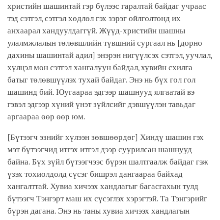
христийн шашинтай гэр бүлээс гаралтай байдаг учраас
тэд сэтгэл, сэтгэл хөдлөл гэх зэрэг ойлголтонд их
анхаарал хандуулдаггүй. Жүүд-христийн шашны
улалмжлалын төлөвшлийн түвшний сургаал нь
[дорно
дахины шашинтай адил]
энэрэн нигүүлсэх сэтгэл, уучлал,
хүлцэл мөн сэтгэл хангалуун байдал, хувийн схилга
батыг төлөвшүүлэх тухай байдаг. Энэ нь бүх гол гол
шашинд бий. Юугаараа эдгээр шашнууд ялгаатай вэ
гэвэл эдгээр хүний үнэт зүйлсийг дэвшүүлэн тавьдаг
аргаараа өөр өөр юм.
[Бүтээгч эзнийг хүлээн зөвшөөрдөг]
Хиндү шашин гэх
мэт бүтээгчид итгэх итгэл дээр суурилсан шашнууд
байна. Бүх зүйл бүтээгчээс бүрэн шалтгаалж байдаг гэж
үзэх тохиолдолд сүсэг бишрэл дангаараа байхад
хангалттай. Хувиа хичээх хандлагыг багасгахын тулд
бүтээгч Тэнгэрт маш их сүсэглэх хэрэгтэй. Та Тэнгэрийг
бүрэн дагана. Энэ нь таны хувиа хичээх хандлагын