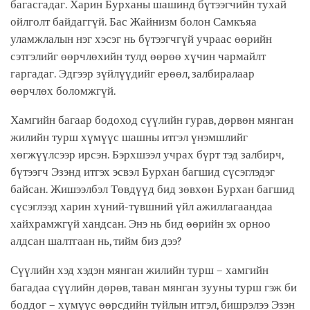
багасгадаг. Харин Бурханы шашинд бүтээгчийн тухай
ойлголт байдаггүй. Бас Жайнизм болон Самкъяа
уламжлалын нэг хэсэг нь бүтээгчгүй учраас өөрийн
сэтгэлийг өөрчлөхийн тулд өөрөө хүчин чармайлт
гаргадаг. Эдгээр зүйлүүдийг ерөөл, залбиралаар
өөрчлөх боломжгүй.
Хамгийн багаар бодоход сүүлийн гурав, дөрвөн мянган
жилийн турш хүмүүс шашны итгэл үнэмшлийг
хөгжүүлсээр ирсэн. Бэрхшээл учрах бүрт тэд залбирч,
бүтээгч Эзэнд итгэх эсвэл Бурхан багшид сүсэглэдэг
байсан. Жишээлбэл Төвдүүд бид зөвхөн Бурхан багшид
сүсэглээд харин хүний-түвшний үйл ажиллагаандаа
хайхрамжгүй хандсан. Энэ нь бид өөрийн эх орноо
алдсан шалтгаан нь, тийм биз дээ?
Сүүлийн хэд хэдэн мянган жилийн турш – хамгийн
багадаа сүүлийн дөрөв, таван мянган зууны турш гэж би
боддог – хүмүүс өөрсдийн туйлын итгэл, бишрэлээ Эзэн