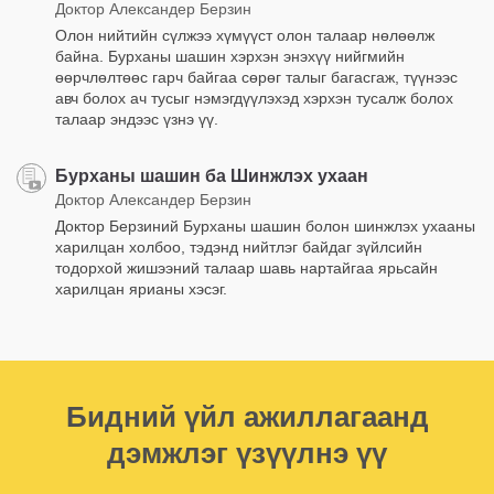
Доктор Александер Берзин
Олон нийтийн сүлжээ хүмүүст олон талаар нөлөөлж
байна. Бурханы шашин хэрхэн энэхүү нийгмийн
өөрчлөлтөөс гарч байгаа сөрөг талыг багасгаж, түүнээс
авч болох ач тусыг нэмэгдүүлэхэд хэрхэн тусалж болох
талаар эндээс үзнэ үү.
Бурханы шашин ба Шинжлэх ухаан
Доктор Александер Берзин
Доктор Берзиний Бурханы шашин болон шинжлэх ухааны
харилцан холбоо, тэдэнд нийтлэг байдаг зүйлсийн
тодорхой жишээний талаар шавь нартайгаа ярьсайн
харилцан ярианы хэсэг.
Бидний үйл ажиллагаанд
дэмжлэг үзүүлнэ үү