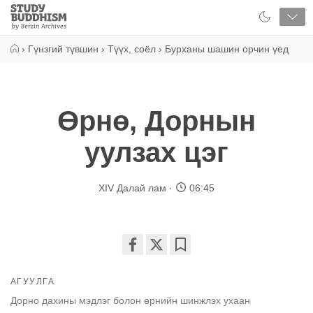
Close
Study
Buddhism
Home
›
Гүнзгий түвшин
›
Түүх, соёл
›
Бурханы шашин орчин үед
Өрнө, Дорнын
уулзах цэг
XIV Далай лам
06:45
Share
Bookmark
on
АГУУЛГА
facebook
Дорно дахины мэдлэг болон өрнийн шинжлэх ухаан