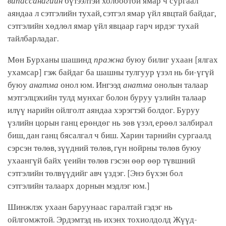
випассанагийн
бүтээлтэй холбоотой ямар ч сургаал
аяндаа л сэтгэлийн тухай, сэтгэл ямар үйл явцтай байдаг,
сэтгэлийн хөдлөл ямар үйл явцаар гарч ирдэг тухай
тайлбарладаг.
Мөн Бурханы шашинд
пражна
буюу билиг ухаан
[ялгах
ухамсар]
гэж байдаг ба шашны тулгуур үзэл нь би-үгүй
буюу
анатма
онол юм. Ингээд
анатма
онолын талаар
мэтгэлцэхийн тулд мунхаг болон буруу үзлийн талаар
илүү нарийн ойлголт аяндаа хэрэгтэй болдог. Буруу
үзлийн цорын ганц ерөндөг нь зөв үзэл, ерөөл залбирал
биш, дан ганц бясалгал ч биш. Харин тарнийн сургаалд
сэрсэн төлөв, зүүдний төлөв, гүн нойрны төлөв буюу
ухаангүй байх үеийн төлөв гэсэн өөр өөр түвшний
сэтгэлийн төлвүүдийг авч үздэг.
[Энэ бүхэн бол
сэтгэлийн талаарх дорнын мэдлэг юм.]
Шинжлэх ухаан баруунаас гаралтай гэдэг нь
ойлгомжтой. Эрдэмтэд нь ихэнх тохиолдолд Жүүд-