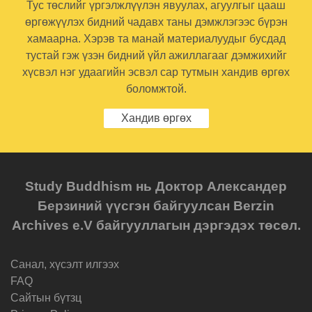
Тус төслийг үргэлжлүүлэн явуулах, агуулгыг цааш
өргөжүүлэх бидний чадавх таны дэмжлэгээс бүрэн
хамаарна. Хэрэв та манай материалуудыг бусдад
тустай гэж үзэн бидний үйл ажиллагааг дэмжихийг
хүсвэл нэг удаагийн эсвэл сар тутмын хандив өргөх
боломжтой.
Хандив өргөх
Study Buddhism нь Доктор Александер
Берзиний үүсгэн байгуулсан Berzin
Archives e.V байгууллагын дэргэдэх төсөл.
Санал, хүсэлт илгээх
FAQ
Cайтын бүтзц