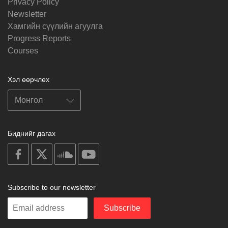
Privacy Policy
Newsletter
Хамгийн сүүлийн агуулга
Progress Reports
Courses
Хэл өөрчлөх
Биднийг дагах
on
on
on
on
facebook
X
soundcloud
youtube
Subscribe to our newsletter
Enter
Subscribe
your
email