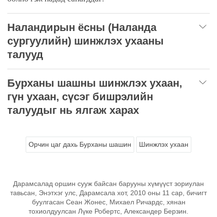
Наландирын ёсны (Наланда
сургуулийн) шинжлэх ухааны
талууд
Бурханы шашны шинжлэх ухаан,
гүн ухаан, сүсэг бишрэлийн
талуудыг нь ялгаж харах
Орчин цаг дахь Бурханы шашин
Шинжлэх ухаан
Дарамсалад оршин сууж байсан барууны хүмүүст зориулан
тавьсан, Энэтхэг улс, Дарамсала хот, 2010 оны 11 сар, бичигт
буулгасан Сеан Жонес, Михаел Ричардс, хянан
тохиолдуулсан Лүке Робертс, Александер Берзин.