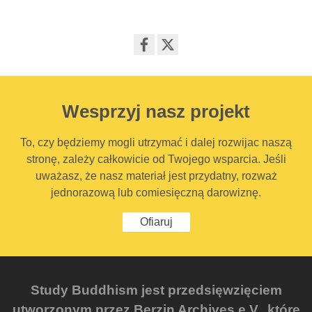
Share
on
facebook
Wesprzyj nasz projekt
To, czy będziemy mogli utrzymać i dalej rozwijac naszą
stronę, zależy całkowicie od Twojego wsparcia. Jeśli
uważasz, że nasz materiał jest przydatny, rozważ
jednorazową lub comiesięczną darowiznę.
Ofiaruj
Study Buddhism jest przedsięwzięciem
utworzonym przez Berzin Archives e.V., które