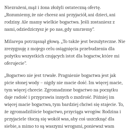
Niezrażeni, mąż i żona złożyli ostateczną ofertę.
„Rozumiemy, że nie chcesz ani przyjaciół, ani dzieci, ani
rodziny. Ale mamy wielkie bogactwa. Jeśli zostaniesz z
nami, odziedziczysz je po nas, gdy umrzemy”.
Milarepa potrząsnął głową. „To także jest bezużyteczne. Nie
zrezygnuję z mojego celu osiągnięcia przebudzenia dla
pożytku wszystkich czujących istot dla bogactw, które mi
oferujecie”.
„Bogactwo nie jest trwałe. Pragnienie bogactwa jest jak
picie słonej wody – nigdy nie macie dość. Im więcej macie,
tym więcej chcecie. Zgromadzone bogactwo na początku
daje radość i przyprawia innych o zazdrość. Później im
więcej macie bogactwa, tym bardziej chciwi się stajecie. To,
że zgromadziliście bogactwo, przyciąga wrogów. Rodzina i
przyjaciele tłoczą się wokół was, aby coś uszczknąć dla
siebie, a mimo to są waszymi wrogami, ponieważ wam