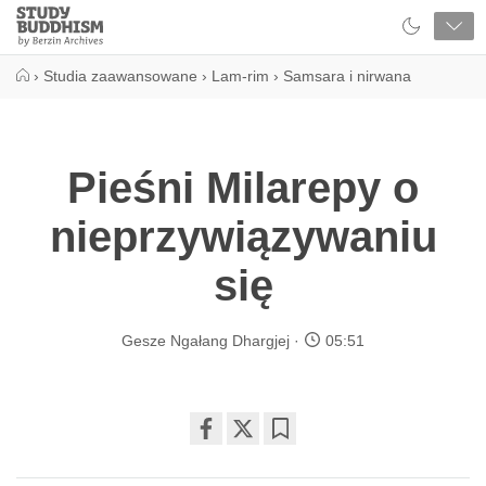
Close
Study
Buddhism
Home
›
Studia zaawansowane
›
Lam-rim
›
Samsara i nirwana
Pieśni Milarepy o
nieprzywiązywaniu
się
Gesze Ngałang Dhargjej
05:51
Share
Bookmark
on