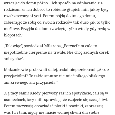
wracając do domu późno... Ich sposób na odpłacanie się
rodzicom za ich dobroć to robienie głupich min, jakby były
rozzłoszczonymi yeti. Potem pójdą do innego domu,
zabierając ze sobą od swoich rodziców tak dużo, jak to tylko
możliwe. Przyjdą do domu z wizytą tylko wtedy, gdy będą w
kłopotach”.
„Tak więc”, powiedział Milarepa, „Porzuciłem całe to
niepotrzebne cierpienie na trwałe. Nie chcę żadnych córek
ani synów”.
Małżonkowie próbowali dalej, nadal nieprzekonani. „A co z
przyjaciółmi? To takie smutne nie mieć nikogo bliskiego –
ani krewnego ani przyjaciela!”
„Są tacy sami! Kiedy pierwszy raz ich spotykacie, cali są w
uśmiechach, tacy mili, sprawiają, że czujecie się szczęśliwi.
Potem zaczynają opowiadać plotki i nowinki, zapraszają
was tu i tam, nigdy nie macie wolnej chwili dla siebie.