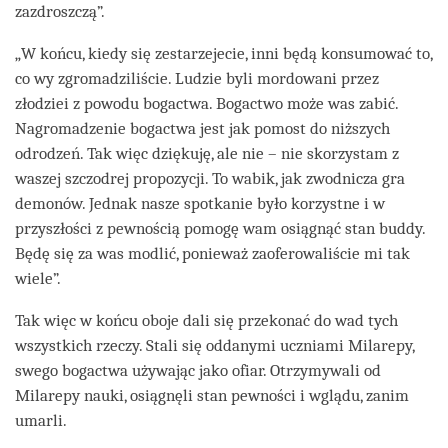
zazdroszczą”.
„W końcu, kiedy się zestarzejecie, inni będą konsumować to,
co wy zgromadziliście. Ludzie byli mordowani przez
złodziei z powodu bogactwa. Bogactwo może was zabić.
Nagromadzenie bogactwa jest jak pomost do niższych
odrodzeń. Tak więc dziękuję, ale nie – nie skorzystam z
waszej szczodrej propozycji. To wabik, jak zwodnicza gra
demonów. Jednak nasze spotkanie było korzystne i w
przyszłości z pewnością pomogę wam osiągnąć stan buddy.
Będę się za was modlić, ponieważ zaoferowaliście mi tak
wiele”.
Tak więc w końcu oboje dali się przekonać do wad tych
wszystkich rzeczy. Stali się oddanymi uczniami Milarepy,
swego bogactwa używając jako ofiar. Otrzymywali od
Milarepy nauki, osiągnęli stan pewności i wglądu, zanim
umarli.