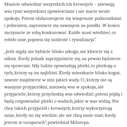
Musicie odwiedzać wszystkich ich krewnych – zalewają
was tymi wszystkimi opowieściami i nie macie wcale
spokoju. Potem obdarowujecie się wzajemnie podarunkami
i jedzeniem, zapraszacie się nawzajem na posiłki. W końcu
zaczynacie ze sobą konkurować. Każde musi wiedzieć, co
robiło inne, pojawia się zazdrość i rywalizacja”.
„Jeśli nigdy nie byliście blisko nikogo, nie kłócicie się z
nikim. Kiedy jednak zaprzyjaźnicie się, na pewno będziecie
się sprzeczać. Gdy ludzie opowiadają plotki, to plotkują o
tych, którzy są im najbliżsi. Kiedy mieszkacie blisko kogoś,
zawsze znajdziecie w nim jakieś wady. Ci, którzy nie są
waszymi przyjaciółmi, zostawią was w spokoju, ale
przyjaciele, którzy przychodzą was odwiedzić, potem pójdą i
będą rozpowiadać plotki o wadach, jakie w was widzą. Nie
chcę takich przyjaciół i krewnych, którzy wykorzystują
mnie, kiedy mi się wiedzie, ale nie chcą mnie znać, kiedy
jestem w tarapatach”, powiedział Milarepa.