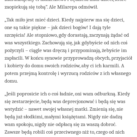
zaopiekują się tobą”. Ale Milarepa odmówił.
„Tak miło jest mieć dzieci. Kiedy najpierw ma się dzieci,
one są takie piękne – jak dzieci bogów! I dają tyle
szczęścia! Ale stopniowo, gdy dorastają, zaczynają żądać od
was wszystkiego. Zachowują się, jak gdybyście od nich coś
pożyczyli – ciągle was dręczą i przypominają, żebyście im
zapłacili. W końcu synowie przyprowadzą obcych, przyjaciół
i kobiety do domu swoich rodziców, aby ci ich karmili. A
potem przejmą kontrolę i wyrzucą rodziców z ich własnego
domu.
„Jeśli poprosicie ich o coś ładnie, oni wam odburkną. Kiedy
się zestarzejecie, będą was deprecjonować i będą się was
wstydzić – nawet swojej własnej matki. Zmienią się, nie
będą już słodkimi, małymi książętami. Nigdy nie dadzą
wam spokoju, nigdy nie odpłacą się za waszą dobroć.
Zawsze będą robili coś przeciwnego niż to, czego od nich