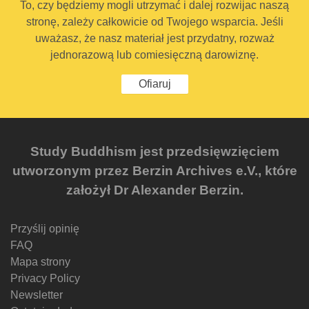
To, czy będziemy mogli utrzymać i dalej rozwijac naszą
stronę, zależy całkowicie od Twojego wsparcia. Jeśli
uważasz, że nasz materiał jest przydatny, rozważ
jednorazową lub comiesięczną darowiznę.
Ofiaruj
Study Buddhism jest przedsięwzięciem
utworzonym przez Berzin Archives e.V., które
założył Dr Alexander Berzin.
Przyślij opinię
FAQ
Mapa strony
Privacy Policy
Newsletter