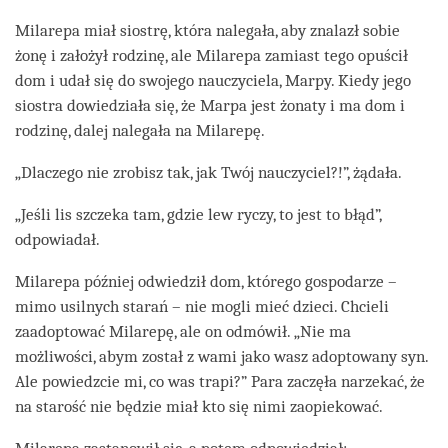
facebook
Milarepa miał siostrę, która nalegała, aby znalazł sobie
żonę i założył rodzinę, ale Milarepa zamiast tego opuścił
dom i udał się do swojego nauczyciela, Marpy. Kiedy jego
siostra dowiedziała się, że Marpa jest żonaty i ma dom i
rodzinę, dalej nalegała na Milarepę.
„Dlaczego nie zrobisz tak, jak Twój nauczyciel?!”, żądała.
„Jeśli lis szczeka tam, gdzie lew ryczy, to jest to błąd”,
odpowiadał.
Milarepa później odwiedził dom, którego gospodarze –
mimo usilnych starań – nie mogli mieć dzieci. Chcieli
zaadoptować Milarepę, ale on odmówił. „Nie ma
możliwości, abym został z wami jako wasz adoptowany syn.
Ale powiedzcie mi, co was trapi?” Para zaczęła narzekać, że
na starość nie będzie miał kto się nimi zaopiekować.