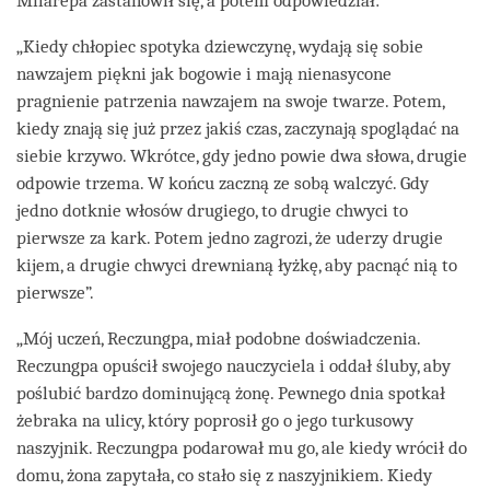
Milarepa zastanowił się, a potem odpowiedział:
„Kiedy chłopiec spotyka dziewczynę, wydają się sobie
nawzajem piękni jak bogowie i mają nienasycone
pragnienie patrzenia nawzajem na swoje twarze. Potem,
kiedy znają się już przez jakiś czas, zaczynają spoglądać na
siebie krzywo. Wkrótce, gdy jedno powie dwa słowa, drugie
odpowie trzema. W końcu zaczną ze sobą walczyć. Gdy
jedno dotknie włosów drugiego, to drugie chwyci to
pierwsze za kark. Potem jedno zagrozi, że uderzy drugie
kijem, a drugie chwyci drewnianą łyżkę, aby pacnąć nią to
pierwsze”.
„Mój uczeń, Reczungpa, miał podobne doświadczenia.
Reczungpa opuścił swojego nauczyciela i oddał śluby, aby
poślubić bardzo dominującą żonę. Pewnego dnia spotkał
żebraka na ulicy, który poprosił go o jego turkusowy
naszyjnik. Reczungpa podarował mu go, ale kiedy wrócił do
domu, żona zapytała, co stało się z naszyjnikiem. Kiedy