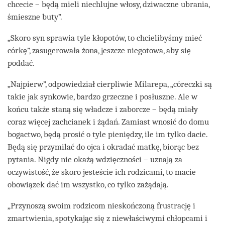
chcecie – będą mieli niechlujne włosy, dziwaczne ubrania,
śmieszne buty”.
„Skoro syn sprawia tyle kłopotów, to chcielibyśmy mieć
córkę”, zasugerowała żona, jeszcze niegotowa, aby się
poddać.
„Najpierw”, odpowiedział cierpliwie Milarepa, „córeczki są
takie jak synkowie, bardzo grzeczne i posłuszne. Ale w
końcu także staną się władcze i zaborcze – będą miały
coraz więcej zachcianek i żądań. Zamiast wnosić do domu
bogactwo, będą prosić o tyle pieniędzy, ile im tylko dacie.
Będą się przymilać do ojca i okradać matkę, biorąc bez
pytania. Nigdy nie okażą wdzięczności – uznają za
oczywistość, że skoro jesteście ich rodzicami, to macie
obowiązek dać im wszystko, co tylko zażądają.
„Przynoszą swoim rodzicom nieskończoną frustrację i
zmartwienia, spotykając się z niewłaściwymi chłopcami i