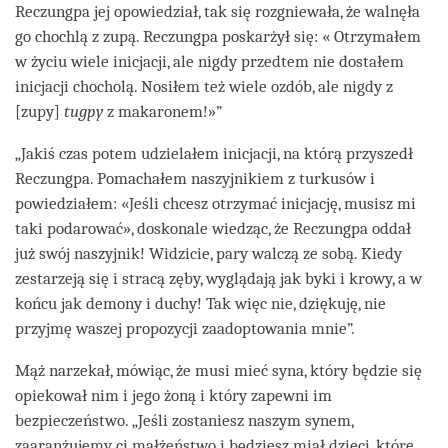
Reczungpa jej opowiedział, tak się rozgniewała, że walnęła
go chochlą z zupą. Reczungpa poskarżył się: « Otrzymałem
w życiu wiele inicjacji, ale nigdy przedtem nie dostałem
inicjacji chocholą. Nosiłem też wiele ozdób, ale nigdy z
[zupy]
tugpy
z makaronem!»”
„Jakiś czas potem udzielałem inicjacji, na którą przyszedł
Reczungpa. Pomachałem naszyjnikiem z turkusów i
powiedziałem: «Jeśli chcesz otrzymać inicjację, musisz mi
taki podarować», doskonale wiedząc, że Reczungpa oddał
już swój naszyjnik! Widzicie, pary walczą ze sobą. Kiedy
zestarzeją się i stracą zęby, wyglądają jak byki i krowy, a w
końcu jak demony i duchy! Tak więc nie, dziękuję, nie
przyjmę waszej propozycji zaadoptowania mnie”.
Mąż narzekał, mówiąc, że musi mieć syna, który będzie się
opiekował nim i jego żoną i który zapewni im
bezpieczeństwo. „Jeśli zostaniesz naszym synem,
zaaranżujemy ci małżeństwo i będziesz miał dzieci, które