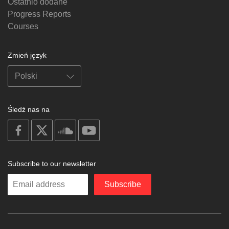
Ostatnio dodane
Progress Reports
Courses
Zmień język
Śledź nas na
on
on
on
on
facebook
X
soundcloud
youtube
Subscribe to our newsletter
Enter
Subscribe
your
email