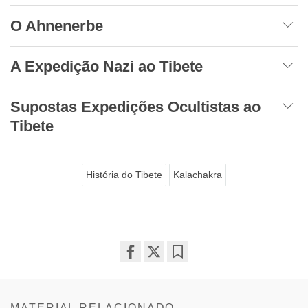
O Ahnenerbe
A Expedição Nazi ao Tibete
Supostas Expedições Ocultistas ao
Tibete
História do Tibete
Kalachakra
Share
Bookmark
on
facebook
MATERIAL RELACIONADO