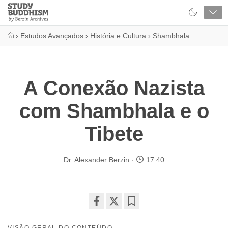
Close
Study
Buddhism
Home
›
Estudos Avançados
›
História e Cultura
›
Shambhala
A Conexão Nazista
com Shambhala e o
Tibete
Dr. Alexander Berzin
17:40
Share
Bookmark
on
VISÃO GERAL DO CONTEÚDO