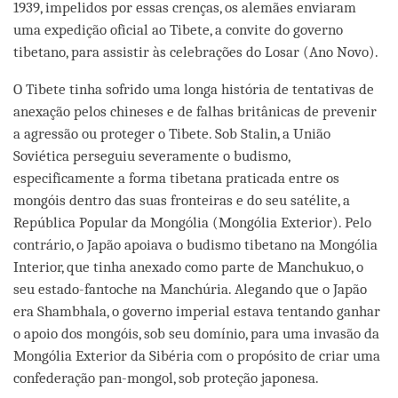
1939, impelidos por essas crenças, os alemães enviaram
uma expedição oficial ao Tibete, a convite do governo
tibetano, para assistir às celebrações do Losar (Ano Novo).
O Tibete tinha sofrido uma longa história de tentativas de
anexação pelos chineses e de falhas britânicas de prevenir
a agressão ou proteger o Tibete. Sob Stalin, a União
Soviética perseguiu severamente o budismo,
especificamente a forma tibetana praticada entre os
mongóis dentro das suas fronteiras e do seu satélite, a
República Popular da Mongólia (Mongólia Exterior). Pelo
contrário, o Japão apoiava o budismo tibetano na Mongólia
Interior, que tinha anexado como parte de Manchukuo, o
seu estado-fantoche na Manchúria. Alegando que o Japão
era Shambhala, o governo imperial estava tentando ganhar
o apoio dos mongóis, sob seu domínio, para uma invasão da
Mongólia Exterior da Sibéria com o propósito de criar uma
confederação pan-mongol, sob proteção japonesa.