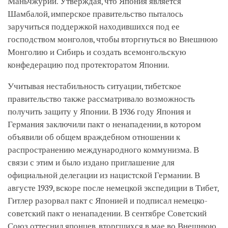
Маньчжурии. Утверждая, что Япония является
Шамбалой, имперское правительство пыталось
заручиться поддержкой находившихся под ее
господством монголов, чтобы вторгнуться во Внешнюю
Монголию и Сибирь и создать всемонгольскую
конфедерацию под протекторатом Японии.
Учитывая нестабильность ситуации, тибетское
правительство также рассматривало возможность
получить защиту у Японии. В 1936 году Япония и
Германия заключили пакт о ненападении, в котором
объявили об общем враждебном отношении к
распространению международного коммунизма. В
связи с этим и было издано приглашение для
официальной делегации из нацистской Германии. В
августе 1939, вскоре после немецкой экспедиции в Тибет,
Гитлер разорвал пакт с Японией и подписал немецко-
советский пакт о ненападении. В сентябре Советский
Союз оттеснил японцев, вторгшихся в мае во Внешнюю