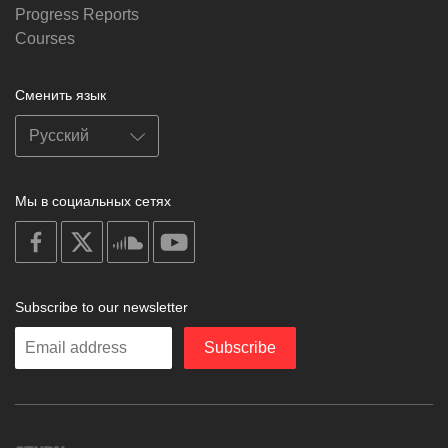
Progress Reports
Courses
Сменить язык
Мы в социальных сетях
on
on
on
on
facebook
X
soundcloud
youtube
Subscribe to our newsletter
Enter
Subscribe
your
email