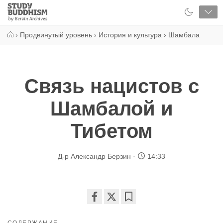
Close
Study
Buddhism
Home
›
Продвинутый уровень
›
История и культура
›
Шамбала
Cвязь нацистов с
Шамбалой и
Тибетом
Д-р Александр Берзин
14:33
Share
Bookmark
on
СОДЕРЖАНИЕ