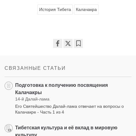
История Тибета
Калачакра
Share
Bookmark
on
facebook
СВЯЗАННЫЕ СТАТЬИ
Подготовка к получению посвящения
Калачакры
14-й Далай-лама
Его Святейшество Далай-лама отвечает на вопросы о
Калачакре - Часть 1 из 4
Тибетская культура и её вклад в мировую
культуру