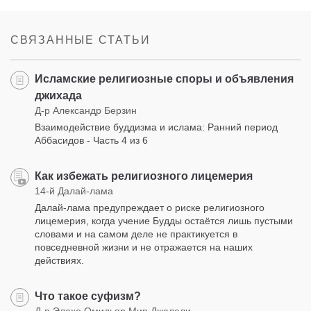
on
facebook
СВЯЗАННЫЕ СТАТЬИ
Исламские религиозные споры и объявления
джихада
Д-р Александр Берзин
Взаимодействие буддизма и ислама: Ранний период
Аббасидов - Часть 4 из 6
Как избежать религиозного лицемерия
14-й Далай-лама
Далай-лама предупреждает о риске религиозного
лицемерия, когда учение Будды остаётся лишь пустыми
словами и на самом деле не практикуется в
повседневной жизни и не отражается на наших
действиях.
Что такое суфизм?
Д-р Элахе Омидьяр Мир Джалали