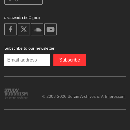
எங்களைப் பின்தொடர
on
on
on
on
facebook
X
soundcloud
youtube
Subscribe to our newsletter
Enter
Subscribe
your
email
Study
© 2003-2026 Berzin Archives e.V.
Impressum
Buddhism
Home