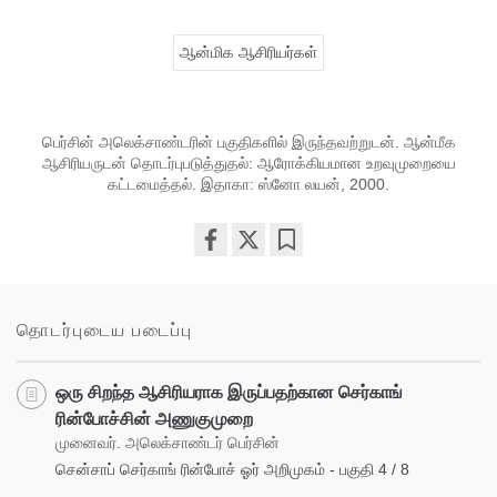
ஆன்மிக ஆசிரியர்கள்
பெர்சின் அலெக்சாண்டரின் பகுதிகளில் இருந்தவற்றுடன். ஆன்மீக
ஆசிரியருடன் தொடர்புபடுத்துதல்: ஆரோக்கியமான உறவுமுறையை
கட்டமைத்தல். இதாகா: ஸ்னோ லயன், 2000.
Share
Bookmark
on
facebook
தொடர்புடைய படைப்பு
ஒரு சிறந்த ஆசிரியராக இருப்பதற்கான செர்காங்
ரின்போச்சின் அணுகுமுறை
முனைவர். அலெக்சாண்டர் பெர்சின்
சென்சாப் செர்காங் ரின்போச் ஓர் அறிமுகம் - பகுதி 4 / 8