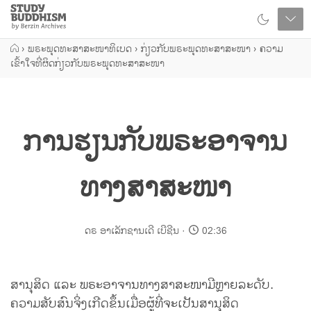
Close
Study
Buddhism
Home
›
ພຣະພຸດທະສາສະໜາທິເບດ
›
ກ່ຽວກັບພຣະພຸດທະສາສະໜາ
›
ຄວາມ
ເຂົ້າໃຈທີ່ຜິດກ່ຽວກັບພຣະພຸດທະສາສະໜາ
ການຮຽນກັບພຣະອາຈານ
ທາງສາສະໜາ
ດຣ ອາເລັກຊານເດີ ເບີຊີນ
02:36
ສານຸສິດ ແລະ ພຣະອາຈານທາງສາສະໜາມີຫຼາຍລະດັບ.
ຄວາມສັບສົນຈິ່ງເກີດຂຶ້ນເມື່ອຜູ້ທີ່ຈະເປັນສານຸສິດ