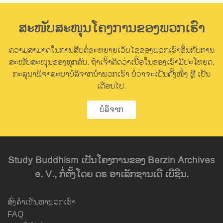
ສະໜັບສະໜຸນໂຄງການຂອງພວກເຮົາ
ຄວາມສາມາດໃນການສືບຕໍ່ຂະຫຍາຍເວັບໄຊຂອງພວກເຮົາຂຶ້ນກັບການ
ສະໜັບສະໜຸນຂອງທຸກຄົນ. ຖ້າເຈົ້າຄິດວ່າເນື້ອໃນຂອງເຮົາມີປະໂຫຍດ,
ກະລຸນາພິຈາລະນາບໍລິຈາກນຳພວກເຮົາ ບໍ່ວ່າຈະເປັນຄັ້ງໜຶ່ງ ຫຼື ເປັນ
ເດືອນໄປ.
ບໍລິຈາກ
Study Buddhism ເປັນໂຄງການຂອງ Berzin Archives
e. V., ກໍ່ຕັ້ງໂດຍ ດຣ ອາເລັກຊານເດີ ເບີຊີນ.
ສົ່ງຄຳເຫັນຫາພວກເຮົາ
FAQ