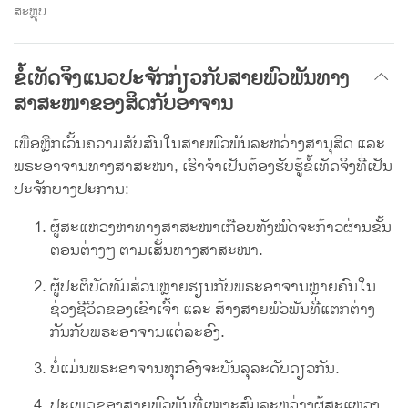
ສະຫຼຸບ
ຂໍ້ເທັດຈິງແນວປະຈັກກ່ຽວກັບສາຍພົວພັນທາງ
ສາສະໜາຂອງສິດກັບອາຈານ
ເພື່ອຫຼີກເວັ້ນຄວາມສັບສົນໃນສາຍພົວພັນລະຫວ່າງສານຸສິດ ແລະ
ພຣະອາຈານທາງສາສະໜາ, ເຮົາຈໍາເປັນຕ້ອງຮັບຮູ້ຂໍ້ເທັດຈິງທີ່ເປັນ
ປະຈັກບາງປະການ:
ຜູ້ສະແຫວງຫາທາງສາສະໜາເກືອບທັງໝົດຈະກ້າວຜ່ານຂັ້ນ
ຕອນຕ່າງໆ ຕາມເສັ້ນທາງສາສະໜາ.
ຜູ້ປະຕິບັດທັມສ່ວນຫຼາຍຮຽນກັບພຣະອາຈານຫຼາຍຄົນໃນ
ຊ່ວງຊີວິດຂອງເຂົາເຈົ້າ ແລະ ສ້າງສາຍພົວພັນທີ່ແຕກຕ່າງ
ກັນກັບພຣະອາຈານແຕ່ລະອົງ.
ບໍ່ແມ່ນພຣະອາຈານທຸກອົງຈະບັນລຸລະດັບດຽວກັນ.
ປະເພດຂອງສາຍພົວພັນທີ່ເໝາະສົມລະຫວ່າງຜູ້ສະແຫວງ