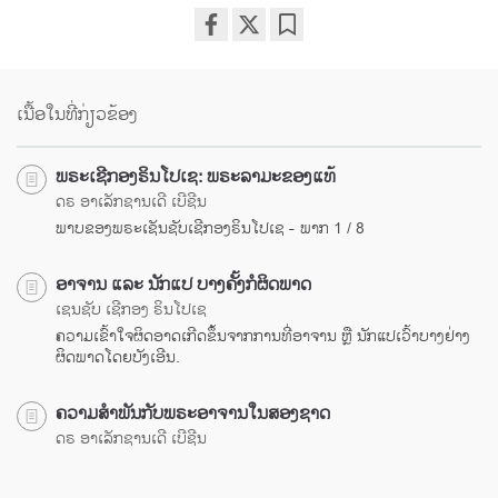
Share
Bookmark
on
facebook
ເນື້ອໃນທີ່ກ່ຽວຂ້ອງ
ພຣະເຊີກອງຣິນໂປເຊ: ພຣະລາມະຂອງແທ້
ດຣ ອາເລັກຊານເດີ ເບີຊີນ
ພາບຂອງພຣະເຊັນຊັບເຊີກອງຣິນໂປເຊ - ພາກ 1 / 8
ອາຈານ ແລະ ນັກແປ ບາງຄັ້ງກໍຜິດພາດ
ເຊນຊັບ ເຊີກອງ ຣິນໂປເຊ
ຄວາມເຂົ້າໃຈຜິດອາດເກີດຂຶ້ນຈາກການທີ່ອາຈານ ຫຼື ນັກແປເວົ້າບາງຢ່າງ
ຜິດພາດໂດຍບັງເອີນ.
ຄວາມສຳພັນກັບພຣະອາຈານໃນສອງຊາດ
ດຣ ອາເລັກຊານເດີ ເບີຊີນ