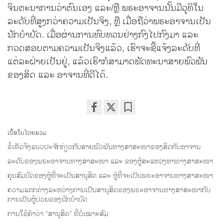
ຈິນຕະນາການວ່າຕົນເອງ ແລະ/ຫຼື ພຣະອາຈານນັ້ນມີວຸທິໃນ
ລະດັບທີ່ສູງກວ່າຄວາມເປັນຈິງ, ຫຼື ເມື່ອຖືວ່າພຣະອາຈານເປັນ
ນັກບຳບັດ. ເມື່ອຜ່ານການທົບທວນຢ່າງກົງໄປກົງມາ ແລະ
ກວດສອບຕາມຄວາມເປັນຈິງແລ້ວ, ເຮົາຈະຊີ້ແຈ້ງລະດັບທີ່
ແຕ່ລະຝ່າຍເປັນຢູ່, ແລ້ວເຮົາກໍສາມາດພັດທະນາສາຍພົວພັນ
ຂອງສິດ ແລະ ອາຈານທີ່ດີໄດ້.
Share
Bookmark
on
ເນື້ອໃນໂດຍລວມ
facebook
ຂໍ້ເທັດຈິງແນວປະຈັກກ່ຽວກັບສາຍພົວພັນທາງສາສະໜາຂອງສິດກັບອາຈານ
ລະດັບຂອງພຣະອາຈານທາງສາສະໜາ ແລະ ຂອງຜູ້ສະແຫວງຫາທາງສາສະໜາ
ຄຸນສົມບັດຂອງຜູ້ທີ່ຈະເປັນສານຸສິດ ແລະ ຜູ້ທີ່ຈະເປັນພຣະອາຈານທາງສາສະໜາ
ຄວາມແຕກຕ່າງລະຫວ່າງການເປັນສານຸສິດຂອງພຣະອາຈານທາງສາສະໜາກັບ
ການເປັນຜູ້ປ່ວຍຂອງນັກບຳບັດ
ການໃຊ້ຄຳວ່າ “ສານຸສິດ” ທີ່ບໍ່ເໝາະສົມ