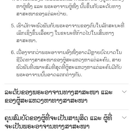
ຫາຜູ້ໜຶ່ງ ແລະ ພຣະອາຈານຜູ້ໜຶ່ງ ນັ້ນຂຶ້ນກັບລະດັບທາງ
ສາສະໜາຂອງແຕ່ລະຝ່າຍ.
ເຮົາມັກຈະພົວພັນກັບພຣະອາຈານຂອງຕົນໃນລັກສະນະທີ່
ເລິກເຊິ່ງຂຶ້ນເລື້ອຍໆ ໃນຂະນະທີ່ກ້າວໄປໃນເສັ້ນທາງ
ສາສະໜາ.
ເນື່ອງຈາກວ່າພຣະອາຈານອົງໜຶ່ງອາດມີຫຼາຍບົດບາດໃນ
ຊີວິດທາງສາສະໜາຂອງຜູ້ສະແຫວງຫາແຕ່ລະຄົນ, ສາຍ
ພົວພັນທີ່ເໝາະສົມທີ່ສຸດທີ່ຜູ້ສະແຫວງຫາແຕ່ລະຄົນມີກັບ
ພຣະອາຈານນັ້ນອາດແຕກຕ່າງກັນ.
ລະດັບຂອງພຣະອາຈານທາງສາສະໜາ ແລະ
ຂອງຜູ້ສະແຫວງຫາທາງສາສະໜາ
ຄຸນສົມບັດຂອງຜູ້ທີ່ຈະເປັນສານຸສິດ ແລະ ຜູ້ທີ່
ຈະເປັນພຣະອາຈານທາງສາສະໜາ