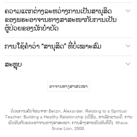
ຄວາມແຕກຕ່າງລະຫວ່າງການເປັນສານຸສິດ
ຂອງພຣະອາຈານທາງສາສະໜາກັບການເປັນ
ຜູ້ປ່ວຍຂອງນັກບຳບັດ
ການໃຊ້ຄຳວ່າ “ສານຸສິດ” ທີ່ບໍ່ເໝາະສົມ
ສະຫຼຸບ
ອາຈານທາງສາສະໜາ
ດ້ວຍການຄັດຈ້ອນຈາກ Berzin, Alexander. Relating to a Spiritual
Teacher: Building a Healthy Relationship (ເບີຊີນ, ອາເລັກຊານເດີ. ການ
ພົວພັນກັບພຣະອາຈານທາງສາສະໜາ: ການສ້າງສາຍພົວພັນທີ່ດີ). Ithaca:
Snow Lion, 2000.