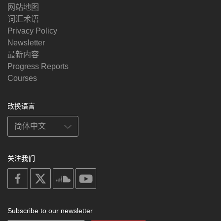
网站地图
词汇术语
Privacy Policy
Newsletter
最新内容
Progress Reports
Courses
改换语言
关注我们
on
on
on
on
facebook
X
soundcloud
youtube
Subscribe to our newsletter