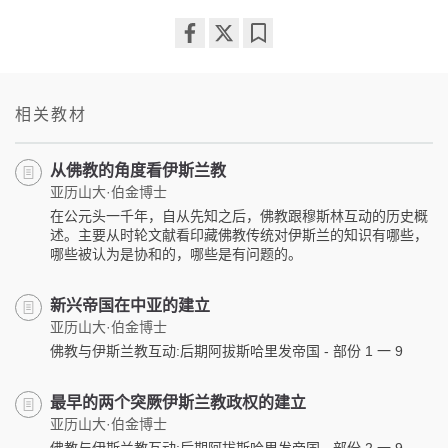
Share
Bookmark
on
facebook
相关教材
从佛教的角度看伊斯兰教
亚历山大·伯金博士
在公元头一千年，自从先知之后，佛教跟穆斯林互动的历史概
述。主要从时轮文献看印藏佛教传统对伊斯兰的知识有哪些，
哪些被认为是协和的，哪些是有问题的。
新兴帝国在中亚的建立
亚历山大·伯金博士
佛教与伊斯兰教互动:后期阿拔斯哈里发帝国 - 部份 1 一 9
最早的两个突厥伊斯兰教政权的建立
亚历山大·伯金博士
佛教与伊斯兰教互动:后期阿拔斯哈里发帝国 - 部份 2 一 9