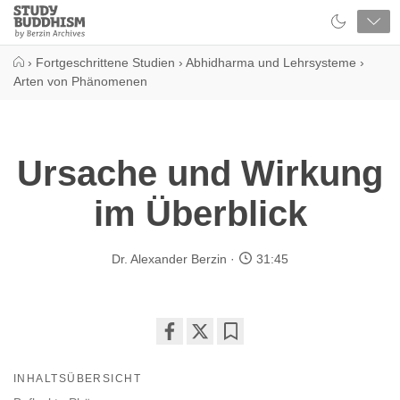
Close
Study
Buddhism
Home
›
Fortgeschrittene Studien
›
Abhidharma und Lehrsysteme
›
Arten von Phänomenen
Ursache und Wirkung
im Überblick
Dr. Alexander Berzin
31:45
Share
Bookmark
on
INHALTSÜBERSICHT
facebook