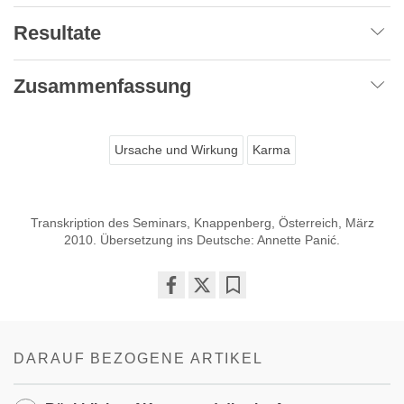
Resultate
Zusammenfassung
Ursache und Wirkung
Karma
Transkription des Seminars, Knappenberg, Österreich, März
2010. Übersetzung ins Deutsche: Annette Panić.
Share
Bookmark
on
facebook
DARAUF BEZOGENE ARTIKEL