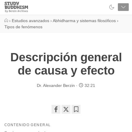
Close
Study
Buddhism
Home
›
Estudios avanzados
›
Abhidharma y sistemas filosóficos
›
Tipos de fenómenos
Descripción general
de causa y efecto
Dr. Alexander Berzin
32:21
Share
Bookmark
on
CONTENIDO GENERAL
facebook