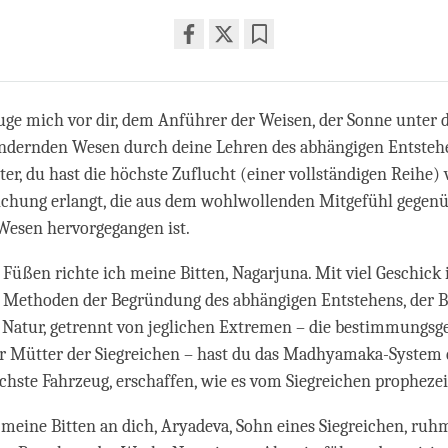
Share
Bookmark
on
facebook
uge mich vor dir, dem Anführer der Weisen, der Sonne unter 
ndernden Wesen durch deine Lehren des abhängigen Entstehen
tter, du hast die höchste Zuflucht (einer vollständigen Reihe
ichung erlangt, die aus dem wohlwollenden Mitgefühl gegen
esen hervorgegangen ist.
 Füßen richte ich meine Bitten, Nagarjuna. Mit viel Geschick
n Methoden der Begründung des abhängigen Entstehens, der 
n Natur, getrennt von jeglichen Extremen – die bestimmungs
r Mütter der Siegreichen – hast du das Madhyamaka-System 
chste Fahrzeug, erschaffen, wie es vom Siegreichen propheze
e meine Bitten an dich, Aryadeva, Sohn eines Siegreichen, ruh