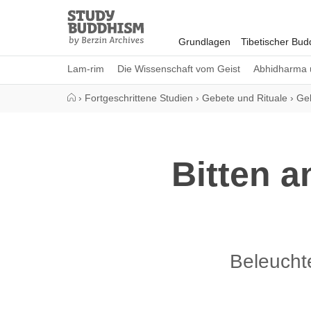
Close
Study
Buddhism
Grundlagen
Tibetischer Bu
Home
Lam-rim
Die Wissenschaft vom Geist
Abhidharma 
›
Fortgeschrittene Studien
›
Gebete und Rituale
›
Ge
Bitten a
Beleucht