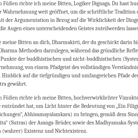
n Füßen richte ich meine Bitten, Logiker Dignaga. Du hast hu
r Wahrnehmung weit geöffnet, um die schriftliche Tradition 
it der Argumentation in Bezug auf die Wirklichkeit der Ding
die Augen eines unterscheidenden Geistes zuteilwerden lasse
e meine Bitten an dich, Dharmakirti, der du geschickt darin bis
 Dharma-Methoden darzulegen, während das gründliche Refle
 Punkte der buddhistischen und nicht-buddhistischen (Syste
nehmung, von einem Pfadgeist des vollständigen Verständnis
 Hinblick auf die tiefgründigen und umfangreichen Pfade de
tra gewährt.
n Füßen richte ich meine Bitten, hochverwirklichter Vimukta
 entzündet hat, um Licht hinter die Bedeutung von „Ein Fil
lichungen“, Abhisamayalamkara) zu bringen, gemäß dem Sinn
ita“ (Sutras) der Asanga-Brüder, sowie des Madhyamaka-Syst
 (wahrer) Existenz und Nichtexistenz.