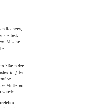
den Rednern,
s leitest.
) von Abkehr
über
 im Klären der
Bedeutung der
gemäße
des Mittleren
it wurde.
mreiches