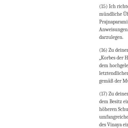
(15) Ich rich
mündliche Üb
Prajnaparamit
Anweisungen d
darzulegen.
(16) Zu deine
„Korbes der H
dem hochgele
letztendlich
gemäß der Mul
(17) Zu deine
dem Besitz ei
höheren Schul
umfangreichen
des Vinaya ei