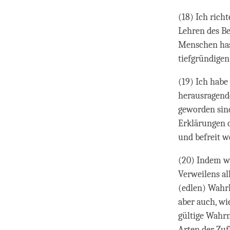
(18) Ich rich
Lehren des Be
Menschen has
tiefgründigen
(19) Ich habe
herausragende
geworden sind
Erklärungen d
und befreit w
(20) Indem wi
Verweilens al
(edlen) Wahrh
aber auch, w
gültige Wahrn
Arten der Zufl