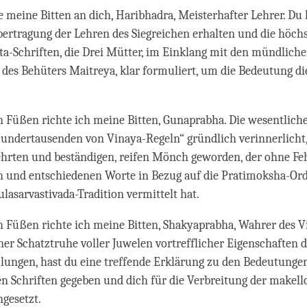
te meine Bitten an dich, Haribhadra, Meisterhafter Lehrer. Du 
ertragung der Lehren des Siegreichen erhalten und die höch
a-Schriften, die Drei Mütter, im Einklang mit den mündlich
es Behüters Maitreya, klar formuliert, um die Bedeutung di
n Füßen richte ich meine Bitten, Gunaprabha. Die wesentlich
undertausenden von Vinaya-Regeln“ gründlich verinnerlicht,
hrten und beständigen, reifen Mönch geworden, der ohne Feh
en und entschiedenen Worte in Bezug auf die Pratimoksha-Or
asarvastivada-Tradition vermittelt hat.
n Füßen richte ich meine Bitten, Shakyaprabha, Wahrer des V
ner Schatztruhe voller Juwelen vortrefflicher Eigenschaften d
ungen, hast du eine treffende Erklärung zu den Bedeutunge
 Schriften gegeben und dich für die Verbreitung der makell
ngesetzt.