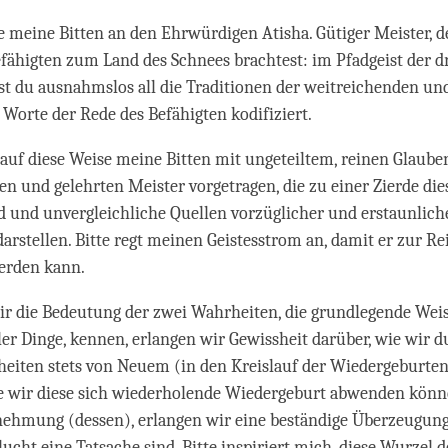
te meine Bitten an den Ehrwürdigen Atisha. Gütiger Meister, d
fähigten zum Land des Schnees brachtest: im Pfadgeist der d
t du ausnahmslos all die Traditionen der weitreichenden un
 Worte der Rede des Befähigten kodifiziert.
 auf diese Weise meine Bitten mit ungeteiltem, reinen Glaube
n und gelehrten Meister vorgetragen, die zu einer Zierde die
 und unvergleichliche Quellen vorzüglicher und erstaunlich
arstellen. Bitte regt meinen Geistesstrom an, damit er zur 
erden kann.
r die Bedeutung der zwei Wahrheiten, die grundlegende Weis
ler Dinge, kennen, erlangen wir Gewissheit darüber, wie wir d
eiten stets von Neuem (in den Kreislauf der Wiedergeburten)
ie wir diese sich wiederholende Wiedergeburt abwenden könn
ehmung (dessen), erlangen wir eine beständige Überzeugung, 
ucht eine Tatsache sind. Bitte inspiriert mich, diese Wurzel d