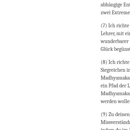
abhängige Ent
zwei Extreme 
(7) Ich richt
Lehrer, mit e
wunderbarer u
Glück begünst
(8) Ich richt
Siegreichen 
Madhyamaka, 
ein Pfad der 
Madhyamaka is
werden wolle
(9) Zu deinen
Missverständn