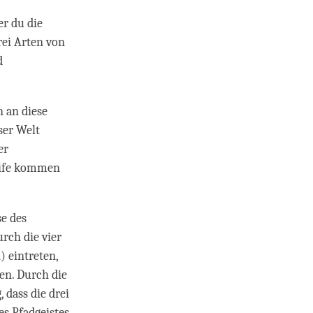
er du die
rei Arten von
d
n an diese
ser Welt
er
Reife kommen
e des
urch die vier
 eintreten,
en. Durch die
dass die drei
es Pfadgeistes