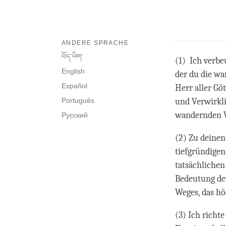
ANDERE SPRACHE
བོད་ཡིག་
(1) Ich verbe
English
der du die wa
Español
Herr aller Gö
Português
und Verwirkl
wandernden W
Русский
(2) Zu deinen
tiefgründige
tatsächliche
Bedeutung de
Weges, das hö
(3) Ich richt