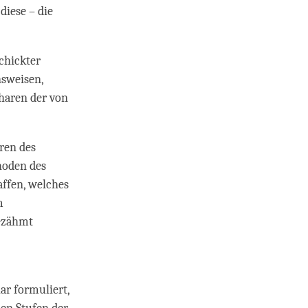
diese – die
schickter
nsweisen,
haren der von
hren des
hoden des
ffen, welches
m
gezähmt
ar formuliert,