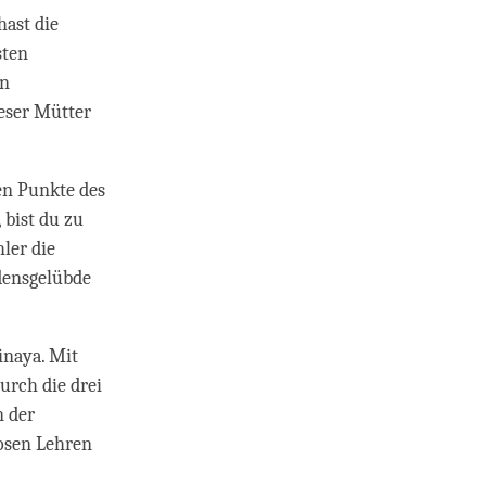
hast die
sten
en
eser Mütter
en Punkte des
 bist du zu
ler die
densgelübde
inaya. Mit
urch die drei
n der
osen Lehren