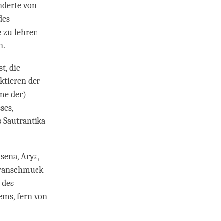
nderte von
des
e zu lehren
n.
t, die
ktieren der
me der)
ses,
s Sautrantika
sena, Arya,
igranschmuck
 des
ems, fern von