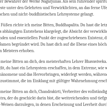
er Bewahrer der Werke Nagarjunas. Als sein führender spirit
Beste unter den Gelehrten und Verwirklichten, an das ferne Uf
schen und nicht-buddhistischen Lehrsysteme gelangt.
 Füßen richte ich meine Bitten, Buddhapalita. Du hast die let
 abhängigen Entstehens klargelegt, die Absicht der verwirkli
enden und essentiellen Punkt der zugeschriebenen Existenz, d
Namen begründet wird. Du hast dich auf die Ebene eines höch
en Meisters erhoben.
e meine Bitten an dich, den meisterhaften Lehrer Bhavaviveka
dit, du hast ein Lehrsystem erschaffen, in dem Extreme, wie 
hänomene und das Hervorbringen, widerlegt werden, währen
ustimmst, die im Einklang mit gültiger Wahrnehmung ersc
e meine Bitten an dich, Chandrakirti, Verbreiter des vollständi
tra, der du geschickt darin bist, die weitreichenden und tiefg
eisen darzulegen, in denen Erscheinung und Leerheit durc