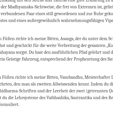
inklang mit den Sutras und Tantras eine gute Erklärung zu d
der Madhyamaka-Sichtweise, die frei von Extremen ist, gelief
 verbundenen Paar eines still gewordenen und zur Ruhe g
stes und eines außergewöhnlich wahrnehmungsfähigen Vip
n Füßen richte ich meine Bitten, Asanga, der du unter dem S
hst und geschickt für die weite Verbreitung der gesamten „Ko
hayana sorgst. Du hast den ausführlichen Pfad gelehrt und d
ein Geistige Fahrzeug, entsprechend der Prophezeiung des Si
n Füßen richte ich meine Bitten, Vasubandhu, Meisterhafter L
ehrten, den man als zweiten Allwissenden kennt. Indem du d
hidharma-Schriften und der Leerheit der zwei (getrennten Q
t du die Lehrsysteme des Vaibhashika, Sautrantika und des Re
formuliert.