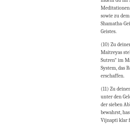
indem du im E
Meditationen 
sowie zu dem
Shamatha-Gei
Geistes.
(10) Zu deine
Maitreyas ste
Sutren“ im Ma
System, das R
erschaffen.
(11) Zu deine
unter den Gel
der sieben Ab
bewahrst, has
Vijnapti klar 