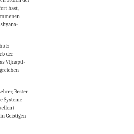
en Stufen der
ert hast,
ekommenen
ashyana-
chutz
rb der
as Vijnapti-
egreichen
ehrer, Bester
ie Systeme
uellen)
in Geistigen