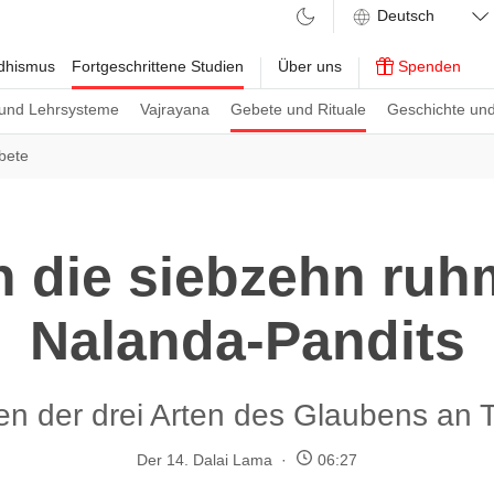
ddhismus
Fortgeschrittene Studien
Über uns
Spenden
und Lehrsysteme
Vajrayana
Gebete und Rituale
Geschichte und
bete
n die siebzehn ru
Nalanda-Pandits
en der drei Arten des Glaubens an 
Der 14. Dalai Lama
06:27