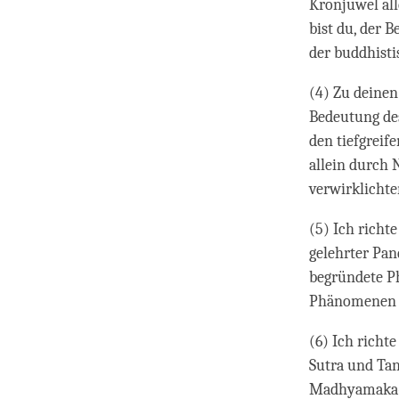
Kronjuwel all
bist du, der 
der buddhisti
(4) Zu deinen
Bedeutung des
den tiefgreif
allein durch 
verwirklicht
(5) Ich richt
gelehrter Pan
begründete P
Phänomenen z
(6) Ich richt
Sutra und Tan
Madhyamaka-W