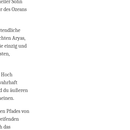
ueller Sohn
er des Ozeans
ztendliche
chten Aryas,
ie einzig und
sten,
. Hoch
wahrhaft
d du äußeren
heinen.
gen Pfades von
reifenden
h das