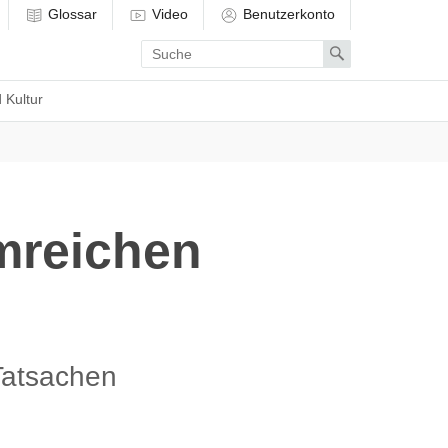
Glossar
Video
Benutzerkonto
Enter
Search
search
term
 Kultur
hmreichen
Tatsachen