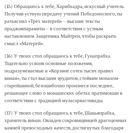
(15) Обращаюсь к тебе, Харибхадра, искусный учитель.
Получив устную передачу учений Победоносного, ты
разъяснил «Трёх матерей» – высшие тексты
праджняпарамиты – в соответствии с устным
наставлением Защитника Майтреи, чтобы раскрыть
смысл «Матерей».
(16) У твоих стоп обращаюсь к тебе, Гунапрабха.
Тщательно усвоив основные положения,
подразумеваемые в «Корзине сотен тысяч правил
винаи», ты стал высшим эрудитом, стойким монахом-
старейшиной, безошибочно произнеся последнее,
решающее слово о монашеских обетах пратимокши в
соответствии с традицией муласарвастивады.
(17) У твоих стоп обращаюсь к тебе, Шакьяпрабха,
хранитель винаи. Овладев сокровищницей драгоценных
камней превосходных качеств, достигнутых благодаря