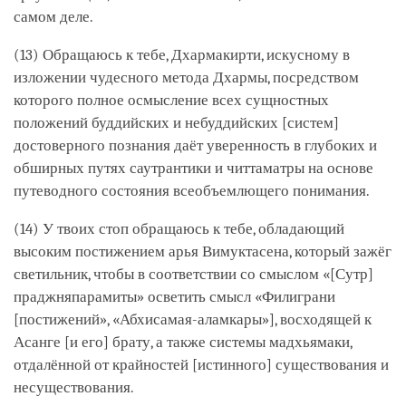
самом деле.
(13) Обращаюсь к тебе, Дхармакирти, искусному в
изложении чудесного метода Дхармы, посредством
которого полное осмысление всех сущностных
положений буддийских и небуддийских [систем]
достоверного познания даёт уверенность в глубоких и
обширных путях саутрантики и читтаматры на основе
путеводного состояния всеобъемлющего понимания.
(14) У твоих стоп обращаюсь к тебе, обладающий
высоким постижением арья Вимуктасена, который зажёг
светильник, чтобы в соответствии со смыслом «[Сутр]
праджняпарамиты» осветить смысл «Филиграни
[постижений», «Абхисамая-аламкары»], восходящей к
Асанге [и его] брату, а также системы мадхьямаки,
отдалённой от крайностей [истинного] существования и
несуществования.