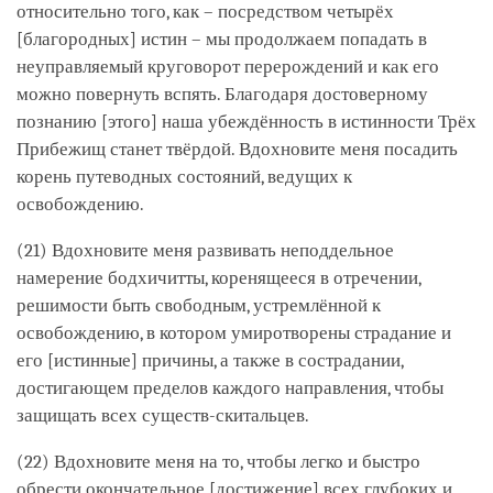
относительно того, как – посредством четырёх
[благородных] истин – мы продолжаем попадать в
неуправляемый круговорот перерождений и как его
можно повернуть вспять. Благодаря достоверному
познанию [этого] наша убеждённость в истинности Трёх
Прибежищ станет твёрдой. Вдохновите меня посадить
корень путеводных состояний, ведущих к
освобождению.
(21) Вдохновите меня развивать неподдельное
намерение бодхичитты, коренящееся в отречении,
решимости быть свободным, устремлённой к
освобождению, в котором умиротворены страдание и
его [истинные] причины, а также в сострадании,
достигающем пределов каждого направления, чтобы
защищать всех существ-скитальцев.
(22) Вдохновите меня на то, чтобы легко и быстро
обрести окончательное [достижение] всех глубоких и