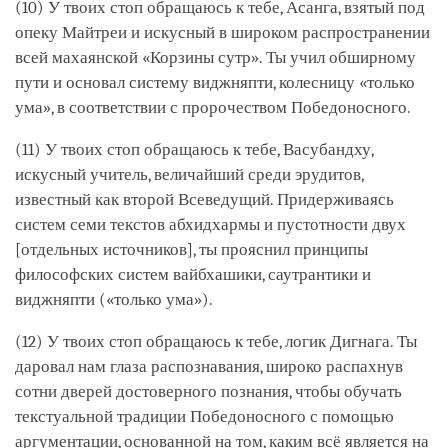
(10) У твоих стоп обращаюсь к тебе, Асанга, взятый под
опеку Майтреи и искусный в широком распространении
всей махаянской «Корзины сутр». Ты учил обширному
пути и основал систему виджняпти, колесницу «только
ума», в соответствии с пророчеством Победоносного.
(11) У твоих стоп обращаюсь к тебе, Васубандху,
искусный учитель, величайший среди эрудитов,
известный как второй Всеведущий. Придерживаясь
систем семи текстов абхидхармы и пустотности двух
[отдельных источников], ты прояснил принципы
философских систем вайбхашики, саутрантики и
виджняпти («только ума»).
(12) У твоих стоп обращаюсь к тебе, логик Дигнага. Ты
даровал нам глаза распознавания, широко распахнув
сотни дверей достоверного познания, чтобы обучать
текстуальной традиции Победоносного с помощью
аргументации, основанной на том, каким всё является на