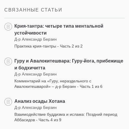
facebook
СВЯЗАННЫЕ СТАТЬИ
Крия-тантра: четыре типа ментальной
устойчивости
Д-р Александр Берзин
Практика крия-тантры - Часть 2 из 2
Гуру и Авалокитешвара: Гуру-йога, прибежище
и бодхичитта
Д-р Александр Берзин
Комментарий на «Гуру, нераздельного с
Авалокитешварой» – д-р Берзин - Часть 1 из 6
Анализ осады Хотана
Д-р Александр Берзин
Взаимодействие буддизма и ислама: Поздний период
Аббасидов - Часть 4 из 9