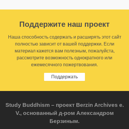
Поддержите наш проект
Наша способность содержать и расширять этот сайт
полностью зависит от вашей поддержки. Если
материал кажется вам полезным, пожалуйста,
рассмотрите возможность однократного или
ежемесячного пожертвования.
Поддержать
Study Buddhism – проект Berzin Archives e.
V., основанный д-ром Александром
Берзиным.