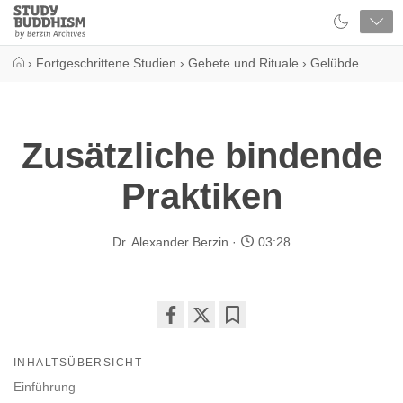
Close
Study
Buddhism
Home
›
Fortgeschrittene Studien
›
Gebete und Rituale
›
Gelübde
Zusätzliche bindende
Praktiken
Dr. Alexander Berzin
03:28
Share
Bookmark
on
INHALTSÜBERSICHT
facebook
Einführung