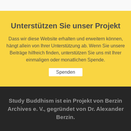
Unterstützen Sie unser Projekt
Dass wir diese Website erhalten und erweitern können,
hängt allein von Ihrer Unterstützung ab. Wenn Sie unsere
Beiträge hilfreich finden, unterstützen Sie uns mit Ihrer
einmaligen oder monatlichen Spende.
Spenden
Study Buddhism ist ein Projekt von Berzin
Archives e. V., gegründet von Dr. Alexander
Berzin.