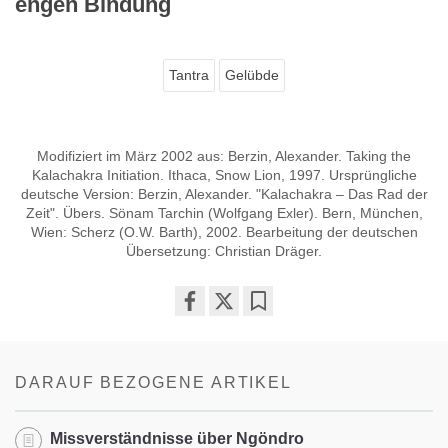
engen Bindung
Tantra
Gelübde
Modifiziert im März 2002 aus: Berzin, Alexander. Taking the
Kalachakra Initiation. Ithaca, Snow Lion, 1997. Ursprüngliche
deutsche Version: Berzin, Alexander. "Kalachakra – Das Rad der
Zeit". Übers. Sönam Tarchin (Wolfgang Exler). Bern, München,
Wien: Scherz (O.W. Barth), 2002. Bearbeitung der deutschen
Übersetzung: Christian Dräger.
Share
Bookmark
on
facebook
DARAUF BEZOGENE ARTIKEL
Missverständnisse über Ngöndro