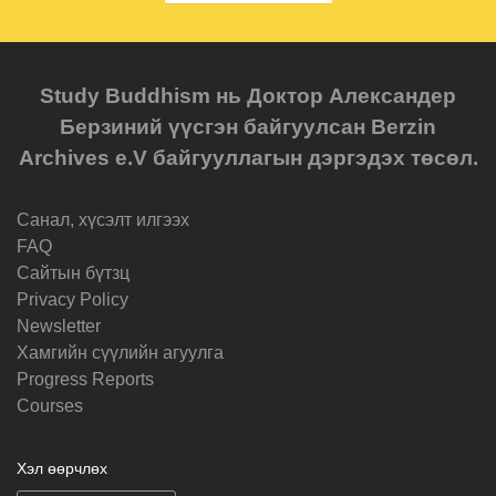
Study Buddhism нь Доктор Александер
Берзиний үүсгэн байгуулсан Berzin
Archives e.V байгууллагын дэргэдэх төсөл.
Санал, хүсэлт илгээх
FAQ
Cайтын бүтзц
Privacy Policy
Newsletter
Хамгийн сүүлийн агуулга
Progress Reports
Courses
Хэл өөрчлөх