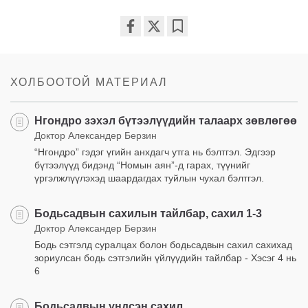
Share
Bookmark
on
facebook
ХОЛБООТОЙ МАТЕРИАЛ
Нгондро зэхэл бүтээлүүдийн талаарх зөвлөгөө
Доктор Александер Берзин
“Нгондро” гэдэг үгийн анхдагч утга нь бэлтгэл. Эдгээр
бүтээлүүд бидэнд “Номын аян”-д гарах, түүнийг
үргэлжлүүлэхэд шаардагдах туйлын чухал бэлтгэл.
Бодьсадвын сахилын тайлбар, сахил 1-3
Доктор Александер Берзин
Бодь сэтгэлд суралцах болон бодьсадвын сахил сахихад
зориулсан бодь сэтгэлийн үйлүүдийн тайлбар - Хэсэг 4 нь
6
Бодьсадвын үндсэн сахил