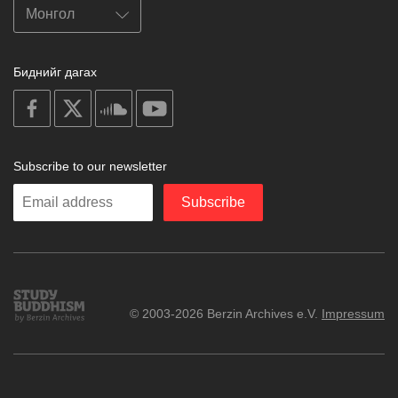
Биднийг дагах
on
on
on
on
facebook
X
soundcloud
youtube
Subscribe to our newsletter
Enter
Subscribe
your
email
Study
© 2003-2026 Berzin Archives e.V.
Impressum
Buddhism
Home