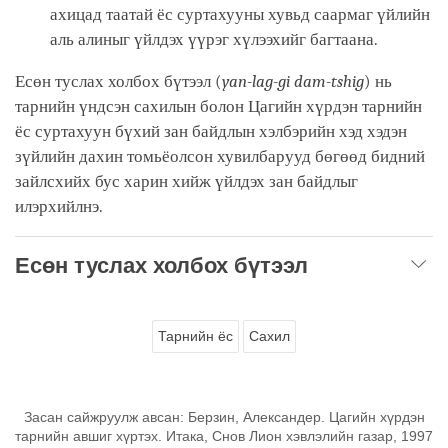
ахицад таатай ёс суртахууны хувьд саармаг үйлийн
аль алиныг үйлдэх үүрэг хүлээхийг багтаана.
Есөн туслах холбох бүтээл (
yan-lag-gi dam-tshig
) нь
тарнийн үндсэн сахилын болон Цагийн хүрдэн тарнийн
ёс суртахуун бүхий зан байдлын хэлбэрийн хэд хэдэн
зүйлийн дахин томьёолсон хувилбарууд бөгөөд бидний
зайлсхийх бус харин хийж үйлдэх зан байдлыг
илэрхийлнэ.
Есөн туслах холбох бүтээл
Тарнийн ёс
Сахил
Засан сайжруулж авсан: Берзин, Александер. Цагийн хүрдэн
тарнийн авшиг хүртэх. Итака, Снов Лион хэвлэлийн газар, 1997