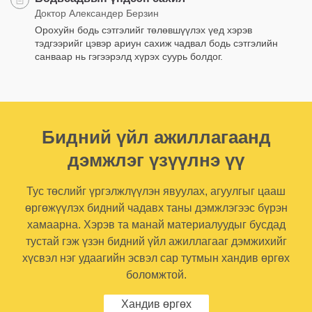
Доктор Александер Берзин
Орохуйн бодь сэтгэлийг төлөвшүүлэх үед хэрэв
тэдгээрийг цэвэр ариун сахиж чадвал бодь сэтгэлийн
санваар нь гэгээрэлд хүрэх суурь болдог.
Бидний үйл ажиллагаанд
дэмжлэг үзүүлнэ үү
Тус төслийг үргэлжлүүлэн явуулах, агуулгыг цааш
өргөжүүлэх бидний чадавх таны дэмжлэгээс бүрэн
хамаарна. Хэрэв та манай материалуудыг бусдад
тустай гэж үзэн бидний үйл ажиллагааг дэмжихийг
хүсвэл нэг удаагийн эсвэл сар тутмын хандив өргөх
боломжтой.
Хандив өргөх