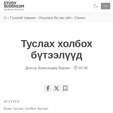
Close
Study
Buddhism
Home
›
Гүнзгий түвшин
›
Уншлага ба зан үйл
›
Сахил
Туслах холбох
бүтээлүүд
Доктор Александер Берзин
02:45
Share
Bookmark
on
АГУУЛГА
facebook
Есөн туслах холбох бүтээл