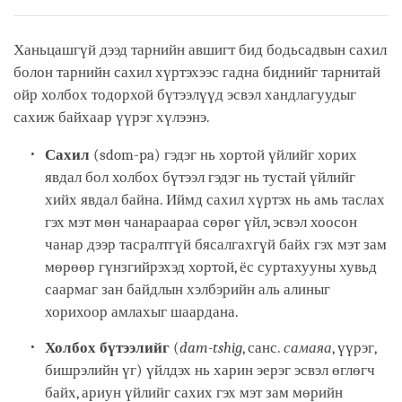
Ханьцашгүй дээд тарнийн авшигт бид бодьсадвын сахил
болон тарнийн сахил хүртэхээс гадна биднийг тарнитай
ойр холбох тодорхой бүтээлүүд эсвэл хандлагуудыг
сахиж байхаар үүрэг хүлээнэ.
Сахил
(sdom-pa) гэдэг нь хортой үйлийг хорих
явдал бол холбох бүтээл гэдэг нь тустай үйлийг
хийх явдал байна. Иймд сахил хүртэх нь амь таслах
гэх мэт мөн чанараараа сөрөг үйл, эсвэл хоосон
чанар дээр тасралтгүй бясалгахгүй байх гэх мэт зам
мөрөөр гүнзгийрэхэд хортой, ёс суртахууны хувьд
саармаг зан байдлын хэлбэрийн аль алиныг
хорихоор амлахыг шаардана.
Холбох бүтээлийг
(
dam-tshig
, санс.
самаяа
, үүрэг,
бишрэлийн үг) үйлдэх нь харин эерэг эсвэл өглөгч
байх, ариун үйлийг сахих гэх мэт зам мөрийн