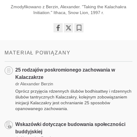
Zmodyfikowano z Berzin, Alexander. "Taking the Kalachakra
Initiation." Ithaca, Snow Lion, 1997 r.
Share
Bookmark
on
facebook
MATERIAŁ POWIĄZANY
25 rodzajów poskromionego zachowania w
Kalaczakrze
dr Alexander Berzin
Oprócz przyjęcia rdzennych ślubów bodhisattwy i rdzennych
ślubów tantrycznych Kalaczakry, kolejnym zobowiązaniem
inicjacji Kalaczakry jest ochranianie 25 sposobów
opanowanego zachowania.
Wskazówki dotyczące budowania społeczności
buddyjskiej