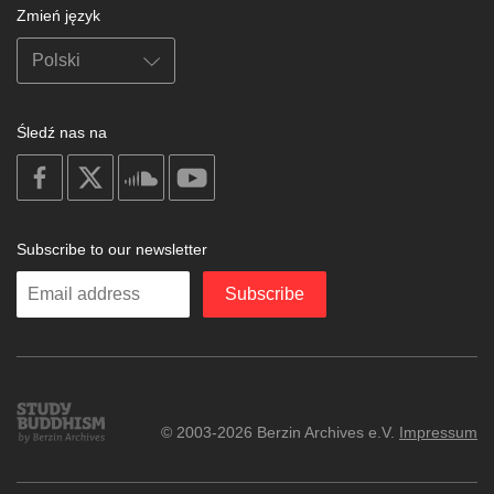
Zmień język
Śledź nas na
on
on
on
on
facebook
X
soundcloud
youtube
Subscribe to our newsletter
Enter
Subscribe
your
email
Study
© 2003-2026 Berzin Archives e.V.
Impressum
Buddhism
Home