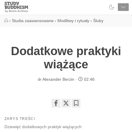
Close
Study
Buddhism
Home
›
Studia zaawansowane
›
Modlitwy i rytuały
›
Śluby
Dodatkowe praktyki
wiążące
dr Alexander Berzin
02:46
Share
Bookmark
on
ZARYS TREŚCI
facebook
Dziewięć dodatkowych praktyk wiążących