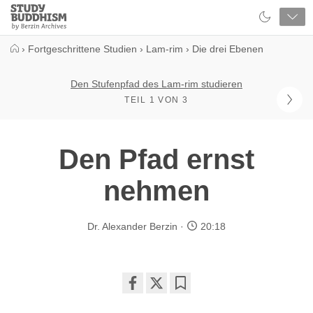
Close
Study
Buddhism
Home
›
Fortgeschrittene Studien
›
Lam-rim
›
Die drei Ebenen
Den Stufenpfad des Lam-rim studieren
TEIL 1 VON 3
Den Pfad ernst
nehmen
Dr. Alexander Berzin
20:18
Share
Bookmark