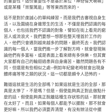
的重要性，這份重要性不是基於某位「神奇偉大喇嘛」
或是某種「崇聖萬能」等等東西而來的。
這不是對於虔誠心的單純練習。而是我們去審視自身生
活，以及圍繞在身邊眾生的生活，不僅是我們認識的每
個人，也包括我們不認識的對象，譬如在街上看見的窮
苦人或流浪犬。我們要想一想那些整天埋首於工作的
人，他們只會遇到越來越多的問題，最終死去。我們認
識的每一個人，當我們進一步了解對方時，就會發現無
論他們有多富裕，或是表面上看來總有多快樂，但其實
大家都有自己的輪迴過患與自身痛苦。雖然問題各有不
同，但還是有些相似之處─例如年紀變老時就會出現身
體疼痛等等之類的狀況。這一切都是頗令人恐怖的。
難道這就是生活的全部嗎？如果這就是生活的全部，那
真是太慘了，不是嗎？但是，假使能夠真正對此做點什
麼的話，假使能夠真正脫離這種生存狀態的話，那就實
在太好了。而且，如果每個人都能予以擺脫，那不就會
更好嘛。所以我們必須要弄清楚，有沒有辦法從中擺