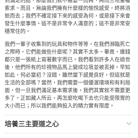
到滿足的話，那麼我們就不需要一而再、再而三地重複
索求。而且，無論我們擁有什麼樣的愉悅感受，終將消
逝而去；我們不確定接下來的感受為何，或是接下來會
發生什麼事情。這不是非常令人滿意的；這不是非常安
穩常住的。
我們一輩子收集到的玩具和物件等等，在我們瀕臨死亡
之際時，它們能做些什麼呢？其實不太多。畢竟，連錢
都只是一張紙上寫著數字而已。我們看到許多人在過世
後，他們所有的珍視物品馬上變成垃圾並被丟掉。早知
如此，何必當初？沒錯，雖然當下感覺良好，但這就是
生活的全部嗎？當然，我們需要一個優渥環境和有利局
面，但一旦我們滿足基本需求後，我們其實就不需要更
多了。正如藏人所云，再怎麼吃喝下去也只能受限胃的
大小而已；所以我們能夠投入的精力實有限度。
培養三主要道之心