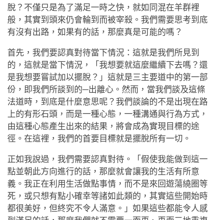
脫？不僅只是為了滿足一時之快，就如同混在羊群裡
般，其實到頭來仍會輪到而被宰殺。我們需要思考到底
有沒有出路，如果有的話，那麼真是可能的嗎？
首先，我們要認真對待當下情況：這就是我們所見到
的，這就是當下情況，「我想要就這麼繼續下去嗎？還
是我想要嘗試加以擺脫？」這就是三主要道中的第一部
份，即我們所談到的─出離心。然而，當我們談及這條
法道時，到底是什麼意思呢？我們談論的不是出現在路
上的有形石頭，而是一種心態，一種溝通與行為方式，
由這種心態產生出來的結果，將會成為實現目標的途
徑。在這裡，我們的首要目標就是擺脫所有一切。
正如我說過，我們需要認真對待。「假使我能做到這一
點並朝此方向進行的話，那麼就會讓我的生活有所意
義。我正在利用生活做點事情，而不是來回遊蕩繞圈等
死，或只想有點小確幸等諸如此類的，其實這些開始時
都很美好，但終究不令人滿意。」如果這些都能令人感