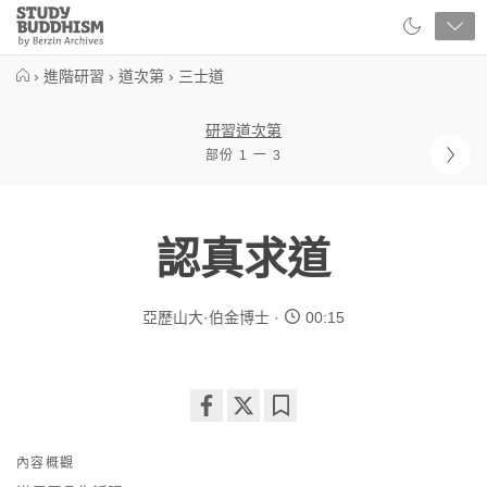
Close
Study
Buddhism
Home
›
進階研習
›
道次第
›
三士道
研習道次第
部份 1 一 3
認真求道
亞歷山大·伯金博士
00:15
Share
Bookmark
on
內容概觀
facebook