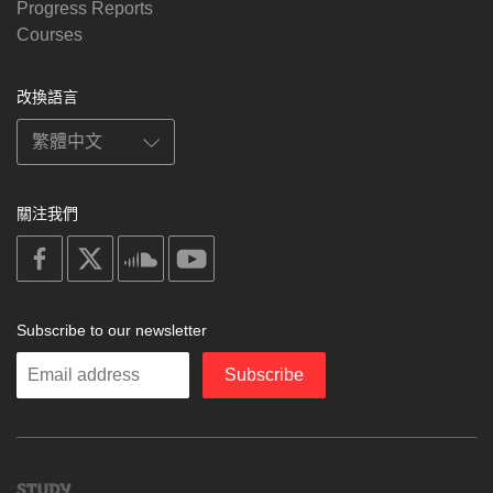
Progress Reports
Courses
改換語言
關注我們
on
on
on
on
facebook
X
soundcloud
youtube
Subscribe to our newsletter
Enter
Subscribe
your
email
Study