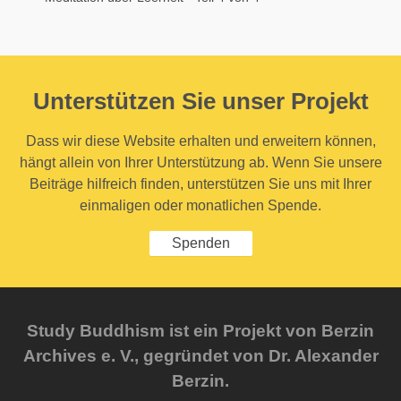
Unterstützen Sie unser Projekt
Dass wir diese Website erhalten und erweitern können,
hängt allein von Ihrer Unterstützung ab. Wenn Sie unsere
Beiträge hilfreich finden, unterstützen Sie uns mit Ihrer
einmaligen oder monatlichen Spende.
Spenden
Study Buddhism ist ein Projekt von Berzin
Archives e. V., gegründet von Dr. Alexander
Berzin.