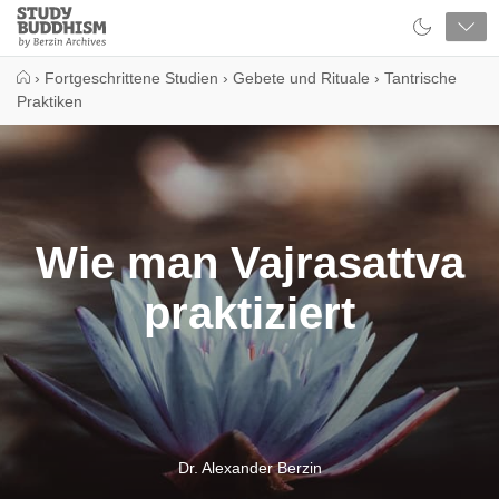
Close
Study
Buddhism
Home
›
Fortgeschrittene Studien
›
Gebete und Rituale
›
Tantrische
Praktiken
Wie man Vajrasattva
praktiziert
Dr. Alexander Berzin