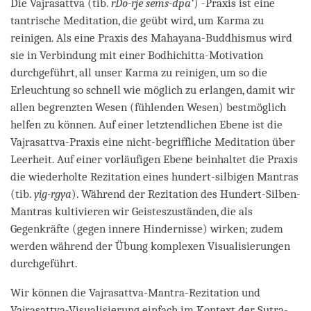
Die Vajrasattva (tib.
rDo-rje sems-dpa’
) -Praxis ist eine
tantrische Meditation, die geübt wird, um Karma zu
reinigen. Als eine Praxis des Mahayana-Buddhismus wird
sie in Verbindung mit einer Bodhichitta-Motivation
durchgeführt, all unser Karma zu reinigen, um so die
Erleuchtung so schnell wie möglich zu erlangen, damit wir
allen begrenzten Wesen (fühlenden Wesen) bestmöglich
helfen zu können. Auf einer letztendlichen Ebene ist die
Vajrasattva-Praxis eine nicht-begriffliche Meditation über
Leerheit. Auf einer vorläufigen Ebene beinhaltet die Praxis
die wiederholte Rezitation eines hundert-silbigen Mantras
(tib.
yig-rgya
). Während der Rezitation des Hundert-Silben-
Mantras kultivieren wir Geisteszuständen, die als
Gegenkräfte (gegen innere Hindernisse) wirken; zudem
werden während der Übung komplexen Visualisierungen
durchgeführt.
Wir können die Vajrasattva-Mantra-Rezitation und
Vajrasattva-Visualisierung einfach im Kontext der Sutra-