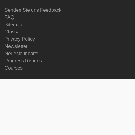
Senden Sie uns Feedback
FAQ
Sitemap
Glossar
Privacy Policy
Newsletter
Neueste Inhalte
Progress Reports
Courses
Sprache ändern
Folgen Sie uns auf
on
on
on
on
facebook
X
soundcloud
youtube