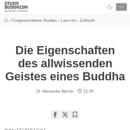
Close
Study
Buddhism
Home
›
Fortgeschrittene Studien
›
Lam-rim
›
Zuflucht
Die Eigenschaften
des allwissenden
Geistes eines Buddha
Dr. Alexander Berzin
12:30
Share
Bookmark
on
INHALTSÜBERSICHT