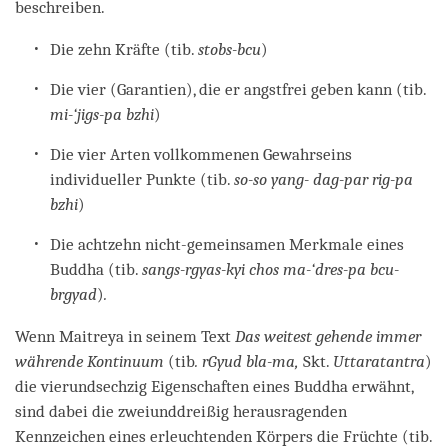
beschreiben.
Die zehn Kräfte (tib.
stobs-bcu
)
Die vier (Garantien), die er angstfrei geben kann (tib.
mi-‘jigs-pa bzhi
)
Die vier Arten vollkommenen Gewahrseins
individueller Punkte (tib.
so-so yang- dag-par rig-pa
bzhi
)
Die achtzehn nicht-gemeinsamen Merkmale eines
Buddha (tib.
sangs-rgyas-kyi chos ma-‘dres-pa bcu-
brgyad
)
.
Wenn Maitreya in seinem Text
Das weitest gehende immer
währende Kontinuum
(tib
. rGyud bla-ma,
Skt.
Uttaratantra
)
die vierundsechzig Eigenschaften eines Buddha erwähnt,
sind dabei die zweiunddreißig herausragenden
Kennzeichen eines erleuchtenden Körpers die Früchte (tib.