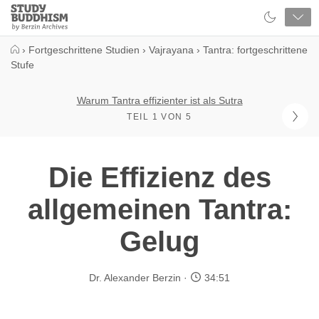
Close
Study
Buddhism
Home
›
Fortgeschrittene Studien
›
Vajrayana
›
Tantra: fortgeschrittene
Stufe
Warum Tantra effizienter ist als Sutra
TEIL 1 VON 5
Die Effizienz des
allgemeinen Tantra:
Gelug
Dr. Alexander Berzin
34:51