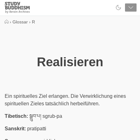
Close
Study
Buddhism
Home
›
Glossar
›
R
Realisieren
Ein spirituelles Ziel erlangen. Die Verwirklichung eines
spirituellen Zieles tatsächlich herbeiführen.
Tibetisch:
སྒྲུབ་པ། sgrub-pa
Sanskrit:
pratipatti