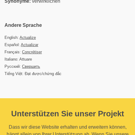
Synonyme:
verwirklichen
Andere Sprache
English:
Actualize
Español:
Actualizar
Français:
Concrétiser
Italiano: Attuare
Русский:
Свершить
Tiếng Việt: Đạt được/chứng đắc
Unterstützen Sie unser Projekt
Dass wir diese Website erhalten und erweitern können,
hängt allein von Ihrer Unterstützung ab. Wenn Sie unsere