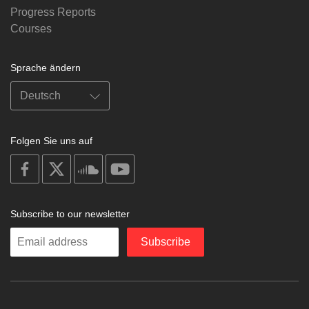
Progress Reports
Courses
Sprache ändern
Folgen Sie uns auf
on
on
on
on
facebook
X
soundcloud
youtube
Subscribe to our newsletter
Enter
Subscribe
your
email