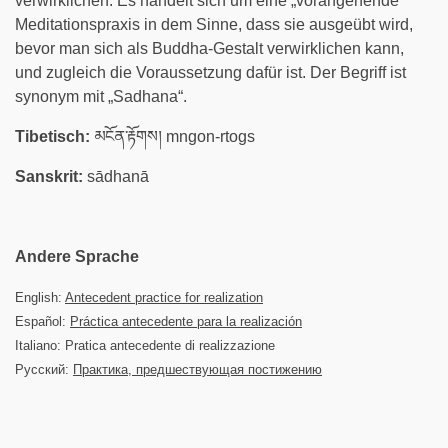
verwirklichen. Es handelt sich um eine „vorangehende“
Meditationspraxis in dem Sinne, dass sie ausgeübt wird,
bevor man sich als Buddha-Gestalt verwirklichen kann,
und zugleich die Voraussetzung dafür ist. Der Begriff ist
synonym mit „Sadhana“.
Tibetisch:
མངོན་རྟོགས། mngon-rtogs
Sanskrit:
sādhanā
Andere Sprache
English:
Antecedent practice for realization
Español:
Práctica antecedente para la realización
Italiano: Pratica antecedente di realizzazione
Русский:
Практика, предшествующая постижению