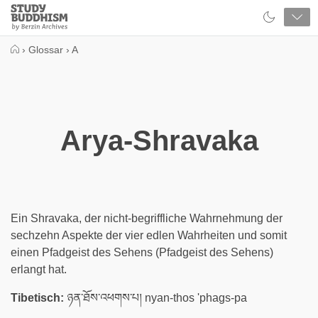
Close
Study
Buddhism
Home
›
Glossar
›
A
Arya-Shravaka
Ein Shravaka, der nicht-begriffliche Wahrnehmung der
sechzehn Aspekte der vier edlen Wahrheiten und somit
einen Pfadgeist des Sehens (Pfadgeist des Sehens)
erlangt hat.
Tibetisch:
ཉན་ཐོས་འཕགས་པ། nyan-thos 'phags-pa