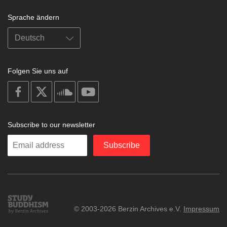
Sprache ändern
Folgen Sie uns auf
on
on
on
on
facebook
X
soundcloud
youtube
Subscribe to our newsletter
Enter
Subscribe
your
email
Study
© 2003-2026 Berzin Archives e.V.
Impressum
Buddhism
Home